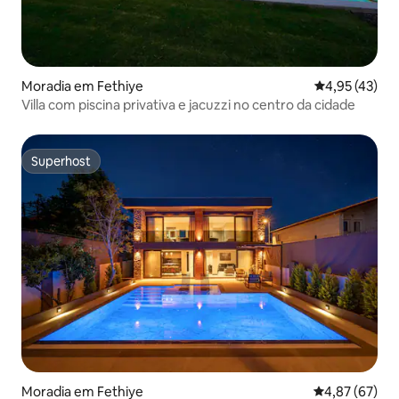
Moradia em Fethiye
Classificação
4,95 (43)
Villa com piscina privativa e jacuzzi no centro da cidade
Superhost
Superhost
Moradia em Fethiye
Classificação
4,87 (67)