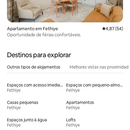
Apartamento em Fethiye
Classificação
4,87 (54)
Oportunidade de férias confortáveis.
Destinos para explorar
Outros tipos de alojamentos
Melhores vistas nas proximidad
Espaços com acesso imediato às pistas de esqui
Espaços com pequeno-almoço
Fethiye
Fethiye
Casas pequenas
Apartamentos
Fethiye
Fethiye
Espaços junto à água
Lofts
Fethiye
Fethiye