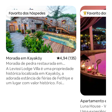
Favorito dos hóspedes
Favorito dos h
Favorito dos hóspedes
Favoritos dos hó
Moradia em Kayaköy
Classificação média de 4,94 em 5
4,94 (135)
Moradia de pedra restaurada em
Kayaköy, Fethiye
A Levissi Lodge Villa é uma propriedade
histórica localizada em Kayaköy, a
adorada estância de férias de Fethiye e
um lugar com valor histórico. Foi
cuidadosamente restaurada pela Erday
İnşaat, preservando o seu caráter
histórico e a sua arquitetura. Com a sua
Apartamento em 
piscina, concebida para ficar escondida
Luna House - Vista
da vista, e o seu jardim meticulosamente
hidromassagem, 4
paisagístico, oferece-lhe uma
Uma experiência d