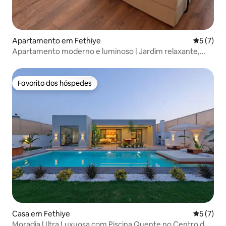
Apartamento em Fethiye
Classific
5 (7)
Apartamento moderno e luminoso | Jardim relaxante,
perto de lojas
Favorito dos hóspedes
Favorito dos hóspedes
Casa em Fethiye
Classific
5 (7)
Moradia Ultra Luxuosa com Piscina Quente no Centro de