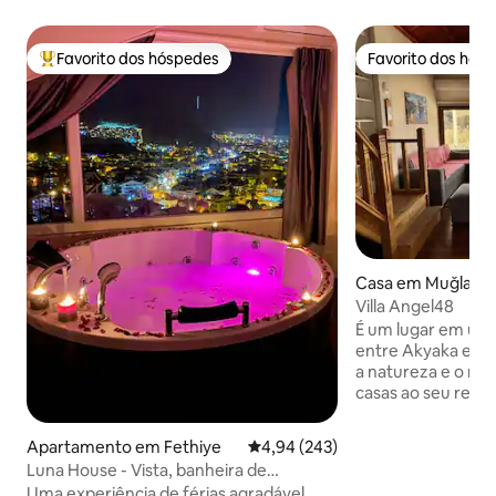
Favorito dos hóspedes
Favorito dos hós
Favoritos dos hóspedes mais apreciados
Favorito dos hós
Casa em Muğla
Villa Angel48
É um lugar em uma 
entre Akyaka e A
a natureza e o mar
casas ao seu redor
para ler um livro.
com o canto dos p
Apartamento em Fethiye
Classificação média de 4,94 em 5
4,94 (243)
pode ver as estrela
Luna House - Vista, banheira de
onde você pode d
hidromassagem, 4 quartos
Uma experiência de férias agradável