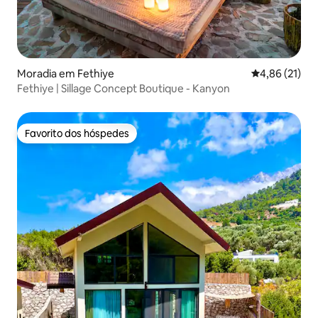
Moradia em Fethiye
Classificação
4,86 (21)
Fethiye | Sillage Concept Boutique - Kanyon
Favorito dos hóspedes
Favorito dos hóspedes