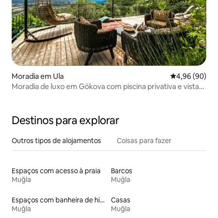
Moradia em Ula
Classificação 
4,96 (90)
Moradia de luxo em Gökova com piscina privativa e vista
para o mar
Destinos para explorar
Outros tipos de alojamentos
Coisas para fazer
Espaços com acesso à praia
Barcos
Muğla
Muğla
Espaços com banheira de hidromassagem
Casas
Muğla
Muğla