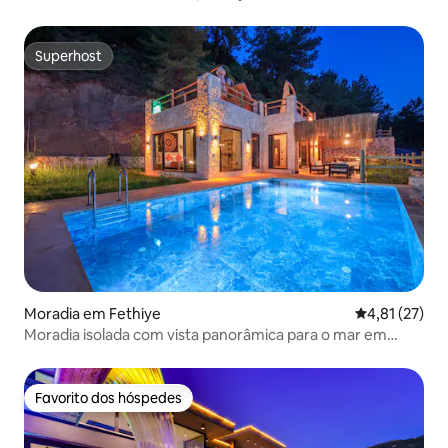
Superhost
Superhost
Moradia em Fethiye
Classificação
4,81 (27)
Moradia isolada com vista panorâmica para o mar em
Faralya
Favorito dos hóspedes
Favorito dos hóspedes