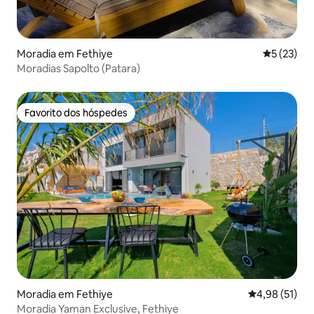
Moradia em Fethiye
Classifica
5 (23)
Moradias Sapolto (Patara)
Favorito dos hóspedes
Favorito dos hóspedes
Moradia em Fethiye
Classificação
4,98 (51)
Moradia Yaman Exclusive, Fethiye