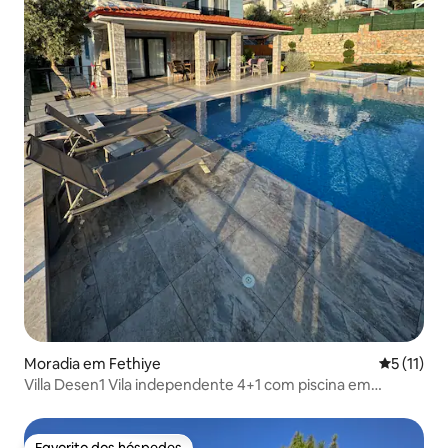
Moradia em Fethiye
Classifica
5 (11)
Villa Desen1 Vila independente 4+1 com piscina em
Ölüdeniz
Favorito dos hóspedes