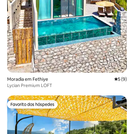
Moradia em Fethiye
Classific
5 (9)
Lycian Premium LOFT
Favorito dos hóspedes
Favorito dos hóspedes