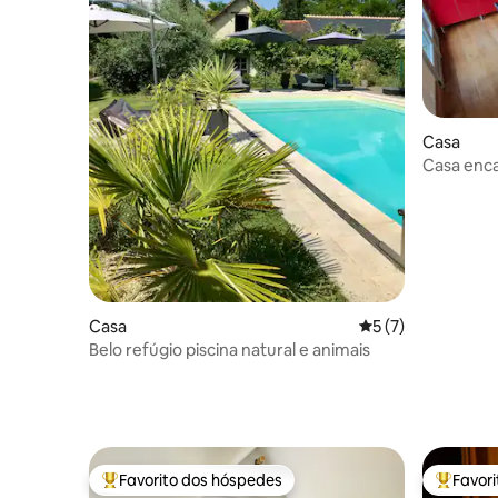
Casa
Casa enca
Casa
Classificação médi
5 (7)
Belo refúgio piscina natural e animais
Favorito dos hóspedes
Favor
Favoritos dos hóspedes mais apreciados
Favorito