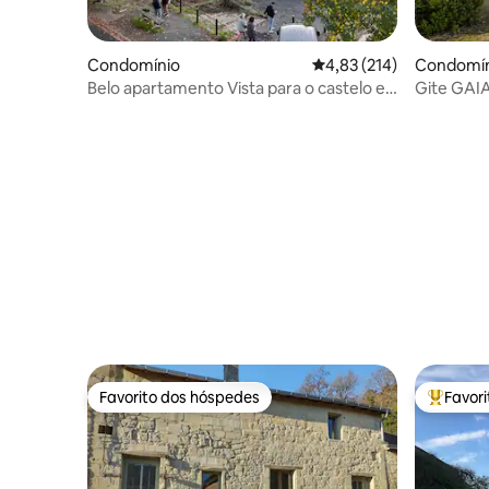
Condomínio
Classificação média de 
4,83 (214)
Condomín
Belo apartamento Vista para o castelo e
Gite GAIA,
o rio Loire
Favorito dos hóspedes
Favor
Favorito dos hóspedes
Favorito