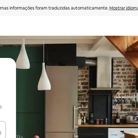
mas informações foram traduzidas automaticamente. 
Mostrar idioma
o
egue com as teclas de seta para cima e para baixo ou explore com ges