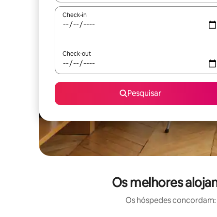
Check-in
Check-out
Pesquisar
Os melhores aloja
Os hóspedes concordam: e