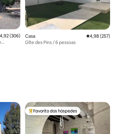
lassificação média de 4,92 em 5 estrelas, 306avaliações
4,92 (306)
Casa
Classificação média de 
4,98 (257)
m
Gîte des Pins / 6 pessoas
7avaliações
Favorito dos hóspedes
preciados
Favoritos dos hóspedes mais apreciados