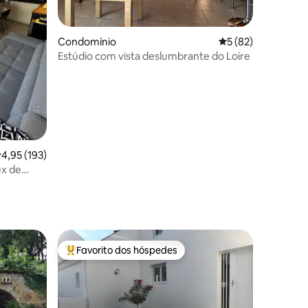
1avaliações
Condomínio
Classificação médi
5 (82)
Estúdio com vista deslumbrante do Loire
lassificação média de 4,95 em 5 estrelas, 193avaliações
4,95 (193)
ex de
Favorito dos hóspedes
Favoritos dos hóspedes mais apreciados