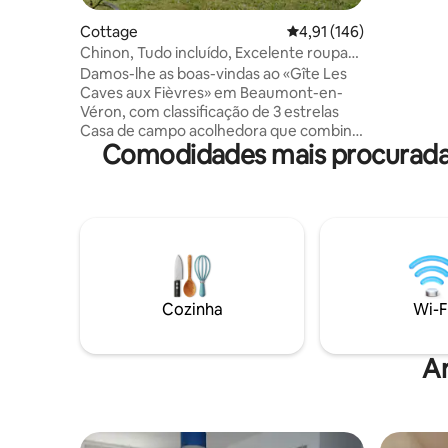
cozinha f
Cottage
Classificação média de 
4,91 (146)
para quem
Chinon, Tudo incluído, Excelente roupa
experimen
de cama, 3 espigas
comendo 
Damos-lhe as boas-vindas ao «Gîte Les
Caves aux Fièvres» em Beaumont-en-
Véron, com classificação de 3 estrelas
Casa de campo acolhedora que combina
Comodidades mais procuradas
conforto e charme à moda antiga -
Jardim fechado - Roupa de cama
excelente - Roupa de cama incluída -
Todos os confortos - Estação de
carregamento É a base ideal para
explorar a nossa bela região: Castelos
Reais, Rota dos Vinhos, Caverna, Loire de
Bicicleta. Localização ideal entre Chinon
e Bourgueil (a 5 min); Saumur e Center
Cozinha
Wi-F
Parcs Loudun (a 25 min); Tours (a 45 min).
Lojas e padarias a 1 km
A