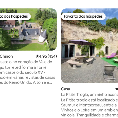
ito dos hóspedes
Favorito dos hóspedes
s dos hóspedes mais apreciados
Favorito dos hóspedes
 Chinon
Classificação média de 4,95 em 5 estrelas, 43
4,95 (434)
castelo no coração do Vale do
gio turreted forma a Torre
um castelo do século XV -
do em várias revistas de casas
es do Reino Unido. A torre é
mente independente e sua
Casa
C
nda coberta oferece vistas
La P'tite Troglo, um ninho aco
ntes para o pomar de trufas
na colina
La P'tite troglo está localizado 
u. Internamente, está cheio de
Saumur e Montsoreau, entre a 
dade com um quarto circular e
Vinhos e o Loire em um ambie
 e banheira de topo no último
vinícola. Tranquilidade e charm
ma sala de estar abaixo. Não há