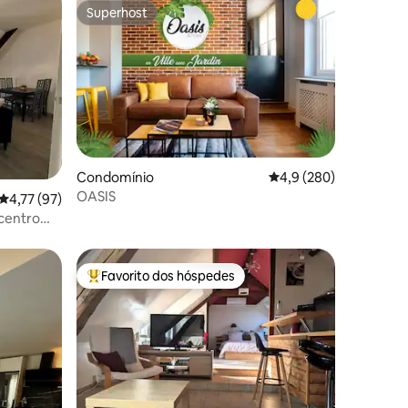
Superhost
Superhost
Condomínio
Classificação média de
4,9 (280)
OASIS
5avaliações
Classificação média de 4,77 em 5 estrelas, 97avaliações
4,77 (97)
 centro
Favorito dos hóspedes
Favoritos dos hóspedes mais apreciados