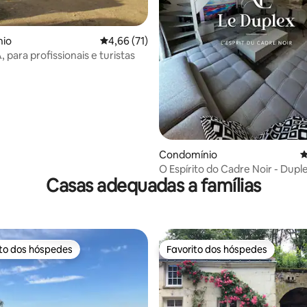
4,83 em 5 estrelas, 214avaliações
io
Classificação média de 4,66 em 5 estrelas, 7
4,66 (71)
 para profissionais e turistas
Condomínio
C
O Espírito do Cadre Noir - Dupl
Casas adequadas a famílias
Exceção
ito dos hóspedes
Favorito dos hóspedes
s dos hóspedes mais apreciados
Favorito dos hóspedes