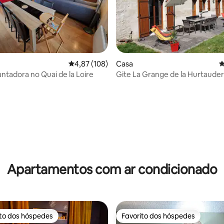
Classificação média de 4,87 em 5 estrelas, 10
4,87 (108)
Casa
C
ntadora no Quai de la Loire
Gite La Grange de la Hurtauder
a de 5 em 5 estrelas, 7avaliações
Apartamentos com ar condicionado
ito dos hóspedes
Favorito dos hóspedes
s dos hóspedes mais apreciados
Favorito dos hóspedes