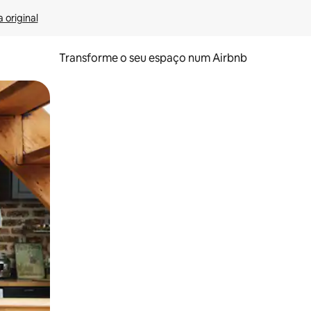
 original
Transforme o seu espaço num Airbnb
tos de toque ou deslize.