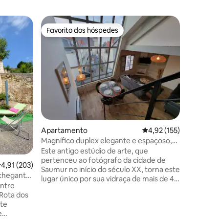
Apartam
Favorito dos hóspedes
Favorit
Favorito dos hóspedes
Favorit
L'Instan
Condicio
Mesmo no
lugar de
passar u
nosso du
elegânci
embeleza
colocámo
4avaliações
para que 
Saumuroi
Apartamento
Classificação média de
4,92 (155)
Quer venh
L'Instant
Magnífico duplex elegante e espaçoso,
vontade 
com local para bicicletas
Este antigo estúdio de arte, que
oferecid
pertenceu ao fotógrafo da cidade de
lassificação média de 4,91 em 5 estrelas, 203avaliações
4,91 (203)
Saumur no início do século XX, torna este
nchegante
lugar único por sua vidraça de mais de 4
entre
metros de altura, com vista para a igreja
Rota dos
mais antiga da cidade. O apartamento
nte
está localizado no centro, ao lado de um
e
estacionamento gratuito, em uma rua de