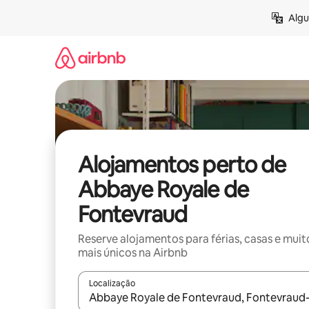
Saltar
Algu
para
o
conteúdo
Alojamentos perto de
Abbaye Royale de
Fontevraud
Reserve alojamentos para férias, casas e muit
mais únicos na Airbnb
Localização
Quando os resultados estiverem disponíveis, nav