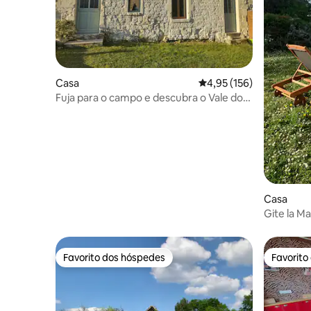
Casa
Classificação média de 
4,95 (156)
Fuja para o campo e descubra o Vale do
Loire
Casa
Gite la Ma
Favorito dos hóspedes
Favorito
Favorito dos hóspedes
Favorito