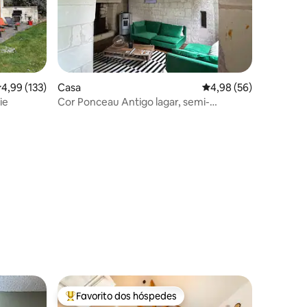
8avaliações
lassificação média de 4,99 em 5 estrelas, 133avaliações
4,99 (133)
Casa
Classificação média de
4,98 (56)
ie
Cor Ponceau Antigo lagar, semi-
troglodita
Favorito dos hóspedes
Favoritos dos hóspedes mais apreciados