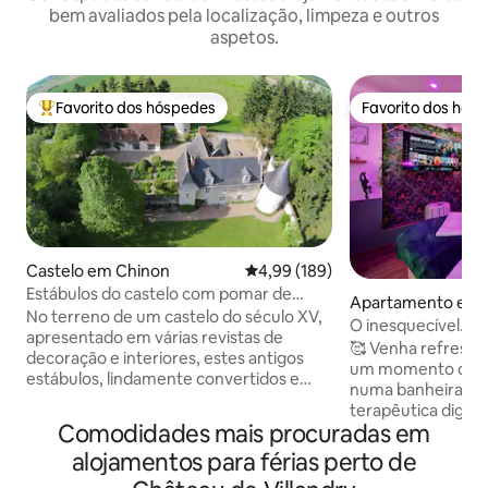
bem avaliados pela localização, limpeza e outros
aspetos.
Favorito dos hóspedes
Favorito dos hós
Favoritos dos hóspedes mais apreciados
Favorito dos hós
Castelo em Chinon
Classificação média de 4,99 em 5
4,99 (189)
Estábulos do castelo com pomar de
Apartamento em 
trufas
No terreno de um castelo do século XV,
s
O inesquecível. R
apresentado em várias revistas de
Jacuzzi • Estacio
🥰 Venha refresca
decoração e interiores, estes antigos
um momento de se
estábulos, lindamente convertidos e
numa banheira d
espaçosos, estão situados em jardins
terapêutica digna 
gloriosos com vista para o nosso pomar
Comodidades mais procuradas em
centros de talasso
de trufas de 10 acres. Cheias de
um momento quent
alojamentos para férias perto de
personalidade e charme, as grossas
almoço e decoraç
paredes de calcário local mantêm a casa