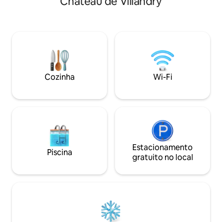
Château de Villandry
opção. Bicicletas e
fresca no verão, mas acolhedora
raclette e estaci
durante os meses mais frios de caça às
seguro disponíveis
trufas. O terraço coberto é perfeito para
que combina relax
refeições ao ar livre. (Este alojamento
evasão. Tem tudo 
não foi adaptado para pessoas com
passem uma noite 
deficiências de qualquer tipo.)
como casal, longe 
dia.
Cozinha
Wi-Fi
Estacionamento
Piscina
gratuito no local