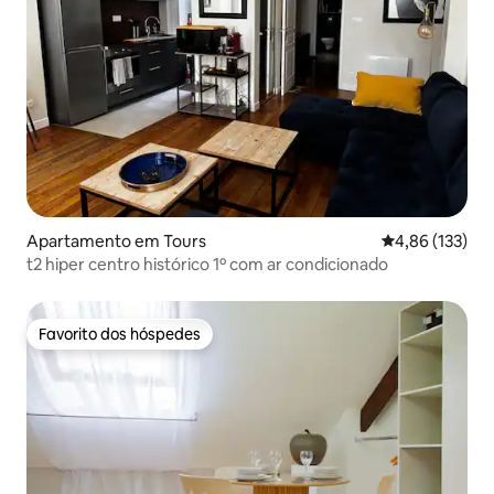
Apartamento em Tours
Classificação 
4,86 (133)
t2 hiper centro histórico 1º com ar condicionado
Favorito dos hóspedes
Favorito dos hóspedes