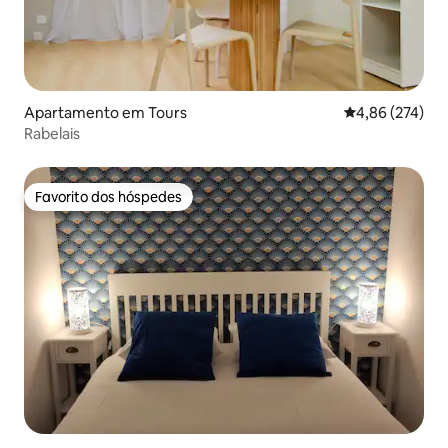
Apartamento em Tours
Classificação m
4,86 (274)
Rabelais
Favorito dos hóspedes
Favorito dos hóspedes