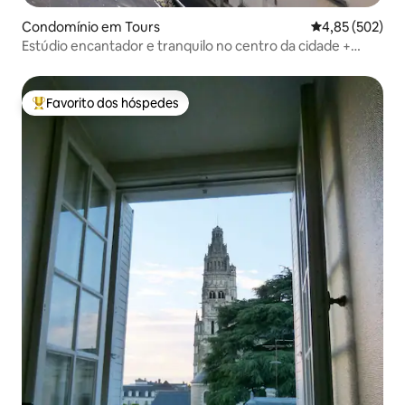
Condomínio em Tours
Classificação m
4,85 (502)
Estúdio encantador e tranquilo no centro da cidade +
estacionamento privado
Favorito dos hóspedes
Favoritos dos hóspedes mais apreciados