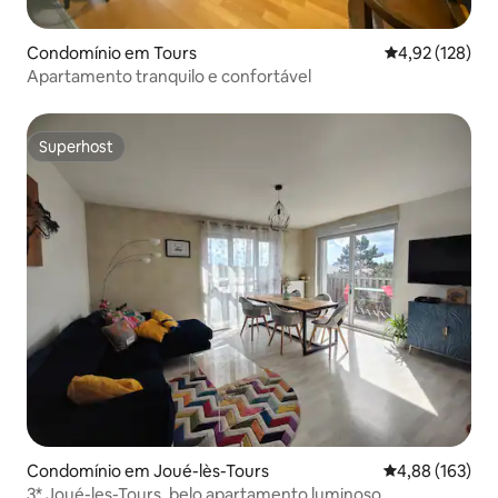
Condomínio em Tours
Classificação 
4,92 (128)
Apartamento tranquilo e confortável
Superhost
Superhost
Condomínio em Joué-lès-Tours
Classificação 
4,88 (163)
3* Joué-les-Tours, belo apartamento luminoso