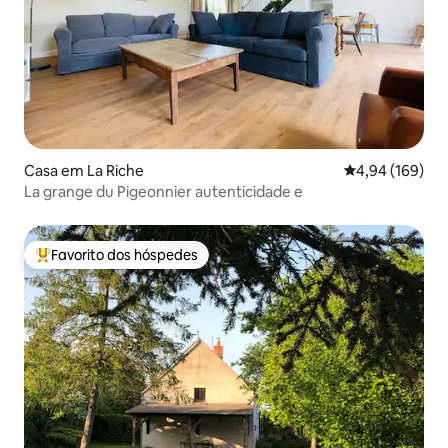
Casa em La Riche
Classificação m
4,94 (169)
La grange du Pigeonnier autenticidade e
Favorito dos hóspedes
Favoritos dos hóspedes mais apreciados