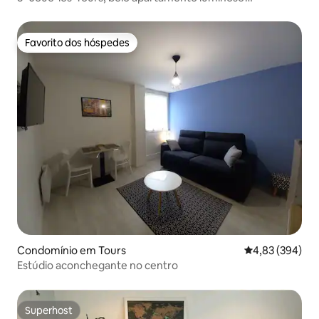
classificado
Favorito dos hóspedes
Favorito dos hóspedes
Condomínio em Tours
Classificação m
4,83 (394)
Estúdio aconchegante no centro
Superhost
Superhost