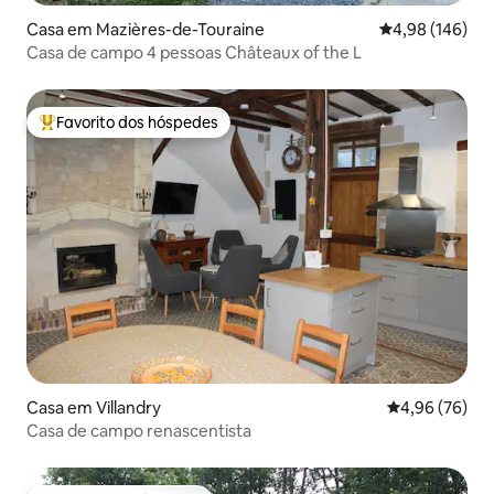
Casa em Mazières-de-Touraine
Classificação m
4,98 (146)
Casa de campo 4 pessoas Châteaux of the L
Favorito dos hóspedes
Favoritos dos hóspedes mais apreciados
Casa em Villandry
Classificação 
4,96 (76)
Casa de campo renascentista