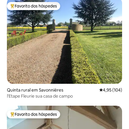
Favorito dos hóspedes
Favoritos dos hóspedes mais apreciados
Quinta rural em Savonnières
Classificação 
4,95 (104)
l'Etape Fleurie sua casa de campo
Favorito dos hóspedes
Favoritos dos hóspedes mais apreciados