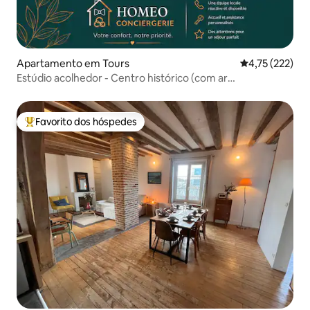
Apartamento em Tours
Classificação 
4,75 (222)
Estúdio acolhedor - Centro histórico (com ar
condicionado)
Favorito dos hóspedes
Favoritos dos hóspedes mais apreciados