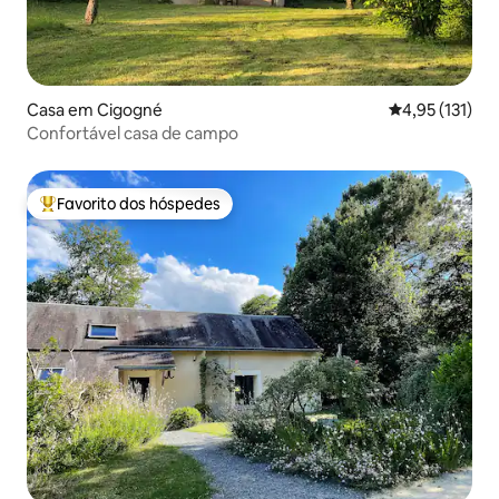
Casa em Cigogné
Classificação 
4,95 (131)
Confortável casa de campo
Favorito dos hóspedes
Favoritos dos hóspedes mais apreciados