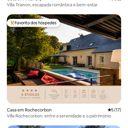
Villa Trianon, escapada romântica e bem-estar
Favorito dos hóspedes
Favoritos dos hóspedes mais apreciados
Casa em Rochecorbon
Classifica
5 (17)
Villa Rochecorbon: entre a serenidade e o património