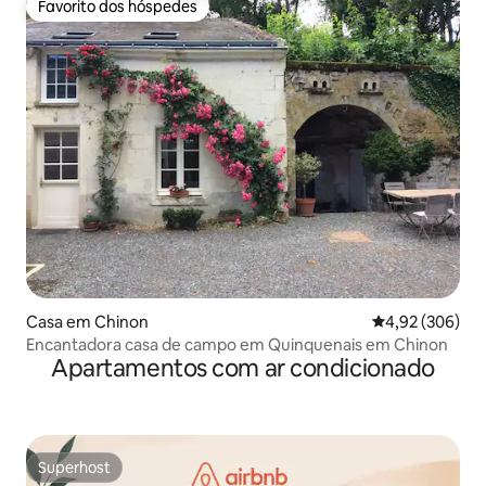
Favorito dos hóspedes
Favorito dos hóspedes
Casa em Chinon
Classificação m
4,92 (306)
Encantadora casa de campo em Quinquenais em Chinon
Apartamentos com ar condicionado
Superhost
Superhost