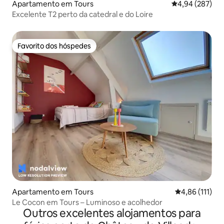
Apartamento em Tours
Classificação m
4,94 (287)
Excelente T2 perto da catedral e do Loire
Favorito dos hóspedes
Favorito dos hóspedes
Apartamento em Tours
Classificação 
4,86 (111)
Le Cocon em Tours – Luminoso e acolhedor
Outros excelentes alojamentos para