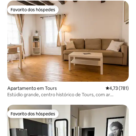
Favorito dos hóspedes
Favorito dos hóspedes
Apartamento em Tours
Classificação 
4,73 (781)
Estúdio grande, centro histórico de Tours, com ar
condicionado
Favorito dos hóspedes
Favorito dos hóspedes