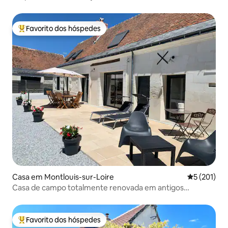
Favorito dos hóspedes
Favoritos dos hóspedes mais apreciados
Casa em Montlouis-sur-Loire
Classificaç
5 (201)
Casa de campo totalmente renovada em antigos
estábulos
Favorito dos hóspedes
Favoritos dos hóspedes mais apreciados