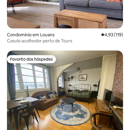
Condomínio em Louans
Classificação 
4,93 (119)
Casulo acolhedor perto de Tours
Favorito dos hóspedes
Favorito dos hóspedes