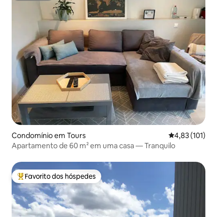
Condomínio em Tours
Classificação 
4,83 (101)
Apartamento de 60 m² em uma casa — Tranquilo
Favorito dos hóspedes
Favoritos dos hóspedes mais apreciados