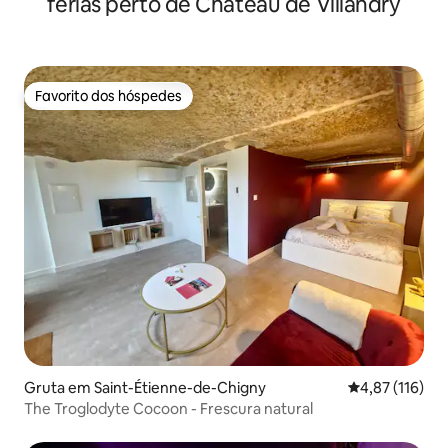
férias perto de Château de Villandry
Favorito dos hóspedes
Favorito dos hóspedes
Gruta em Saint-Étienne-de-Chigny
Classificação 
4,87 (116)
The Troglodyte Cocoon - Frescura natural