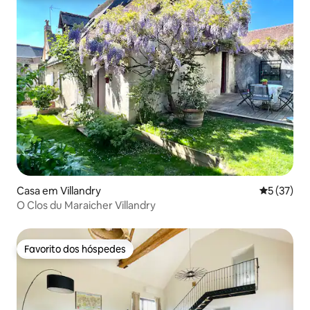
Casa em Villandry
Classifica
5 (37)
O Clos du Maraicher Villandry
Favorito dos hóspedes
Favorito dos hóspedes