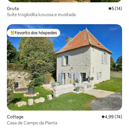
Gruta
Classifica
5 (14)
Suíte troglodita luxuosa e inusitada
Favorito dos hóspedes
Favoritos dos hóspedes mais apreciados
Cottage
Classificação
4,99 (74)
Casa de Campo da Planta