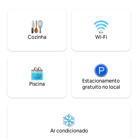
encantadores. Casa de banho privativa
durante os meses m
deslumbrante e cozinha de luxo. Cama
trufas. O terraço 
king size com colchão ortopédico e
refeições ao ar liv
roupa de cama egípcia. Todas as toalhas,
não foi adaptado 
incluindo toalhas de piscina, são
deficiências de qu
fornecidas Sofá-cama para 2 hóspedes
Cozinha
Wi-Fi
adicionais.
Estacionamento
Piscina
gratuito no local
Ar condicionado