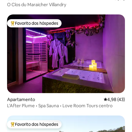
O Clos du Maraicher Villandry
Favorito dos hóspedes
Favoritos dos hóspedes mais apreciados
Apartamento
Classificação
4,98 (43)
L'After Plume • Spa Sauna • Love Room Tours centro
Favorito dos hóspedes
Favoritos dos hóspedes mais apreciados