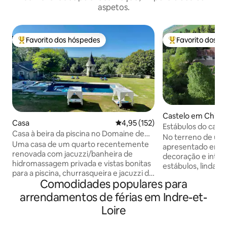
aspetos.
Favorito dos hóspedes
Favorito dos h
Favoritos dos hóspedes mais apreciados
Favoritos dos hó
Castelo em Chino
Casa
Classificação média de 4,95 em 5
4,95 (152)
Estábulos do cast
Casa à beira da piscina no Domaine de
trufas
No terreno de um 
Migny
Uma casa de um quarto recentemente
apresentado em vá
renovada com jacuzzi/banheira de
decoração e interi
hidromassagem privada e vistas bonitas
estábulos, lindam
para a piscina, churrasqueira e jacuzzi de
espaçosos, estão 
Comodidades populares para
transbordamento. A piscina é partilhada
gloriosos com vis
com 1 outro pequeno alojamento.
de trufas de 10 ac
arrendamentos de férias em Indre-et-
Situada no local de um castelo do século
personalidade e c
Loire
XV e de uma coudelaria, em 40 hectares
paredes de calcár
de bela paisagem rural e passeios
fresca no verão, 