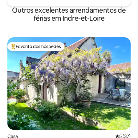
Outros excelentes arrendamentos de
férias em Indre-et-Loire
Favorito dos hóspedes
Favoritos dos hóspedes mais apreciados
Casa
Classifica
5 (37)