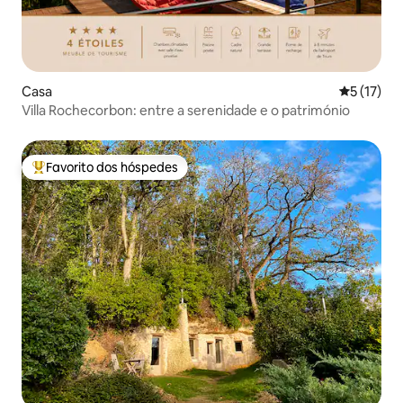
Casa
Classifica
5 (17)
Villa Rochecorbon: entre a serenidade e o património
Favorito dos hóspedes
Favoritos dos hóspedes mais apreciados