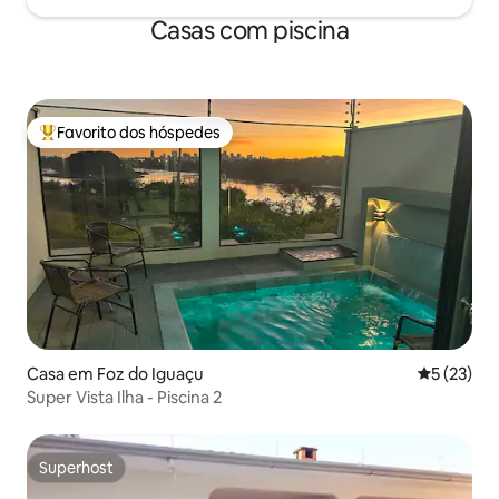
Casas com piscina
Favorito dos hóspedes
Favoritos dos hóspedes mais apreciados
Casa em Foz do Iguaçu
Classifica
5 (23)
Super Vista Ilha - Piscina 2
Superhost
Superhost