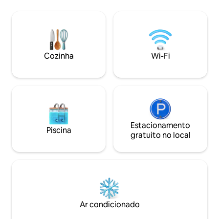
memorável. Desfr
garagem e wifi de alta qualidade. Incluso
confortáveis, uma
roupas de cama e banho além dos
pôr do sol e área 
utensílios domésticos, climatizada. Todo
crianças também 
cantinho com um toque de natureza
especial. Reserve 
cuidado delicadamente por nos, sera um
experiência única!
prazer recebe-los.
Cozinha
Wi-Fi
Estacionamento
Piscina
gratuito no local
Ar condicionado