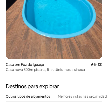
Casa em Foz do Iguaçu
Classifica
5 (13)
Casa nova 300m piscina, 5 ar, tênis mesa, sinuca
Destinos para explorar
Outros tipos de alojamentos
Melhores vistas nas proximidad