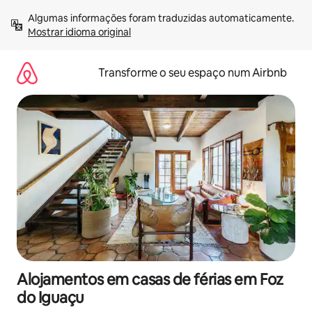
Saltar
Algumas informações foram traduzidas automaticamente. 
para
Mostrar idioma original
o
conteúdo
Transforme o seu espaço num Airbnb
Alojamentos em casas de férias em Foz
do Iguaçu