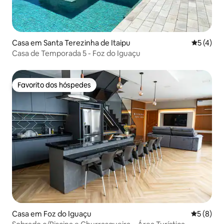
Casa em Santa Terezinha de Itaipu
Classific
5 (4)
Casa de Temporada 5 - Foz do Iguaçu
Favorito dos hóspedes
Favorito dos hóspedes
Casa em Foz do Iguaçu
Classific
5 (8)