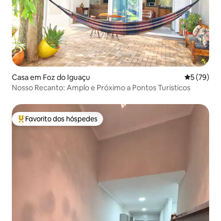
Casa em Foz do Iguaçu
Classifica
5 (79)
Nosso Recanto: Amplo e Próximo a Pontos Turísticos
Favorito dos hóspedes
Favoritos dos hóspedes mais apreciados