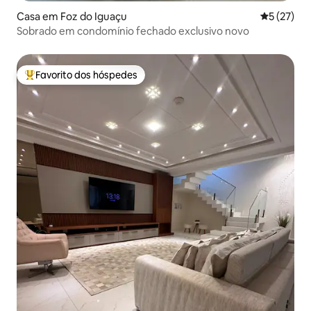
Casa em Foz do Iguaçu
Classifica
5 (27)
Sobrado em condomínio fechado exclusivo novo
Favorito dos hóspedes
Favoritos dos hóspedes mais apreciados