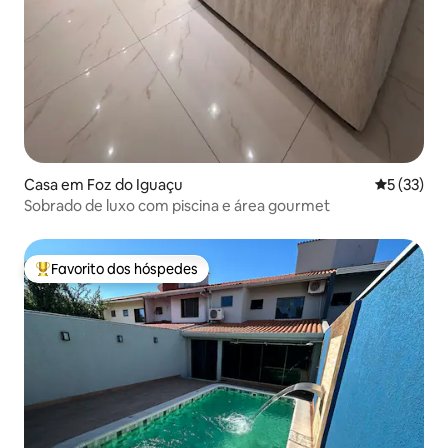
Casa em Foz do Iguaçu
Classifica
5 (33)
Sobrado de luxo com piscina e área gourmet
Favorito dos hóspedes
Favoritos dos hóspedes mais apreciados