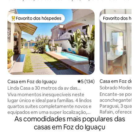
Favorito dos hóspedes
Favorito dos hós
Favoritos dos hóspedes mais apreciados
Favorito dos hós
Casa em Foz do I
Casa em Foz do Iguaçu
Classificação média de 5 em 5
5 (134)
Sobrado Moderno
Linda Casa a 30 metros da av das
Cataratas
Encante-se por es
Viva momentos inesquecíveis neste
aconchegante! Loc
lugar único e ideal para famílias. 4 lindos
Paraguai, 3 quadra
quartos suites completamente novos e
Rafain, oferece fá
equipados em uma super localização,
As comodidades mais populares das
turísticos. Com d
apenas a 30m da Avenida das Cataratas
flores, tapetes e u
onde dará acesso aos principais
casas em Foz do Iguaçu
espaço é perfeito p
atrativos. Espaço gourmet com
aventureiros que 
churrasqueira, piscina 🏊‍♀️, incluímos