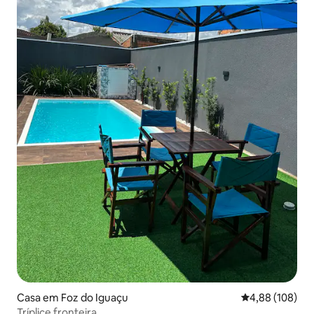
Casa em Foz do Iguaçu
Classificação m
4,88 (108)
Tríplice fronteira