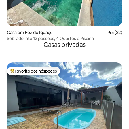
Casa em Foz do Iguaçu
Classifica
5 (22)
Sobrado, até 12 pessoas, 4 Quartos e Piscina
Casas privadas
Favorito dos hóspedes
Favoritos dos hóspedes mais apreciados