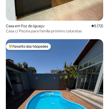
Casa em Foz do Iguaçu
Classifica
5 (72)
Casa c/ Piscina para família próximo cataratas
Favorito dos hóspedes
Favoritos dos hóspedes mais apreciados