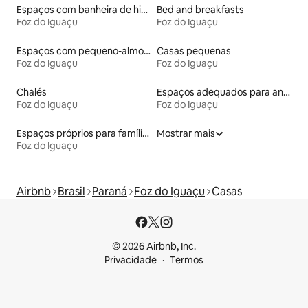
Espaços com banheira de hidromassagem
Bed and breakfasts
Foz do Iguaçu
Foz do Iguaçu
Espaços com pequeno-almoço
Casas pequenas
Foz do Iguaçu
Foz do Iguaçu
Chalés
Espaços adequados para animais de estimação
Foz do Iguaçu
Foz do Iguaçu
Espaços próprios para famílias
Mostrar mais
Foz do Iguaçu
Airbnb
Brasil
Paraná
Foz do Iguaçu
Casas
© 2026 Airbnb, Inc.
Privacidade
Termos