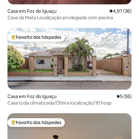
Casa em Foz do Iguaçu
Classificação
4,97 (36)
Casa da Mata Localização privilegiada com piscina
Favorito dos hóspedes
Favoritos dos hóspedes mais apreciados
Casa em Foz do Iguaçu
Classifica
5 (55)
Casa toda climatizada/Ótima localização/10 hosp
Favorito dos hóspedes
Favoritos dos hóspedes mais apreciados