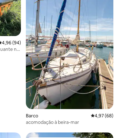
Classificação média de 4,96 em 5 estrelas, 94avaliações
4,96 (94)
tuante no
21avaliações
Barco
Classificação média de
4,97 (68)
acomodação à beira-mar