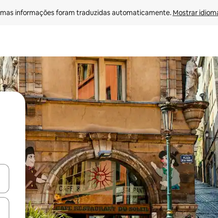
mas informações foram traduzidas automaticamente. 
Mostrar idioma
egue com as teclas de seta para cima e para baixo ou explore com ges