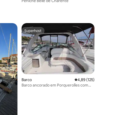
Péniche Belle de Charente
Superhost
preciados
Superhost
Barco
Classificação média de
4,89 (125)
Barco ancorado em Porquerolles com
banheiro e ar condicionado