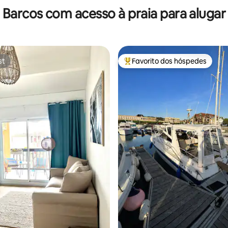
Barcos com acesso à praia para alugar
st
Favorito dos hóspedes
st
Favoritos dos hóspedes mais a
 4,89 em 5 estrelas, 76avaliações