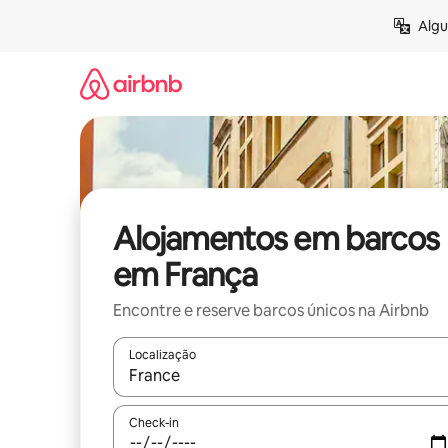
Saltar
Algu
para
o
conteúdo
Alojamentos em barcos
em França
Encontre e reserve barcos únicos na Airbnb
Localização
Quando os resultados estiverem disponíveis, nav
Check-in