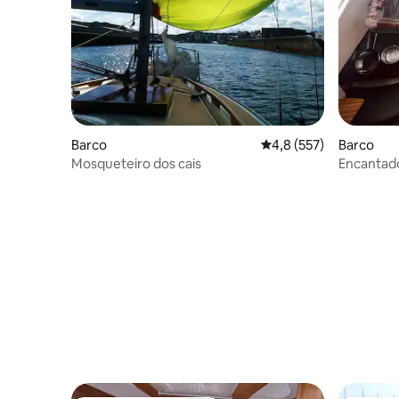
Barco
Classificação média de
4,8 (557)
Barco
Mosqueteiro dos cais
Encantado