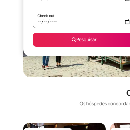
Check-out
Pesquisar
O
Os hóspedes concordam: