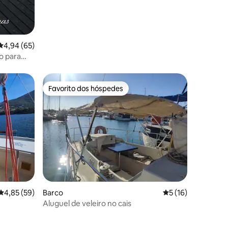
15avaliações
Classificação média de 4,94 em 5 estrelas, 65avaliações
4,94 (65)
o para
Favorito dos hóspedes
Favorito dos hóspedes
0avaliações
Classificação média de 4,85 em 5 estrelas, 59avaliações
4,85 (59)
Barco
Classificação médi
5 (16)
Aluguel de veleiro no cais