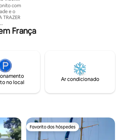
aproveite a sua estadia intemporal com
bonito com
toda a serenidade.
dade e o
 em França
ONÍVEL
LAÇÕES
 À SUA
CHÁ PARA
RTO, OPTE
,
ico... A
ionamento
ob
Ar condicionado
to no local
 2 horas.
Favorito dos hóspedes
Favorito dos hóspedes