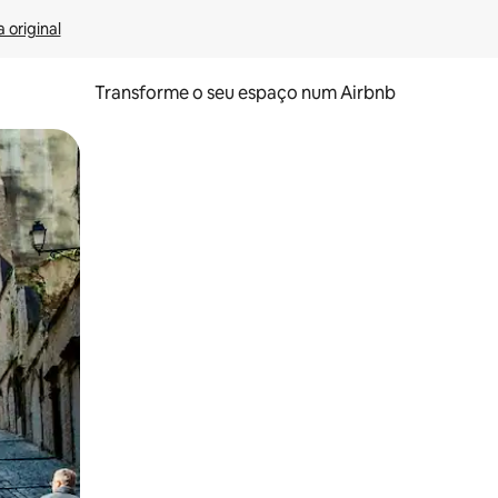
 original
Transforme o seu espaço num Airbnb
tos de toque ou deslize.