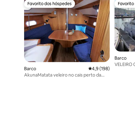
Favorito dos hóspedes
Favorito
Favorito dos hóspedes
Favorito
Barco
VELEIRO
Barco
Classificação média de
4,9 (198)
ESTACIO
AkunaMatata veleiro no cais perto da
estação + estacionamento