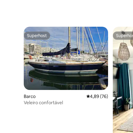
Superhost
Superho
Superhost
Superho
Barco
Classificação média de
4,89 (76)
Veleiro confortável