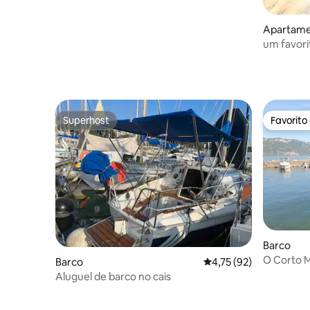
Apartam
um favori
Superhost
Favorito
Superhost
Favorito
Barco
O Corto 
Barco
Classificação média de
4,75 (92)
estrela ho
Aluguel de barco no cais