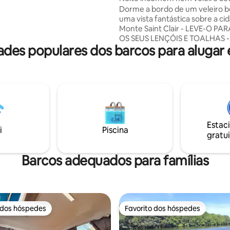
Port
Dorme a bordo de um veleiro 
uma vista fantástica sobre a ci
Monte Saint Clair - LEVE-O PARA TRAZER
OS SEUS LENÇÓIS E TOALHAS -
es populares dos barcos para alugar
ESTACIONAMENTO MOLE DISP
(MEDIANTE TAXA) - AS INSTA
SANITÁRIAS DO PORTO ESTÃO
DISPOSIÇÃO E TERÁ UM CRA
ACEDER. – PARA MAIS CONFO
POR: - ACS FLEXÍVEL ✅✅✅ -MALAS ❌❌❌
o barco está equipado com dois beliches
TV,Wi-Fi, máquina de café,frigoríf
Estac
caminhada marítima possível s
i
Piscina
gratui
disponibilidade é de 60 € e dura
Barcos adequados para famílias
 dos hóspedes
Favorito dos hóspedes
 dos hóspedes
Favorito dos hóspedes