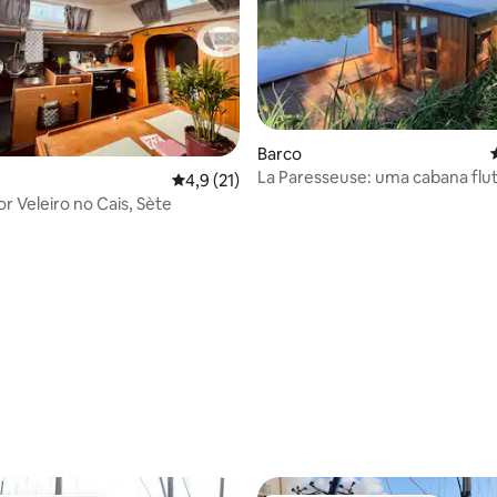
Barco
La Paresseuse: uma cabana flu
 4,8 em 5 estrelas, 557avaliações
Classificação média de 4,9 em 5 estrelas, 
4,9 (21)
rio Mayenne.
r Veleiro no Cais, Sète