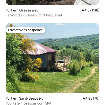
Yurt em Graissessac
Classificação 
4,87 (118)
La Voix du Ruisseau (Yurt Pequena)
Favorito dos hóspedes
Favorito dos hóspedes
Yurt em Saint-Beauzély
Classificação
4,93 (70)
Yourte 2-4 pessoas com SPA