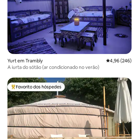
Yurt em Trambly
Classificação m
4,96 (246)
A iurta do sótão (ar condicionado no verão)
Favorito dos hóspedes
Favoritos dos hóspedes mais apreciados