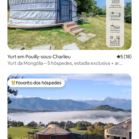
Yurt em Pouilly-sous-Charlieu
Classifica
5 (18)
Yurt da Mongólia – 5 hóspedes, estadia exclusiva + ar
condicionado
Favorito dos hóspedes
Favoritos dos hóspedes mais apreciados