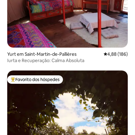
Yurt em Saint-Martin-de-Pallières
Classificação m
4,88 (186)
Iurta e Recuperação: Calma Absoluta
Favorito dos hóspedes
Favoritos dos hóspedes mais apreciados