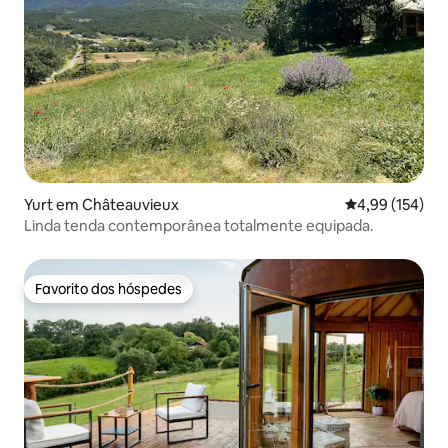
Yurt em Châteauvieux
Classificação 
4,99 (154)
Linda tenda contemporânea totalmente equipada.
Favorito dos hóspedes
Favorito dos hóspedes