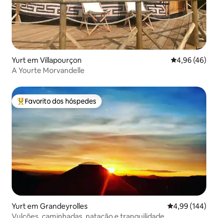
Yurt em Villapourçon
Classificação 
4,96 (46)
A Yourte Morvandelle
Favorito dos hóspedes
Favoritos dos hóspedes mais apreciados
Yurt em Grandeyrolles
Classificação m
4,99 (144)
Vulcões, caminhadas, natação e tranquilidade