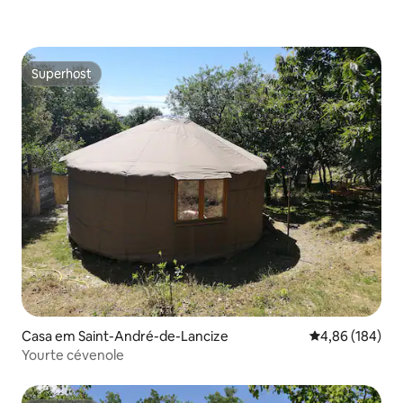
Superhost
Superhost
Casa em Saint-André-de-Lancize
Classificação m
4,86 (184)
Yourte cévenole