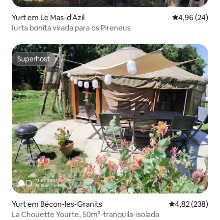
Yurt em Le Mas-d'Azil
Classificação 
4,96 (24)
Iurta bonita virada para os Pireneus
Superhost
Superhost
Yurt em Bécon-les-Granits
Classificação m
4,82 (238)
La Chouette Yourte, 50m²-tranquila-isolada