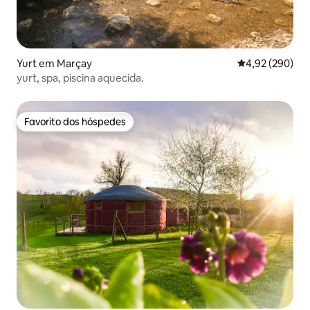
Yurt em Marçay
Classificação m
4,92 (290)
yurt, spa, piscina aquecida.
Favorito dos hóspedes
Favorito dos hóspedes