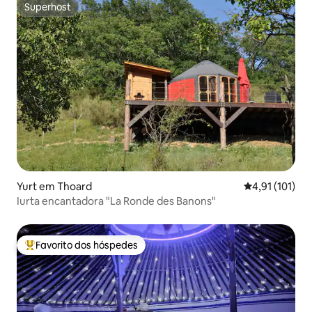
Superhost
Superhost
Yurt em Thoard
Classificação 
4,91 (101)
Iurta encantadora "La Ronde des Banons"
Favorito dos hóspedes
Favoritos dos hóspedes mais apreciados