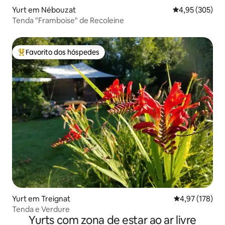
Yurt em Nébouzat
Classificação m
4,95 (305)
Tenda "Framboise" de Recoleine
Favorito dos hóspedes
Favoritos dos hóspedes mais apreciados
Yurt em Treignat
Classificação 
4,97 (178)
Tenda e Verdure
Yurts com zona de estar ao ar livre