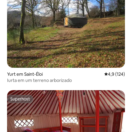
Yurt em Saint-Éloi
Classificação
4,9 (124)
Iurta em um terreno arborizado
Superhost
Superhost