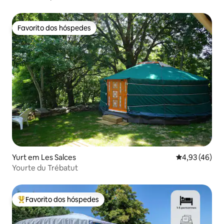
Favorito dos hóspedes
Favorito dos hóspedes
Yurt em Les Salces
Classificação
4,93 (46)
Yourte du Trébatut
Favorito dos hóspedes
Favoritos dos hóspedes mais apreciados