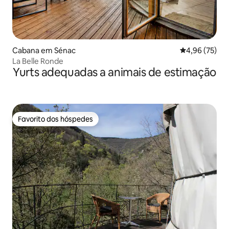
Cabana em Sénac
Classificação
4,96 (75)
La Belle Ronde
Yurts adequadas a animais de estimação
Favorito dos hóspedes
Favorito dos hóspedes