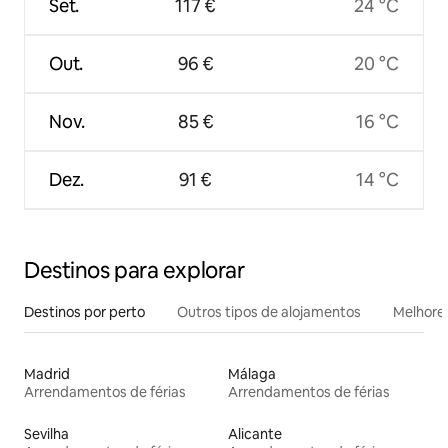
Set.
117 €
24 °C
Out.
96 €
20 °C
Nov.
85 €
16 °C
Dez.
91 €
14 °C
Destinos para explorar
Destinos por perto
Outros tipos de alojamentos
Melhores
Madrid
Málaga
Arrendamentos de férias
Arrendamentos de férias
Sevilha
Alicante