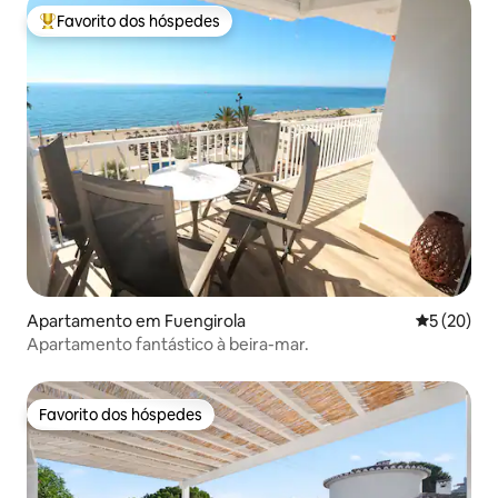
Favorito dos hóspedes
Favoritos dos hóspedes mais apreciados
Apartamento em Fuengirola
Classifica
5 (20)
Apartamento fantástico à beira-mar.
Favorito dos hóspedes
Favorito dos hóspedes