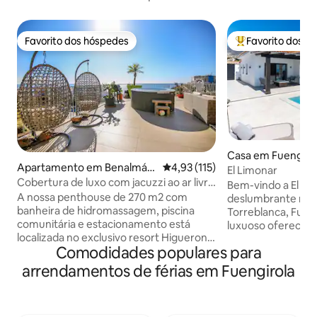
Favorito dos hóspedes
Favorito dos h
Favorito dos hóspedes
Favoritos dos hó
Casa em Fuengiro
Apartamento em Benalmád
Classificação média de 4,93 em 
4,93 (115)
El Limonar
ena
Cobertura de luxo com jacuzzi ao ar livre
Bem-vindo a El Li
e vista para o mar
A nossa penthouse de 270 m2 com
deslumbrante mor
banheira de hidromassagem, piscina
Torreblanca, Fueng
comunitária e estacionamento está
luxuoso oferece v
localizada no exclusivo resort Higueron.
uma piscina privad
Comodidades populares para
Desfrute de 180 graus de vista para o
elegantes e mode
mar, a uma curta distância a pé de praias
quartos com casa 
arrendamentos de férias em Fuengirola
arenosas. Hotel Hilton Higueron de 5
uma cozinha tota
estrelas nas proximidades com piscinas,
áreas de estar es
ginásio ultra moderno, melhor na costa
luz natural, é perf