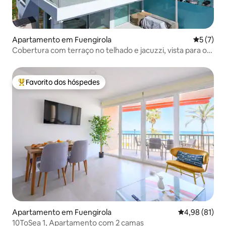
Apartamento em Fuengirola
Classific
5 (7)
Cobertura com terraço no telhado e jacuzzi, vista para o
mar
Favorito dos hóspedes
Favoritos dos hóspedes mais apreciados
Apartamento em Fuengirola
Classificação
4,98 (81)
10ToSea 1, Apartamento com 2 camas