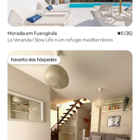
Moradia em Fuengirola
Classifica
5 (35)
La Veranda I Slow Life num refúgio mediterrâneo
Favorito dos hóspedes
Favorito dos hóspedes