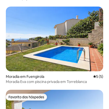
Moradia em Fuengirola
Classific
5 (5)
Moradia Eva com piscina privada em Torreblanca
Favorito dos hóspedes
Favorito dos hóspedes