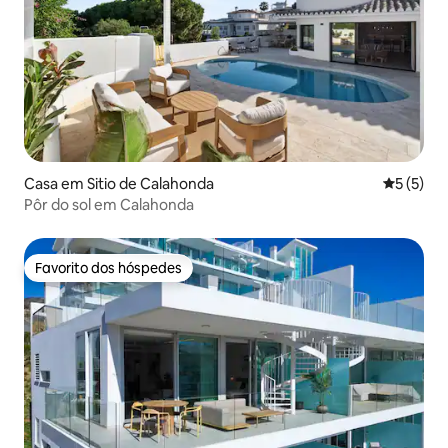
Casa em Sitio de Calahonda
Classific
5 (5)
Pôr do sol em Calahonda
Favorito dos hóspedes
Favorito dos hóspedes