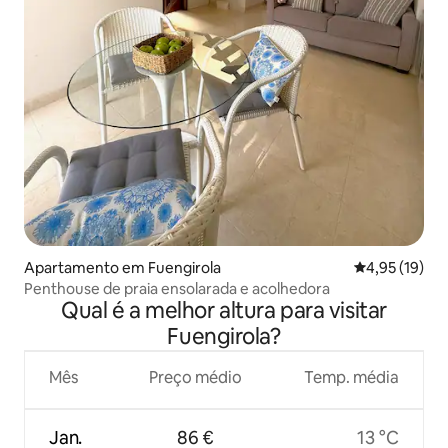
Apartamento em Fuengirola
Classificação
4,95 (19)
Penthouse de praia ensolarada e acolhedora
Qual é a melhor altura para visitar
Fuengirola?
Mês
Preço médio
Temp. média
Jan.
86 €
13 °C