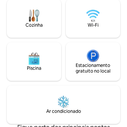
Naguomi Spa, restaurantes, campos de
Desfrute de refeiç
ténis de padel e clube Wave Beach.
terraço, a apenas 
Passe de semana para acesso. Paragens
praias de Fuengiro
de autocarro gratuitas em frente à casa
caminhada da esta
e leva-o à praia, supermercado, estação
Torreblanca. Expe
Cozinha
Wi-Fi
ferroviária, hotel. Ficar aqui é uma
a conveniência na 
experiência única!
Estacionamento
Piscina
gratuito no local
Ar condicionado