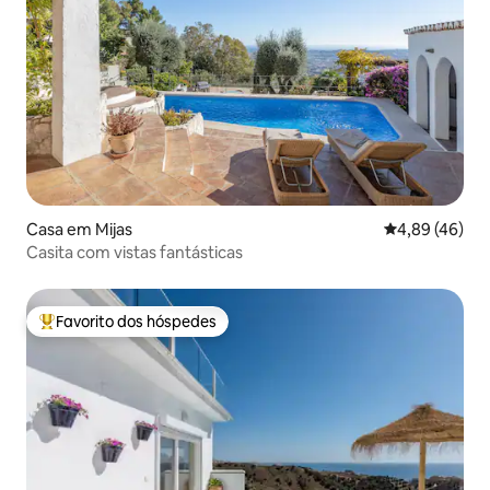
Casa em Mijas
Classificação 
4,89 (46)
Casita com vistas fantásticas
Favorito dos hóspedes
Favoritos dos hóspedes mais apreciados