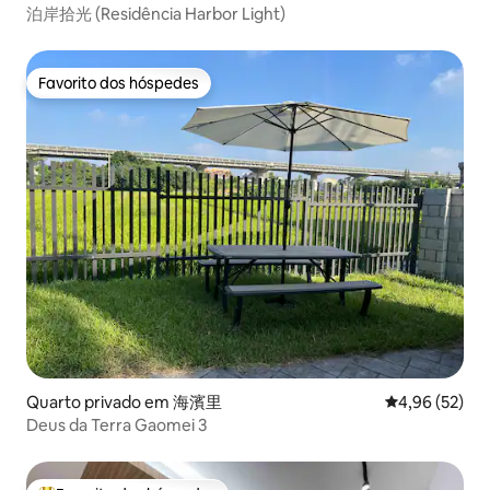
泊岸拾光 (Residência Harbor Light)
Favorito dos hóspedes
Favorito dos hóspedes
Quarto privado em 海濱里
Classificação
4,96 (52)
Deus da Terra Gaomei 3