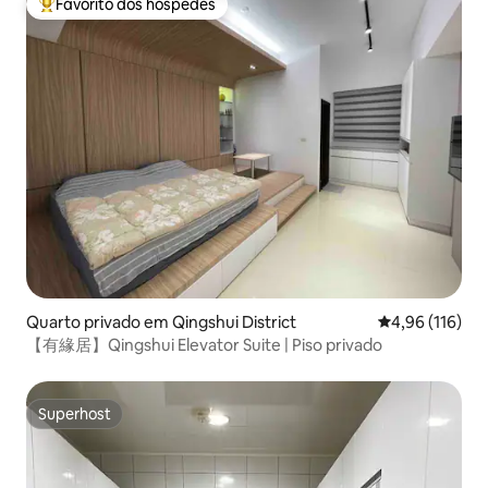
Favorito dos hóspedes
Favoritos dos hóspedes mais apreciados
Quarto privado em Qingshui District
Classificação 
4,96 (116)
【有緣居】Qingshui Elevator Suite | Piso privado
Superhost
Superhost