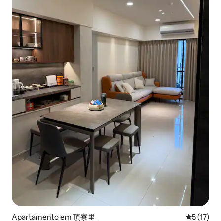
Apartamento em 頂寮里
Classifica
5 (17)