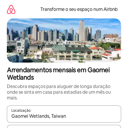
Saltar
para
Transforme o seu espaço num Airbnb
o
conteúdo
Arrendamentos mensais em Gaomei
Wetlands
Descubra espaços para aluguer de longa duração
onde se sinta em casa para estadias de um mês ou
mais.
Localização
Quando os resultados estiverem disponíveis, navegue com as te