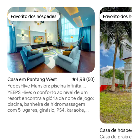
Favorito dos hóspedes
Favorito dos hós
Favorito dos hóspedes
Favorito dos hós
Casa em Pantang West
Classificação média de 4,98 em 
4,98 (50)
YeepsHive Mansion: piscina infinita,
jogos, lounge e ginásio
YEEPS Hive: o conforto ao nível de um
resort encontra a glória da noite de jogo:
piscina, banheira de hidromassagem
com 5 lugares, ginásio, PS4, karaoke,
ténis de mesa, mesa de snooker, dardos,
cadeira de massagem, bar privado,
camas de rede e uma varanda com
Casa de hóspede
telhado aberto com guarda-sóis.
h st, Kokrobitey
Casa de praia com