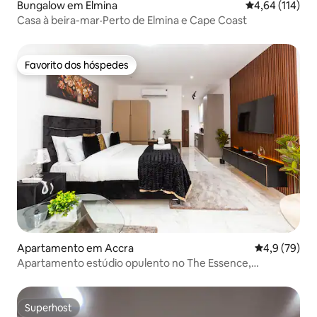
Bungalow em Elmina
Classificação 
4,64 (114)
Casa à beira-mar·Perto de Elmina e Cape Coast
Favorito dos hóspedes
Favorito dos hóspedes
Apartamento em Accra
Classificaçã
4,9 (79)
Apartamento estúdio opulento no The Essence,
Aeroporto
Superhost
Superhost