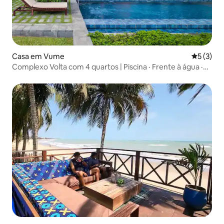
Casa em Vume
Classific
5 (3)
Complexo Volta com 4 quartos | Piscina · Frente à água ·
N.º de hóspedes: 8