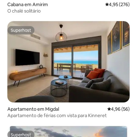
Cabana em Amirim
Classificação m
4,95 (276)
O chalé solitário
Superhost
Superhost
Apartamento em Migdal
Classificação 
4,96 (56)
Apartamento de férias com vista para Kinneret
Superhost