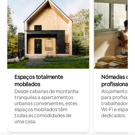
Espaços totalmente
Nómadas digit
mobilados
profissionais 
Desde cabanas de montanha
Alojamentos co
tranquilas a apartamentos
para profissio
urbanos convenientes, estes
trabalhadores
espaços mobilados têm
Wi-Fi e espaço
todas as comodidades de
dedicados.
uma casa.