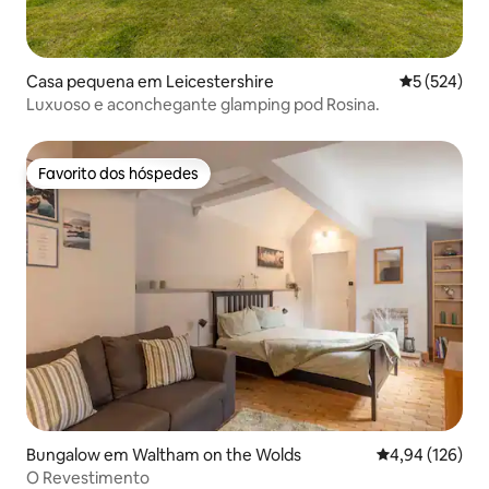
Casa pequena em Leicestershire
Classificaç
5 (524)
Luxuoso e aconchegante glamping pod Rosina.
Favorito dos hóspedes
Favorito dos hóspedes
Bungalow em Waltham on the Wolds
Classificação 
4,94 (126)
O Revestimento