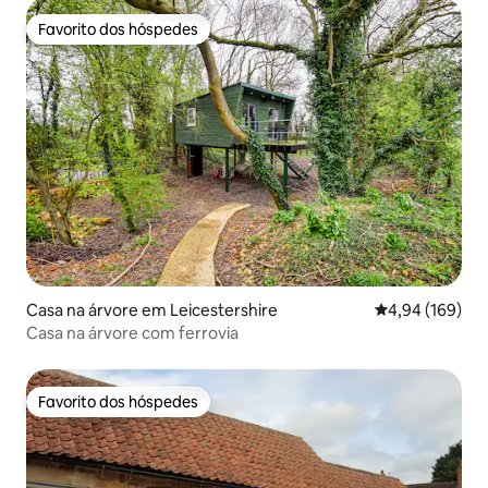
Favorito dos hóspedes
Favorito dos hóspedes
Casa na árvore em Leicestershire
Classificação m
4,94 (169)
Casa na árvore com ferrovia
Favorito dos hóspedes
Favorito dos hóspedes