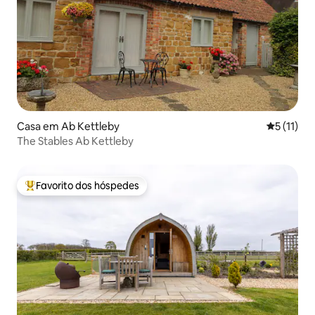
Casa em Ab Kettleby
Classifica
5 (11)
The Stables Ab Kettleby
Favorito dos hóspedes
Favoritos dos hóspedes mais apreciados