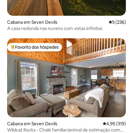
Cabana em Seven Devils
Classificaç
5 (236)
A casa redonda nas nuvens com vistas infinitas
Favorito dos hóspedes
Favoritos dos hóspedes mais apreciados
Cabana em Seven Devils
Classificação 
4,95 (319)
Wildcat Rocks - Chalé familiar/animal de estimação com