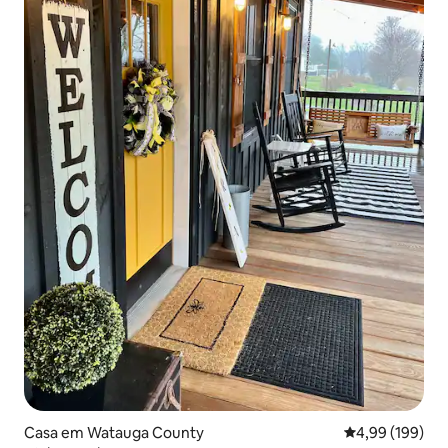
Casa em Watauga County
Classificação m
4,99 (199)