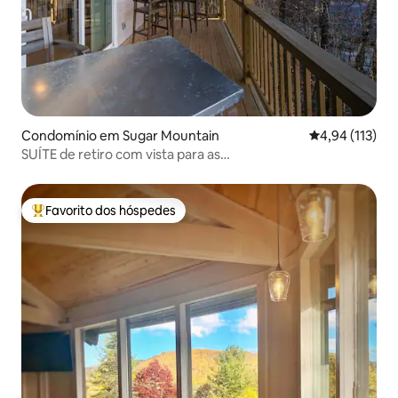
Condomínio em Sugar Mountain
Classificação 
4,94 (113)
SUÍTE de retiro com vista para as
montanhas/caminhada/ar condicionado/perto de tudo
Favorito dos hóspedes
Favoritos dos hóspedes mais apreciados