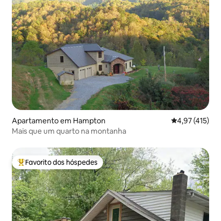
Apartamento em Hampton
Classificação 
4,97 (415)
Mais que um quarto na montanha
Favorito dos hóspedes
Favoritos dos hóspedes mais apreciados