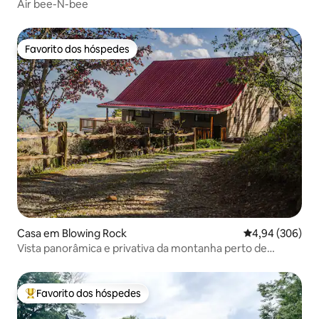
Air bee-N-bee
Favorito dos hóspedes
Favorito dos hóspedes
Casa em Blowing Rock
Classificação m
4,94 (306)
Vista panorâmica e privativa da montanha perto de
Grandfather
Favorito dos hóspedes
Favoritos dos hóspedes mais apreciados