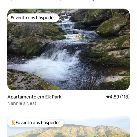
Favorito dos hóspedes
Favorito dos hóspedes
Apartamento em Elk Park
Classificação 
4,89 (118)
Nannie's Nest
Favorito dos hóspedes
Favoritos dos hóspedes mais apreciados