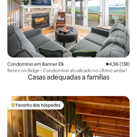
Condomínio em Banner Elk
Classificação 
4,96 (138)
Retiro no Ridge - Condomínio atualizado no último andar!
Casas adequadas a famílias
Favorito dos hóspedes
Favoritos dos hóspedes mais apreciados