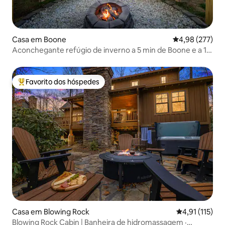
Casa em Boone
Classificação m
4,98 (277)
Aconchegante refúgio de inverno a 5 min de Boone e a 10
min de Blowin Rock
Favorito dos hóspedes
Favoritos dos hóspedes mais apreciados
Casa em Blowing Rock
Classificação 
4,91 (115)
Blowing Rock Cabin | Banheira de hidromassagem ·