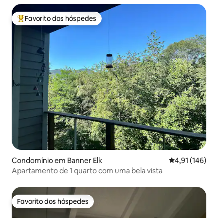
Favorito dos hóspedes
Favoritos dos hóspedes mais apreciados
Condomínio em Banner Elk
Classificação 
4,91 (146)
Apartamento de 1 quarto com uma bela vista
Favorito dos hóspedes
Favorito dos hóspedes