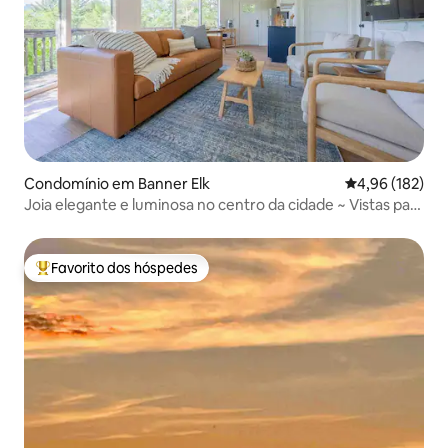
Condomínio em Banner Elk
Classificação 
4,96 (182)
Joia elegante e luminosa no centro da cidade ~ Vistas para
a montanha!
Favorito dos hóspedes
Favoritos dos hóspedes mais apreciados