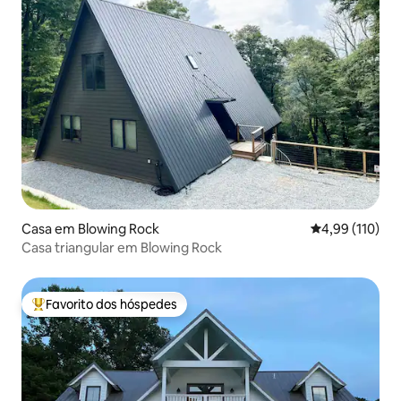
Casa em Blowing Rock
Classificação 
4,99 (110)
Casa triangular em Blowing Rock
Favorito dos hóspedes
Favoritos dos hóspedes mais apreciados