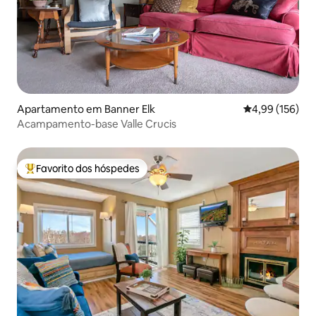
Apartamento em Banner Elk
Classificação 
4,99 (156)
Acampamento-base Valle Crucis
Favorito dos hóspedes
Favoritos dos hóspedes mais apreciados