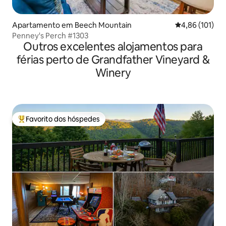
Apartamento em Beech Mountain
Classificação 
4,86 (101)
Penney's Perch #1303
Outros excelentes alojamentos para
férias perto de Grandfather Vineyard &
Winery
Favorito dos hóspedes
Favoritos dos hóspedes mais apreciados