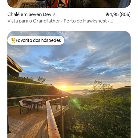
Chalé em Seven Devils
Classificação m
4,95 (805)
Vista para o Grandfather • Perto de Hawksnest •
Máquinas de jogos • Jogos
Favorito dos hóspedes
Favoritos dos hóspedes mais apreciados