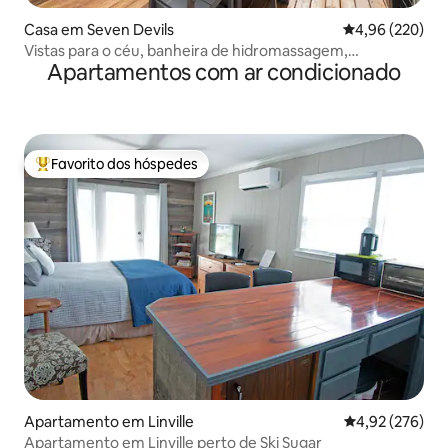
Casa em Seven Devils
Classificação m
4,96 (220)
Vistas para o céu, banheira de hidromassagem,
Apartamentos com ar condicionado
carregador de veículos elétricos!
Favorito dos hóspedes
Favoritos dos hóspedes mais apreciados
Apartamento em Linville
Classificação m
4,92 (276)
Apartamento em Linville perto de Ski Sugar