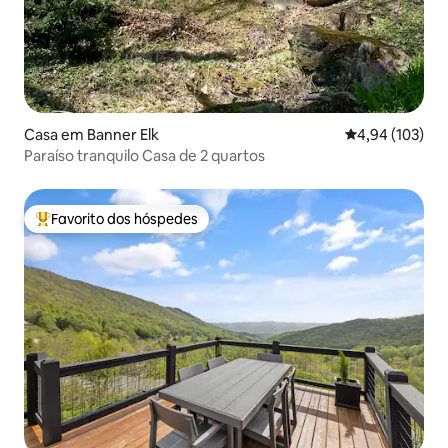
Casa em Banner Elk
Classificação 
4,94 (103)
Paraíso tranquilo Casa de 2 quartos
Favorito dos hóspedes
Favoritos dos hóspedes mais apreciados