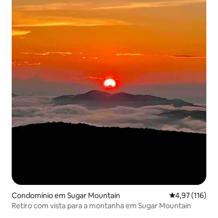
Condomínio em Sugar Mountain
Classificação 
4,97 (116)
Retiro com vista para a montanha em Sugar Mountain