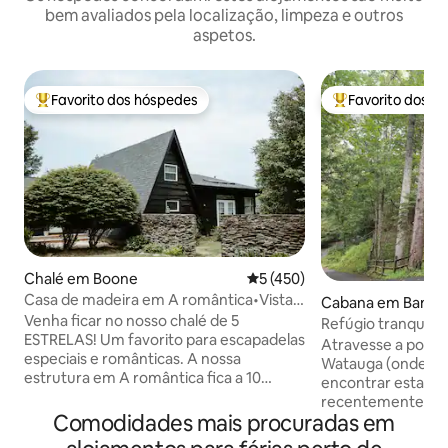
bem avaliados pela localização, limpeza e outros
aspetos.
Favorito dos hóspedes
Favorito dos h
Favoritos dos hóspedes mais apreciados
Favoritos dos hó
Chalé em Boone
Classificação média de 5 em 5
5 (450)
Casa de madeira em A romântica•Vista
Cabana em Banner
incrível para a montanha•Chuveiro épico
Venha ficar no nosso chalé de 5
Refúgio tranquilo.
ESTRELAS! Um favorito para escapadelas
famílias
Atravesse a ponte
especiais e românticas. A nossa
Watauga (onde po
estrutura em A romântica fica a 10
encontrar esta c
minutos do centro de Boone e a uma
recentemente ren
curta distância de carro de Banner Elk.
Comodidades mais procuradas em
2 banheiros + um beliche (acomoda um
Com uma vista incrível para a
total de 6). Conv