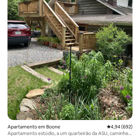
Apartamento em Boone
Classificação m
4,94 (692)
Apartamento estúdio, a um quarteirão da ASU, caminhe
até a cidade