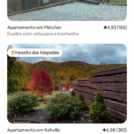
Apartamento em Fletcher
Classificação 
4,93 (165)
Duplex com vista para a montanha
Favorito dos hóspedes
Favoritos dos hóspedes mais apreciados
Apartamento em Ashville
Classificação m
4,98 (383)