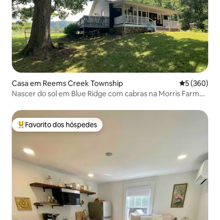
Casa em Reems Creek Township
Classificaçã
5 (360)
Nascer do sol em Blue Ridge com cabras na Morris Farm
Guesthouse
Favorito dos hóspedes
Favoritos dos hóspedes mais apreciados