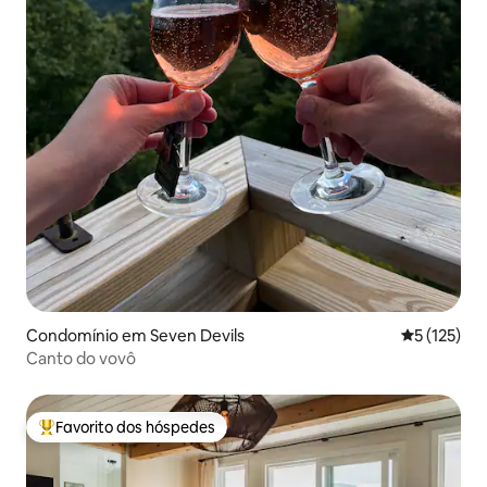
Condomínio em Seven Devils
Classificaç
5 (125)
Canto do vovô
Favorito dos hóspedes
Favoritos dos hóspedes mais apreciados