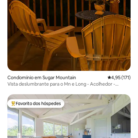
Condomínio em Sugar Mountain
Classificação 
4,95 (171)
Vista deslumbrante para o Mn e Long - Acolhedor -
Romântico
Favorito dos hóspedes
Favoritos dos hóspedes mais apreciados