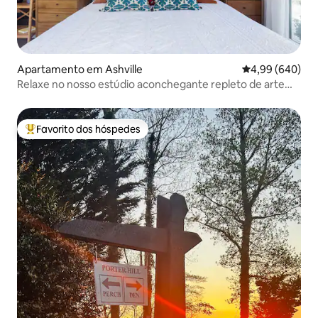
Apartamento em Ashville
Classificação m
4,99 (640)
Relaxe no nosso estúdio aconchegante repleto de arte
local
Favorito dos hóspedes
Favoritos dos hóspedes mais apreciados