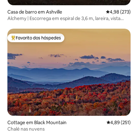
Casa de barro em Ashville
Classificação m
4,98 (273)
Alchemy | Escorrega em espiral de 3,6 m, lareira, vista
para a montanha
Favorito dos hóspedes
Favoritos dos hóspedes mais apreciados
Cottage em Black Mountain
Classificação 
4,89 (251)
Chalé nas nuvens