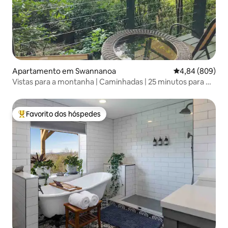
Apartamento em Swannanoa
Classificação m
4,84 (809)
Vistas para a montanha | Caminhadas | 25 minutos para DT
A-Vil
Favorito dos hóspedes
Favoritos dos hóspedes mais apreciados