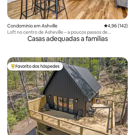
Condomínio em Ashville
Classificação 
4,96 (142)
Loft no centro de Asheville – a poucos passos de
Casas adequadas a famílias
restaurantes e lojas
Favorito dos hóspedes
Favoritos dos hóspedes mais apreciados