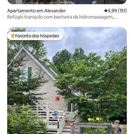
Apartamento em Alexander
Classificação 
4,99 (151)
Refúgio tranquilo com banheira de hidromassagem,
lareira exterior e vistas
Favorito dos hóspedes
Favoritos dos hóspedes mais apreciados