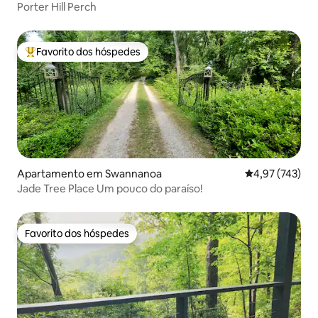
Porter Hill Perch
Favorito dos hóspedes
Favoritos dos hóspedes mais apreciados
Apartamento em Swannanoa
Classificação 
4,97 (743)
Jade Tree Place Um pouco do paraíso!
Favorito dos hóspedes
Favorito dos hóspedes