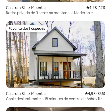
Casa em Black Mountain
Classificação 
4,98 (121)
Retiro privado de 3 acres na montanha | Moderno e
adequado para animais de estimação
Favorito dos hóspedes
Favorito dos hóspedes
Casa em Black Mountain
Classificação m
4,98 (356)
Chalé deslumbrante a 18 minutos do centro de Asheville