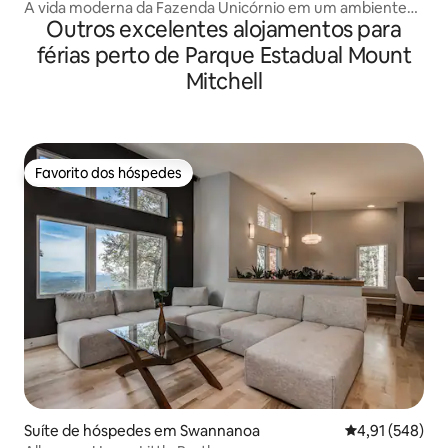
A vida moderna da Fazenda Unicórnio em um ambiente
Outros excelentes alojamentos para
rural
férias perto de Parque Estadual Mount
Mitchell
Favorito dos hóspedes
Favorito dos hóspedes
Suíte de hóspedes em Swannanoa
Classificação 
4,91 (548)