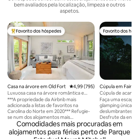
bem avaliados pela localização, limpeza e outros
aspetos.
Favorito dos hóspedes
Favorito dos hós
Favoritos dos hóspedes mais apreciados
Favorito dos hós
Casa na árvore em Old Fort
Classificação média de 4,99 em 5
4,99 (795)
Cúpula em Fairvi
Luxuosa casa na árvore romântica e
Cúpula de acamp
isolada com banheira de hidromassagem
Asheville | Vista 
***A propriedade da Airbnb mais
Faça uma escapade
banheira de hidr
adicionada a listas de favoritos na
glamping única e 
Carolina do Norte em 2020*** Refugie-
deslumbrantes pa
se num dos alojamentos mais
Desfrute da enorm
Comodidades mais procuradas em
inesquecíveis da Carolina do Norte: o
perfeita para ver o
seu próprio refúgio privado numa casa
a partir do sofá ac
alojamentos para férias perto de Parque
na árvore, escondido nas profundezas
livre na banheira