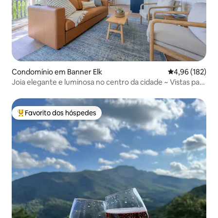
Condomínio em Banner Elk
Classificação 
4,96 (182)
Joia elegante e luminosa no centro da cidade ~ Vistas para
a montanha!
Favorito dos hóspedes
Favoritos dos hóspedes mais apreciados