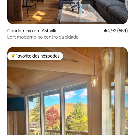
Condomínio em Ashville
Classificação m
4,92 (559)
Loft moderno no centro da cidade
Favorito dos hóspedes
Favoritos dos hóspedes mais apreciados