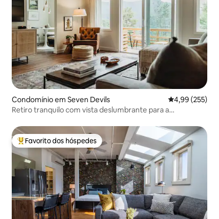
Condomínio em Seven Devils
Classificação m
4,99 (255)
Retiro tranquilo com vista deslumbrante para a
Grandfather Mountain
Favorito dos hóspedes
Favoritos dos hóspedes mais apreciados