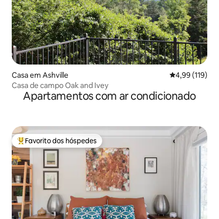
Casa em Ashville
Classificação 
4,99 (119)
Casa de campo Oak and Ivey
Apartamentos com ar condicionado
Favorito dos hóspedes
Favoritos dos hóspedes mais apreciados