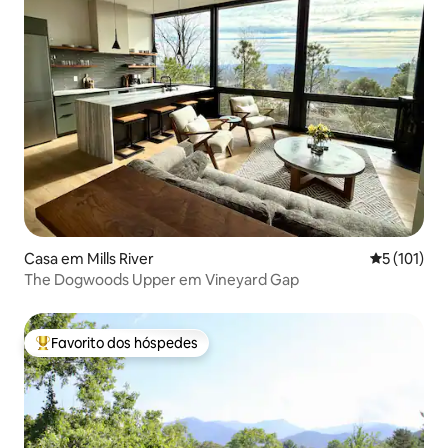
Casa em Mills River
Classificaç
5 (101)
The Dogwoods Upper em Vineyard Gap
Favorito dos hóspedes
Favoritos dos hóspedes mais apreciados