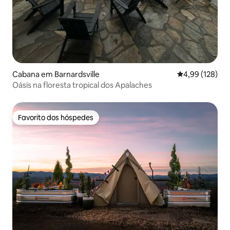
Cabana em Barnardsville
Classificação 
4,99 (128)
Oásis na floresta tropical dos Apalaches
Favorito dos hóspedes
Favorito dos hóspedes