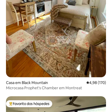
Casa em Black Mountain
Classificação 
4,98 (170)
Microcasa Prophet's Chamber em Montreat
Favorito dos hóspedes
Favoritos dos hóspedes mais apreciados