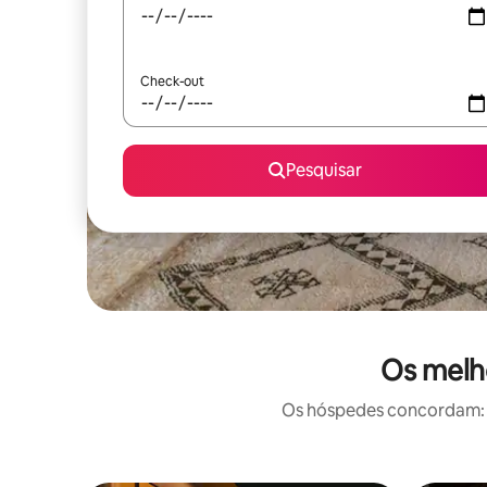
Check-out
Pesquisar
Os melho
Os hóspedes concordam: e