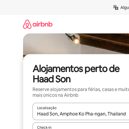
Saltar
Algu
para
o
conteúdo
Alojamentos perto de
Haad Son
Reserve alojamentos para férias, casas e muit
mais únicos na Airbnb
Localização
Quando os resultados estiverem disponíveis, nav
Check-in