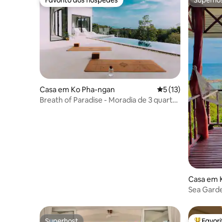
Favorito dos hóspedes
Superho
Casa em Ko Pha-ngan
Classificação média
5 (13)
Breath of Paradise - Moradia de 3 quartos
com vista para o mar
Casa em 
Sea Garde
Superhost
Favor