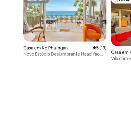
Superhost
Favorito
Casa em Ko Pha-ngan
Classificação média
5 (13)
Casa em 
Novo Estúdio Deslumbrante Haad Yao
Vila com v
Villa 13