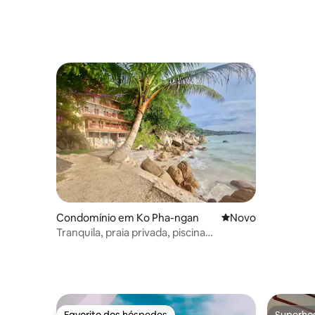
Condomínio em Ko Pha-ngan
Novo alojamento
Novo
Tranquila, praia privada, piscina
partilhada, Haad Yao
Favorito dos hóspedes
Superho