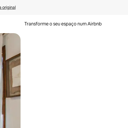
 original
Transforme o seu espaço num Airbnb
tos de toque ou deslize.