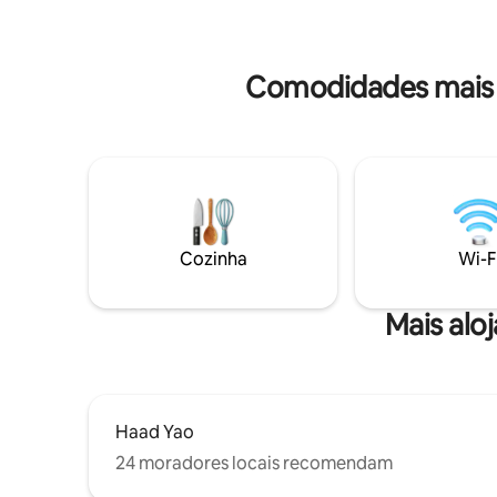
carro. Internet de Fibra Ótica de alta
varandas. Cozinha completa, TV de 75
velocidad
polegadas, Wi-Fi de fibra rápida,
lavandaria e uma casa de banho para
hóspedes. Independente, no centro de
Comodidades mais p
Madeua Wan, a poucos minutos de
Thong Sala e Hin Kong, incluindo os
famosos pores-do-sol da Praia Zen.
Cozinha
Wi-F
Mais alo
Haad Yao
24 moradores locais recomendam