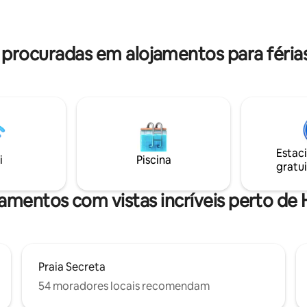
tranquilo. Apenas a uma curta distância
e
de carro de praias imaculadas, t
naturais e cultura local vibrante. Reser
agora para uma experiência tro
rocuradas em alojamentos para féria
única.
Estac
i
Piscina
gratui
jamentos com vistas incríveis perto de
Praia Secreta
54 moradores locais recomendam