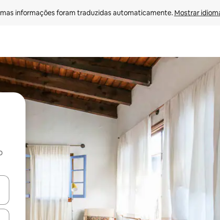
mas informações foram traduzidas automaticamente. 
Mostrar idioma
o
egue com as teclas de seta para cima e para baixo ou explore com ges