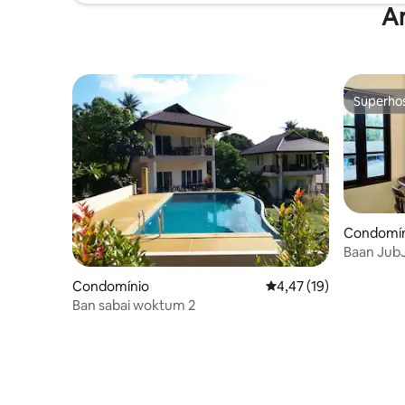
A
Superho
Superho
Condomín
Baan JubJub 
metros da
Condomínio
Classificação média de
4,47 (19)
Ban sabai woktum 2