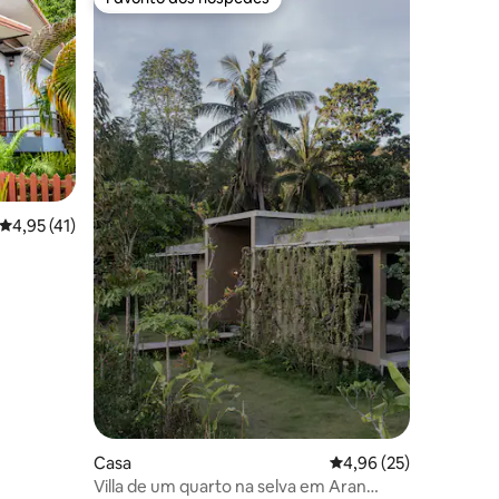
Favorito dos hóspedes
17avaliações
Classificação média de 4,95 em 5 estrelas, 41avaliações
4,95 (41)
Casa
Classificação média de
4,96 (25)
Villa de um quarto na selva em Aran