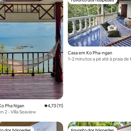
st
Favorito dos hóspedes
 de 5 em 5 estrelas, 13avaliações
Casa em Ko Pha-ngan
1–2 minutos a pé até à praia de 
SAYA Home
Ko Pha Ngan
Classificação média de 4,73 em 5 estrelas, 
4,73 (11)
n 2 - Villa Seaview
ito dos hóspedes
Favorito dos hóspedes