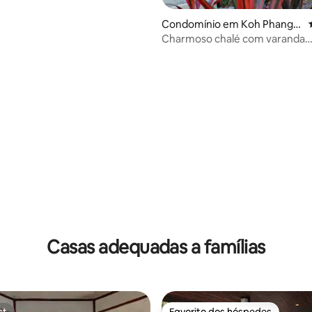
Condomínio em Koh Phanga
n
Charmoso chalé com varanda
aconchegante
Casas adequadas a famílias
st
Favorito dos hóspedes