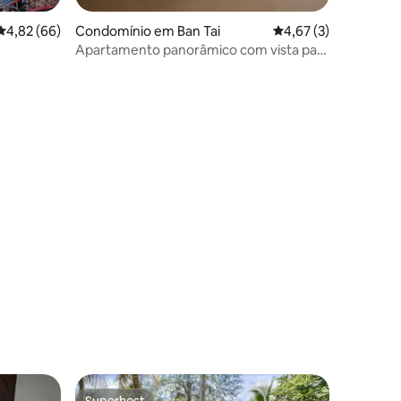
Classificação média de 4,82 em 5 estrelas, 66avaliações
4,82 (66)
Condomínio em Ban Tai
Classificação média 
4,67 (3)
Apartamento panorâmico com vista para
o mar 2BD
Superhost