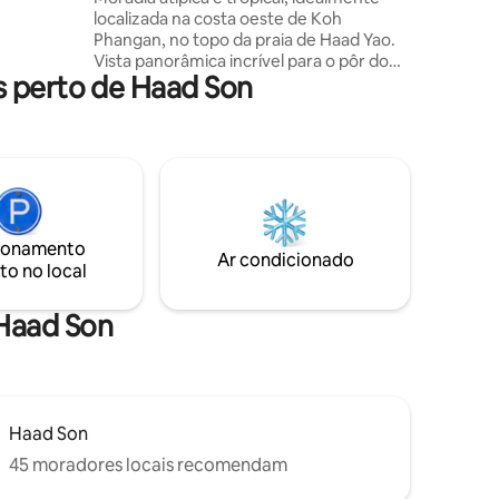
localizada na costa oeste de Koh
rilhos
Phangan, no topo da praia de Haad Yao.
ve
Vista panorâmica incrível para o pôr do
pical
s perto de Haad Son
sol. 2 piscinas com bar e deck
incorporados. Sala de estar aberta muito
agradável sob um telhado incrível de
"guarda-chuva". 2 quartos encantadores
com A/C e camas king size. 1 mezanino
ideal para trabalho ou como 3º quarto.
Vista para o mar incrível para desfrutar
de um pôr-do-sol deslumbrante. A casa
ionamento
é construída de forma que se encaixa
Ar condicionado
to no local
com a forma natural da terra e em
harmonia com a natureza.
 Haad Son
Haad Son
45 moradores locais recomendam