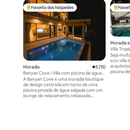
Favorito dos hóspedes
Favor
Favoritos dos hóspedes mais apreciados
Favorito
Moradia 
Villa Trop
exuberant
Seja muit
eco-villa 
arquitetón
Moradia
Classificação média
5 (15)
piscina de água
Banyan Cove | Villa com piscina de água
generosos
salgada e salão rebaixado
A Banyan Cove é uma moradia boutique
condicion
de design centrada em torno de uma
alta qualid
piscina privada de água salgada com um
passo do sofá
lounge de relaxamento rebaixado
no topo d
mesmo junto à água. As portas de vidro
popular z
do chão ao teto abrem o espaço de estar
próxima f
para um espaçoso terraço junto à piscina
distância 
com zona de refeições e de estar
cafés, me
coberta. Dois quartos com casa de
de ioga f
banho privativa, vista para a montanha e