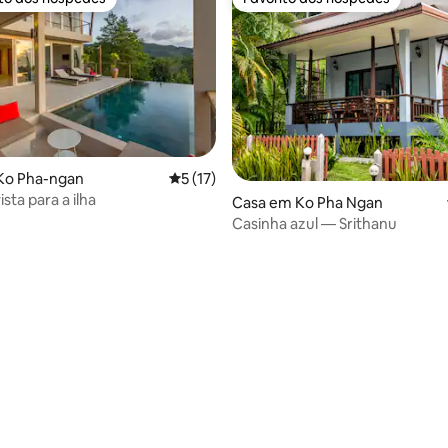
s dos hóspedes mais apreciados
Favorito dos hóspedes
 de 5 em 5 estrelas, 13avaliações
Ko Pha-ngan
Classificação média de 5 em 5 estrelas, 
5 (17)
ista para a ilha
Casa em Ko Pha Ngan
Casinha azul — Srithanu