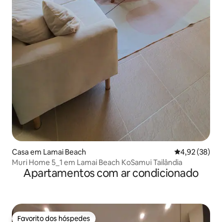
Casa em Lamai Beach
Classificação
4,92 (38)
Muri Home 5_1 em Lamai Beach KoSamui Tailândia
Apartamentos com ar condicionado
Favorito dos hóspedes