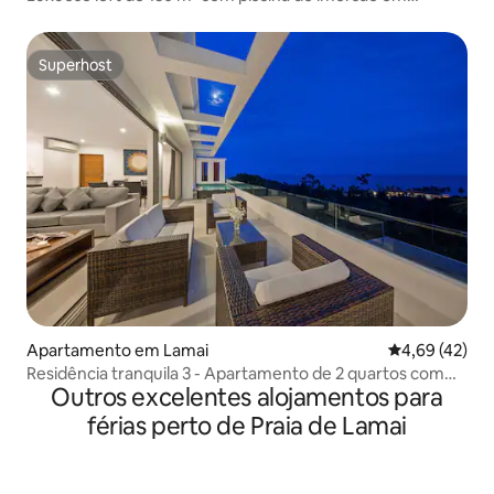
Bangrak
Superhost
Superhost
Apartamento em Lamai
Classificação
4,69 (42)
Residência tranquila 3 - Apartamento de 2 quartos com
Outros excelentes alojamentos para
vista para o mar em Lamai
férias perto de Praia de Lamai