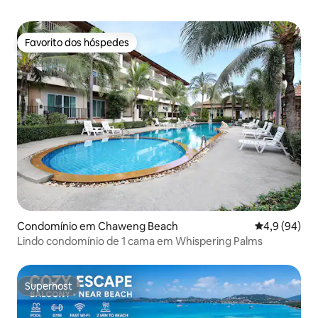
Favorito dos hóspedes
Favorito dos hóspedes
Condomínio em Chaweng Beach
Classificaçã
4,9 (94)
Lindo condomínio de 1 cama em Whispering Palms
Superhost
Superhost