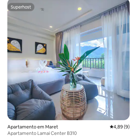
Superhost
Superhost
Apartamento em Maret
Classificaçã
4,89 (9)
Apartamento Lamai Center B310