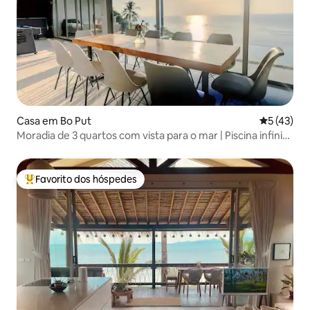
Casa em Bo Put
Classifica
5 (43)
Moradia de 3 quartos com vista para o mar | Piscina infinita
| Koh Samui
Favorito dos hóspedes
Favoritos dos hóspedes mais apreciados