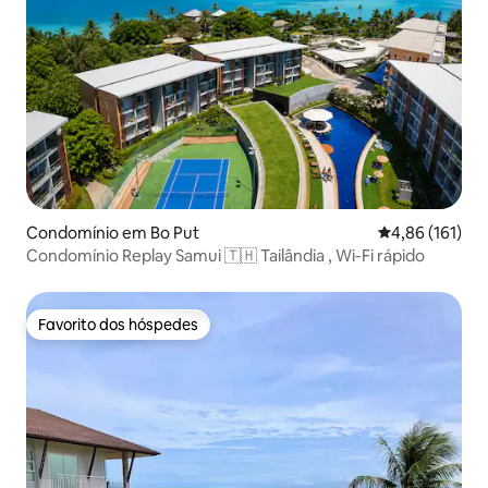
Condomínio em Bo Put
Classificação 
4,86 (161)
Condomínio Rеplay Samui 🇹🇭 Tailândia , Wi-Fi rápido
Favorito dos hóspedes
Favorito dos hóspedes