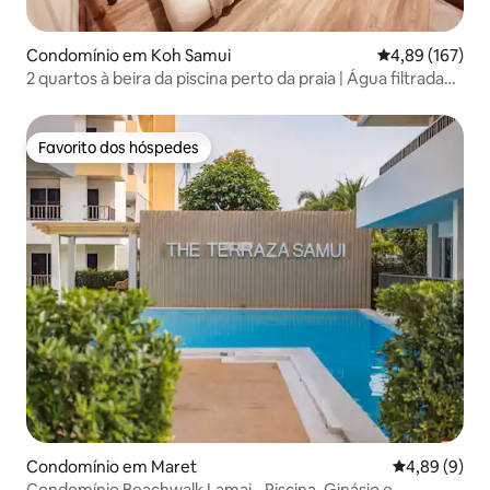
Condomínio em Koh Samui
Classificação 
4,89 (167)
2 quartos à beira da piscina perto da praia | Água filtrada
no quarto
Favorito dos hóspedes
Favorito dos hóspedes
Condomínio em Maret
Classificaçã
4,89 (9)
Condomínio Beachwalk Lamai - Piscina, Ginásio e