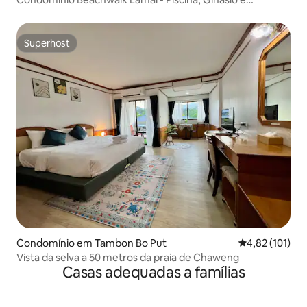
Localização Privilegiada
Superhost
Superhost
Condomínio em Tambon Bo Put
Classificação 
4,82 (101)
Vista da selva a 50 metros da praia de Chaweng
Casas adequadas a famílias