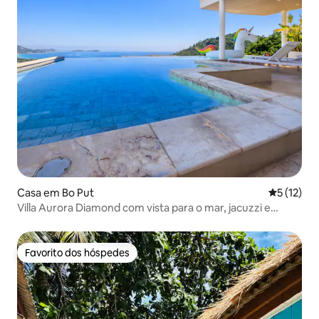
Casa em Bo Put
Classifica
5 (12)
Villa Aurora Diamond com vista para o mar, jacuzzi e
piscina
Favorito dos hóspedes
Favorito dos hóspedes