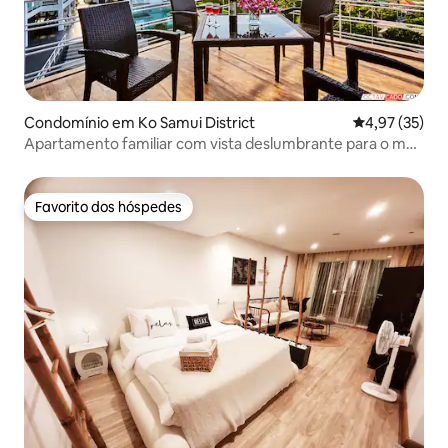
Condomínio em Ko Samui District
Classificação
4,97 (35)
Apartamento familiar com vista deslumbrante para o mar
e ótima localização
Favorito dos hóspedes
Favorito dos hóspedes