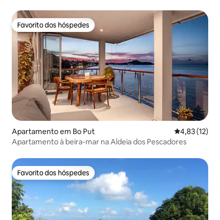
Favorito dos hóspedes
Favorito dos hóspedes
Apartamento em Bo Put
Classificação
4,83 (12)
Apartamento à beira-mar na Aldeia dos Pescadores
Favorito dos hóspedes
Favorito dos hóspedes