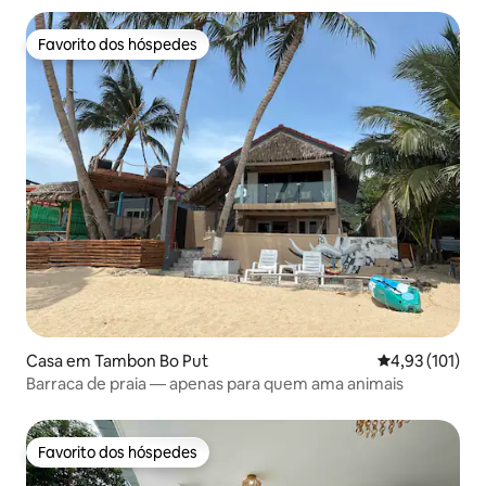
Favorito dos hóspedes
Favorito dos hóspedes
Casa em Tambon Bo Put
Classificação 
4,93 (101)
Barraca de praia — apenas para quem ama animais
Favorito dos hóspedes
Favorito dos hóspedes