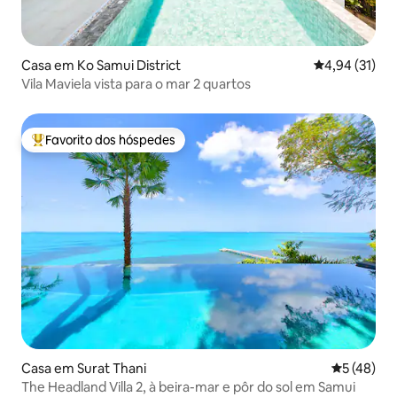
Casa em Ko Samui District
Classificação
4,94 (31)
Vila Maviela vista para o mar 2 quartos
Favorito dos hóspedes
Favoritos dos hóspedes mais apreciados
Casa em Surat Thani
Classifica
5 (48)
The Headland Villa 2, à beira-mar e pôr do sol em Samui