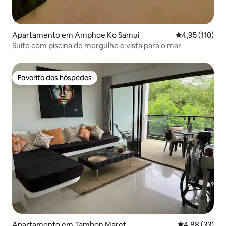
Apartamento em Amphoe Ko Samui
Classificação 
4,95 (110)
Suíte com piscina de mergulho e vista para o mar
Favorito dos hóspedes
Favorito dos hóspedes
Apartamento em Tambon Maret
Classificação
4,88 (33)