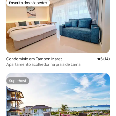
Favorito dos hóspedes
Favorito dos hóspedes
Condomínio em Tambon Maret
Classifica
5 (14)
Apartamento acolhedor na praia de Lamai
Superhost
Superhost