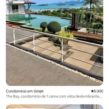
Condomínio em บ่อผุด
Classifica
5 (49)
The Bay, condomínio de 1 cama com vista deslumbrante
para o mar