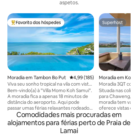
aspetos.
Favorito dos hóspedes
Superhost
Favoritos dos hóspedes mais apreciados
Superhost
Moradia em Tambon Bo Put
Classificação média de 4,99 em 5
4,99 (185)
Moradia em Koh S
Viva seu sonho tropical na vila com vista
Moradia 3QT com p
para o mar Momo
Bem-vindo(a) à "Villa Momo Koh Samui".
Situada nas colina
A moradia fica a apenas 18 minutos de
para Chaweng, est
distância do aeroporto. Aqui pode
moradia tem várias
passar umas férias relaxantes rodeado
oferece vistas de
Comodidades mais procuradas em
por um ambiente tropical. O design
mar, layouts espaç
moderno da moradia garante uma vista
únicos e encantad
alojamentos para férias perto de Praia de
espetacular. Nade na piscina infinita,
dispõe de uma pisci
Lamai
descontraia no lounge exterior, relaxe
🏊‍♂️, de espaços d
no sofá ou acorde diariamente com a
mar e de quartos 