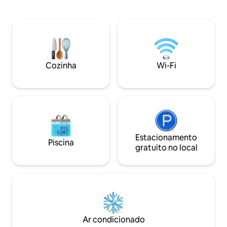
vista desobstruída para o mar a partir de
para famílias ou a
qualquer um dos 3 quartos. A moradia
localização na en
fica na encosta, sem acesso direto à
visibilidade parcia
estrada principal. Água e eletricidade
próximas. Reserve já e experimente o
(até 90kw por dia) estão incluídas no
seu paraíso privad
preço.
Cozinha
Wi-Fi
Estacionamento
Piscina
gratuito no local
Ar condicionado