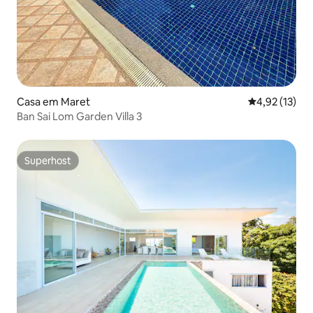
Casa em Maret
Classificação
4,92 (13)
Ban Sai Lom Garden Villa 3
Superhost
Superhost