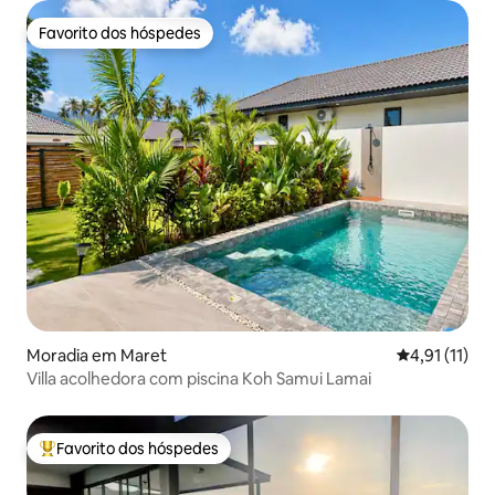
Favorito dos hóspedes
Favorito dos hóspedes
Moradia em Maret
Classificação
4,91 (11)
Villa acolhedora com piscina Koh Samui Lamai
Favorito dos hóspedes
Favoritos dos hóspedes mais apreciados