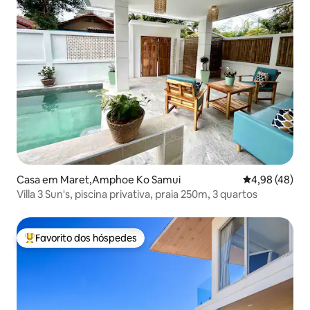
Casa em Maret,Amphoe Ko Samui
Classificação 
4,98 (48)
Villa 3 Sun's, piscina privativa, praia 250m, 3 quartos
Favorito dos hóspedes
Favoritos dos hóspedes mais apreciados