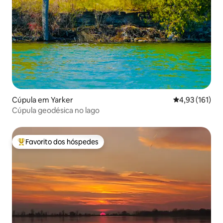
Cúpula em Yarker
Classificação 
4,93 (161)
Cúpula geodésica no lago
Favorito dos hóspedes
Favoritos dos hóspedes mais apreciados