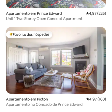
Apartamento em Prince Edward
Classificação m
4,97 (226)
Unit 1 Two Storey Open Concept Apartment
Favorito dos hóspedes
Favoritos dos hóspedes mais apreciados
Apartamento em Picton
Classificação 
4,97 (160)
Apartamento no Condado de Prince Edward