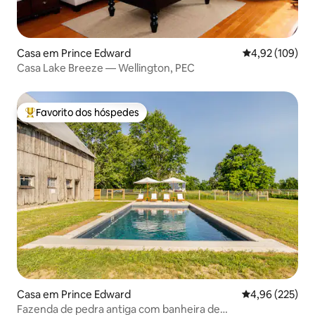
Casa em Prince Edward
Classificação 
4,92 (109)
Casa Lake Breeze — Wellington, PEC
Favorito dos hóspedes
Favoritos dos hóspedes mais apreciados
Casa em Prince Edward
Classificação m
4,96 (225)
Fazenda de pedra antiga com banheira de