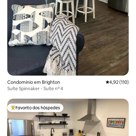
Condomínio em Brighton
Classificação 
4,92 (110)
Suíte Spinnaker - Suíte nº 4
Favorito dos hóspedes
Favoritos dos hóspedes mais apreciados