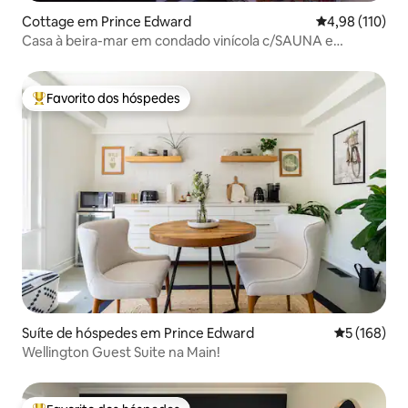
Cottage em Prince Edward
Classificação 
4,98 (110)
Casa à beira-mar em condado vinícola c/SAUNA e
BANHEIRA DE HIDROMASSAGEM
Favorito dos hóspedes
Favoritos dos hóspedes mais apreciados
Suíte de hóspedes em Prince Edward
Classificaç
5 (168)
Wellington Guest Suite na Main!