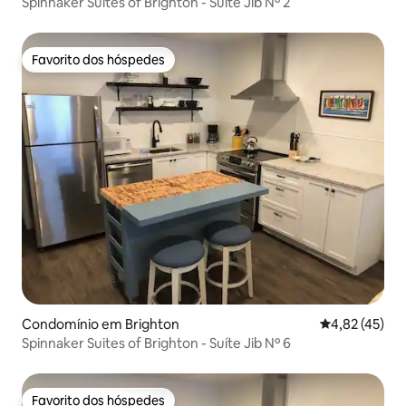
Spinnaker Suites of Brighton - Suíte Jib Nº 2
Favorito dos hóspedes
Favorito dos hóspedes
Condomínio em Brighton
Classificação
4,82 (45)
Spinnaker Suites of Brighton - Suíte Jib Nº 6
Favorito dos hóspedes