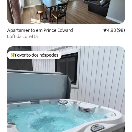
Apartamento em Prince Edward
Classificação 
4,93 (98)
Loft da Loretta
Favorito dos hóspedes
Favoritos dos hóspedes mais apreciados