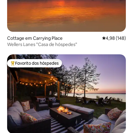
Cottage em Carrying Place
Classificação m
4,98 (148)
Wellers Lanes "Casa de hóspedes"
Favorito dos hóspedes
Favoritos dos hóspedes mais apreciados