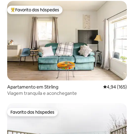
Favorito dos hóspedes
Favoritos dos hóspedes mais apreciados
Apartamento em Stirling
Classificação 
4,94 (165)
Viagem tranquila e aconchegante
Favorito dos hóspedes
Favorito dos hóspedes