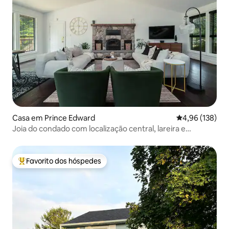
Casa em Prince Edward
Classificação 
4,96 (138)
Joia do condado com localização central, lareira e
banheira de hidromassagem
Favorito dos hóspedes
Favoritos dos hóspedes mais apreciados