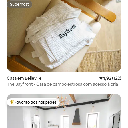
Superhost
Superhost
Casa em Belleville
Classificação 
4,92 (122)
The Bayfront - Casa de campo estilosa com acesso à orla
Favorito dos hóspedes
Favoritos dos hóspedes mais apreciados