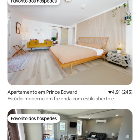
Favorito dos hóspedes
Favorito dos hóspedes
Apartamento em Prince Edward
Classificação 
4,91 (245)
Estúdio moderno em fazenda com estilo aberto e
estacionamento
Favorito dos hóspedes
Favorito dos hóspedes