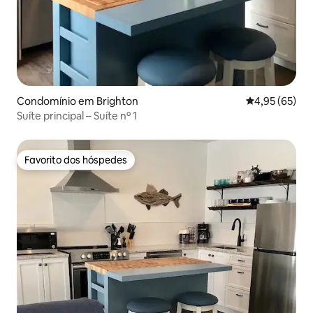
Condomínio em Brighton
Classificação
4,95 (65)
Suíte principal – Suíte nº 1
Favorito dos hóspedes
Favorito dos hóspedes