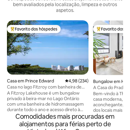
bem avaliados pela localização, limpeza e outros
aspetos.
Favorito dos hóspedes
Favorito dos h
Favoritos dos hóspedes mais apreciados
Favoritos dos hó
Casa em Prince Edward
Classificação média de 4,98 em 5
4,98 (234)
Bungalow em Hilli
Casa no lago Fitzroy com banheira de
A Casa do Prado 
hidromassagem à beira-mar
Edward Moderno
A Fitzroy Lakehouse é um bungalow
Bem-vindo à The 
privado à beira-mar no Lago Ontário
casa moderna, ilu
com uma banheira de hidromassagem
aconchegante, es
durante todo o ano e acesso direto à
dos locais mais c
Comodidades mais procuradas em
água. Desfrute de vistas para o lago a
de Prince Edward
partir da área de estar principal e do
experiência de lu
alojamentos para férias perto de
quarto principal, além de uma praia
para relaxar e des