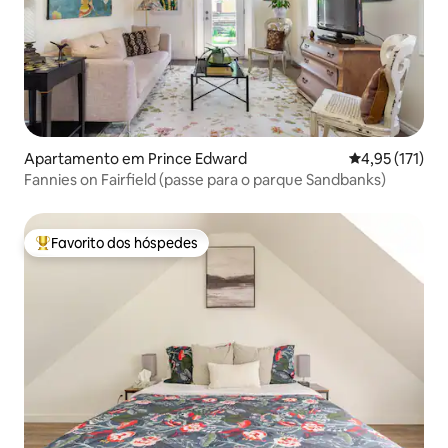
Apartamento em Prince Edward
Classificação 
4,95 (171)
Fannies on Fairfield (passe para o parque Sandbanks)
Favorito dos hóspedes
Favoritos dos hóspedes mais apreciados