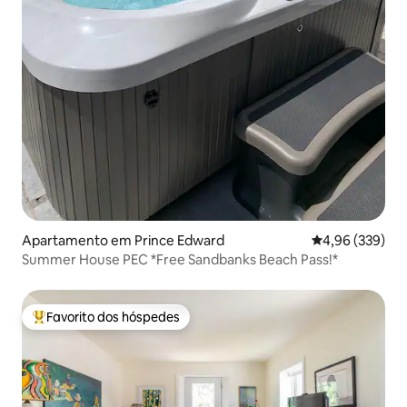
Apartamento em Prince Edward
Classificação m
4,96 (339)
Summer House PEC *Free Sandbanks Beach Pass!*
Favorito dos hóspedes
Favoritos dos hóspedes mais apreciados