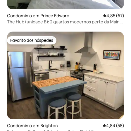
Condomínio em Prince Edward
Classificação
4,85 (67)
The Hub (unidade B): 2 quartos modernos perto da Main
St Picton
Favorito dos hóspedes
Favorito dos hóspedes
Condomínio em Brighton
Classificação 
4,84 (58)