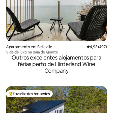
Apartamento em Belleville
Classificação m
4,93 (497)
Vida de luxo na Baía de Quinte
Outros excelentes alojamentos para
férias perto de Hinterland Wine
Company
Favorito dos hóspedes
Favoritos dos hóspedes mais apreciados