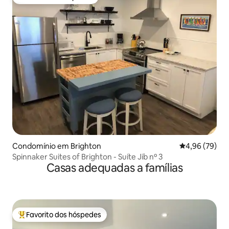
Favorito dos hóspedes
Condomínio em Brighton
Classificação 
4,96 (79)
Spinnaker Suites of Brighton - Suíte Jib nº 3
Casas adequadas a famílias
Favorito dos hóspedes
Favoritos dos hóspedes mais apreciados