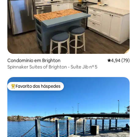
Condomínio em Brighton
Classificação 
4,94 (79)
Spinnaker Suites of Brighton - Suíte Jib nº 5
Favorito dos hóspedes
Favoritos dos hóspedes mais apreciados