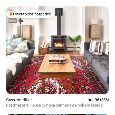
hidromassagem e piscina aquecida
Favorito dos hóspedes
Favoritos dos hóspedes mais apreciados
Casa em Hillier
Classificação m
4,96 (335)
Postmasters House c/ nova banheira de hidromassagem
+ passe de praia incluído