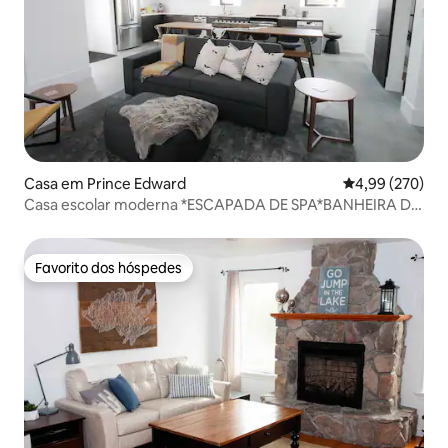
Casa em Prince Edward
Classificação m
4,99 (270)
Casa escolar moderna *ESCAPADA DE SPA*BANHEIRA DE
HIDROMASSAGEM E SAUNA*
Favorito dos hóspedes
Favorito dos hóspedes