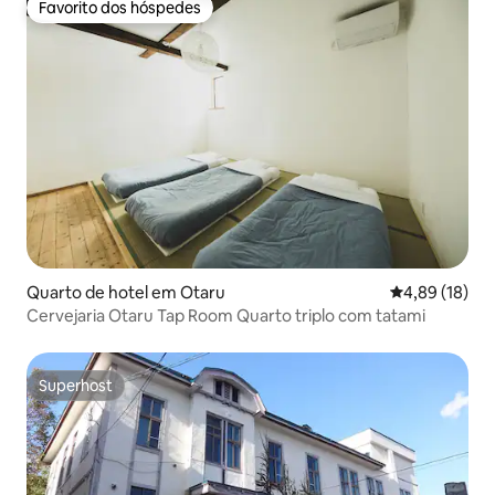
Favorito dos hóspedes
Favorito dos hóspedes
Quarto de hotel em Otaru
Classificação
4,89 (18)
Cervejaria Otaru Tap Room Quarto triplo com tatami
Superhost
Superhost