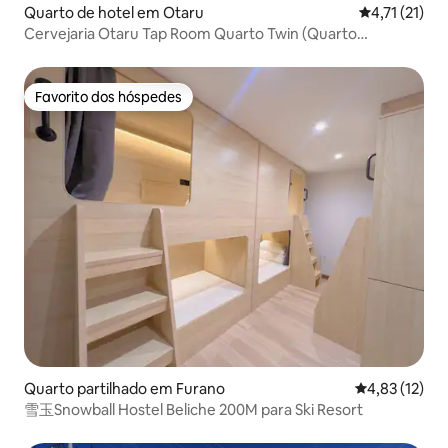
Quarto de hotel em Otaru
Classificação
4,71 (21)
Cervejaria Otaru Tap Room Quarto Twin (Quarto
Ocidental)
Favorito dos hóspedes
Favorito dos hóspedes
Quarto partilhado em Furano
Classificação
4,83 (12)
雪玉Snowball Hostel Beliche 200M para Ski Resort