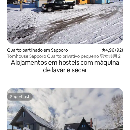
Quarto partilhado em Sapporo
Classificação 
4,96 (92)
Tomhouse Sapporo Quarto privativo pequeno 男女共用 2
Alojamentos em hostels com máquina
de lavar e secar
Superhost
Superhost