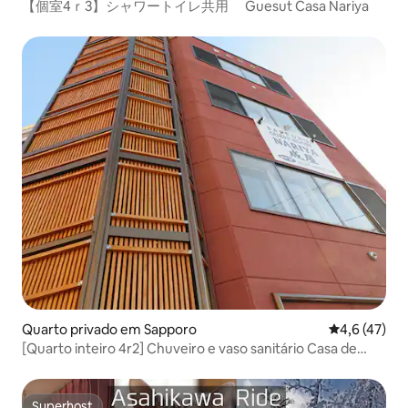
【個室4ｒ3】シャワートイレ共用 Guesut Casa Nariya
Quarto privado em Sapporo
Classificaçã
4,6 (47)
[Quarto inteiro 4r2] Chuveiro e vaso sanitário Casa de
hóspedes compartilhada Nariya
Superhost