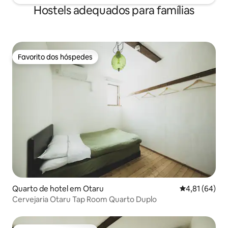
Hostels adequados para famílias
Favorito dos hóspedes
Favorito dos hóspedes
Quarto de hotel em Otaru
Classificação
4,81 (64)
Cervejaria Otaru Tap Room Quarto Duplo