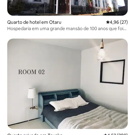
Quarto de hotel em Otaru
Classificação
4,96 (27)
Hospedaria em uma grande mansão de 100 anos que foi
reformada Little Barrel / Quarto 206