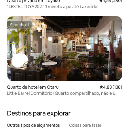
Quarto privado em Toyako
Classificação m
4,53 (280)
"LESTEL TOYA202 " 1 minuto a pé até Lakeside!
Superhost
Superhost
Quarto de hotel em Otaru
Classificação 
4,83 (138)
Little Barrel Dormitório (Quarto compartilhado, não é um
quarto privado) / Quarto 101
Destinos para explorar
Outros tipos de alojamentos
Coisas para fazer