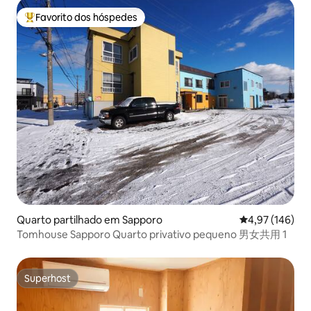
Favorito dos hóspedes
Favoritos dos hóspedes mais apreciados
Quarto partilhado em Sapporo
Classificação 
4,97 (146)
Tomhouse Sapporo Quarto privativo pequeno 男女共用 1
Superhost
Superhost