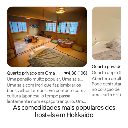
Quarto privado e
Quarto duplo (banh
Quarto privado em Oma
Classificação média de 4,88 em 5
4,88 (106)
Abertura de alber
Uma pensão muito popular. Uma sala
Pode desfrutar de
com uma lareira que lembra os bons e
Uma sala com Irori que faz lembrar os
no coração de Sap
velhos tempos, onde se pode comer o
bons velhos tempos. Em contacto com a
uma curta distânc
melhor atum de Oma.
cultura japonesa, o tempo passa
também somos par
lentamente num espaço tranquilo. Uma
design do espaço 
As comodidades mais populares dos
sala com Irori onde pode passar esse
usado para negóc
tempo. Por favor, passe o tempo como
hostels em Hokkaido
passeios turístic
quiser. Quarto para 1 a 2 pessoas 1
disso, a cor do lo
quarto de 8 tatames Se o quarto ao lado
cor que a parede 