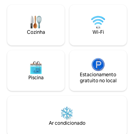
estiver disponível, poderá utilizar 2
de "cor Kakishiba
quartos. (1 quarto de 16 tatamis) Nesse
atmosfera do merc
caso, podem ser utilizados por até 4
atmosfera do cent
pessoas. É possível fazer refeições no
padrão "Shippo", 
quarto. Jantar Menu de atum de Oma da
tradicional do Jap
mais alta qualidade 5000 ienes Pequeno-
Cozinha
Wi-Fi
novo marco e rece
almoço Lanche Tonosama Iwa Nori
Além disso, no lou
Wappa 1000 ienes As refeições são
pode desfrutar da 
pagas em dinheiro no local. Se desejar,
Hokkaido Sapporo 
por favor informe-nos no momento da
"tijolo Sapporo" n
reserva. 10 minutos de carro até ao
Gabinete do Gove
terminal de ferries. 10 minutos de carro
design espacial de
até Omazaki. Nas proximidades Oma
Kaikyo Health Center, Yoro Center e
Estacionamento
Piscina
duas instalações balneares A 5 minutos
gratuito no local
de carro do LAWSON e do Family Mart.
Ar condicionado