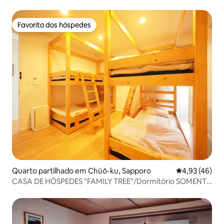
residência de 100 anos reformada
Favorito dos hóspedes
Favorito dos hóspedes
Quarto partilhado em Chūō-ku, Sapporo
Classificação
4,93 (46)
CASA DE HÓSPEDES "FAMILY TREE"/Dormitório SOMENTE
PARA HOMENS 男性専用ドミトリー