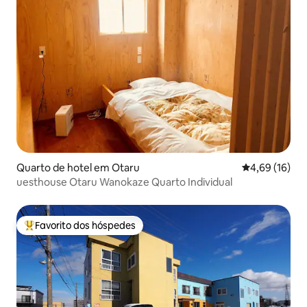
Quarto de hotel em Otaru
Classificação
4,69 (16)
uesthouse Otaru Wanokaze Quarto Individual
Favorito dos hóspedes
Favoritos dos hóspedes mais apreciados