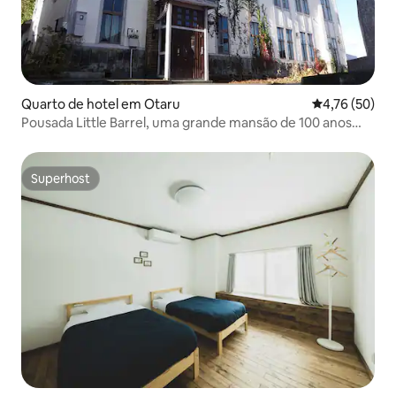
Quarto de hotel em Otaru
Classificação
4,76 (50)
Pousada Little Barrel, uma grande mansão de 100 anos
reformada / Quarto 103
Superhost
Superhost