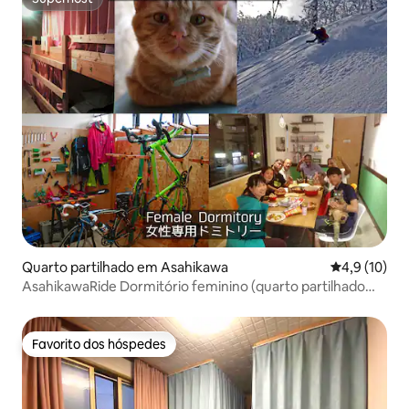
Superhost
Quarto partilhado em Asahikawa
Classificaçã
4,9 (10)
AsahikawaRide Dormitório feminino (quarto partilhado
com 4 camas)
Favorito dos hóspedes
Favorito dos hóspedes