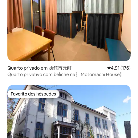
Quarto privado em 函館市元町
Classificação 
4,91 (176)
Quarto privativo com beliche na〖 Motomachi House〗
Favorito dos hóspedes
Favorito dos hóspedes