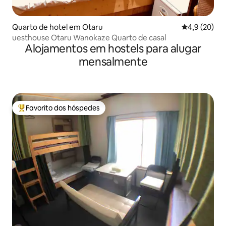
Quarto de hotel em Otaru
Classificaçã
4,9 (20)
uesthouse Otaru Wanokaze Quarto de casal
Alojamentos em hostels para alugar
mensalmente
Favorito dos hóspedes
Favoritos dos hóspedes mais apreciados