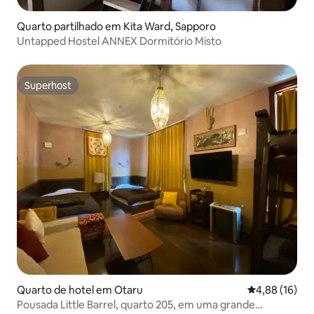
Quarto partilhado em Kita Ward, Sapporo
Untapped Hostel ANNEX Dormitório Misto
Superhost
Superhost
Quarto de hotel em Otaru
Classificação
4,88 (16)
Pousada Little Barrel, quarto 205, em uma grande