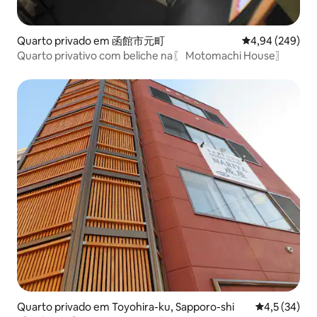
Quarto privado em 函館市元町
Classificação m
4,94 (249)
Quarto privativo com beliche na〖 Motomachi House〗
Quarto privado em Toyohira-ku, Sapporo-shi
Classificaçã
4,5 (34)