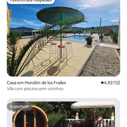
Favorito dos hóspedes
Favorito dos hóspedes
Casa em Hondón de los Frailes
Classificação
4,92 (12)
Vila com piscina sem vizinhos
Superhost
Superhost