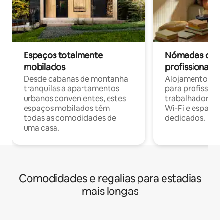
Espaços totalmente
Nómadas digit
mobilados
profissionais 
Desde cabanas de montanha
Alojamentos co
tranquilas a apartamentos
para profissio
urbanos convenientes, estes
trabalhadores
espaços mobilados têm
Wi-Fi e espaço
todas as comodidades de
dedicados.
uma casa.
Comodidades e regalias para estadias
mais longas