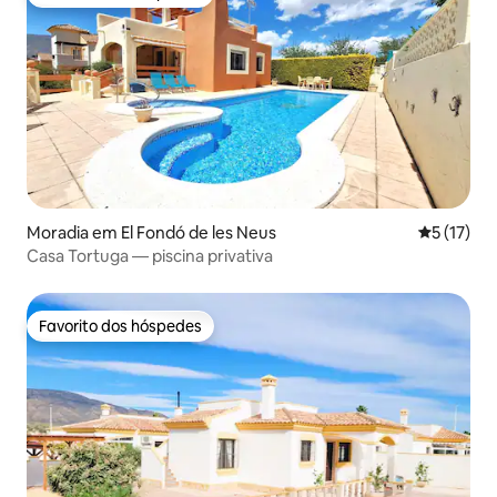
Favorito dos hóspedes
Moradia em El Fondó de les Neus
Classifica
5 (17)
Casa Tortuga — piscina privativa
Favorito dos hóspedes
Favorito dos hóspedes