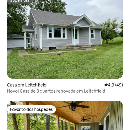
Superhost
Superhost
Casa em Leitchfield
Classificaçã
4,9 (49)
Novo! Casa de 3 quartos renovada em Leitchfield
Favorito dos hóspedes
Favorito dos hóspedes