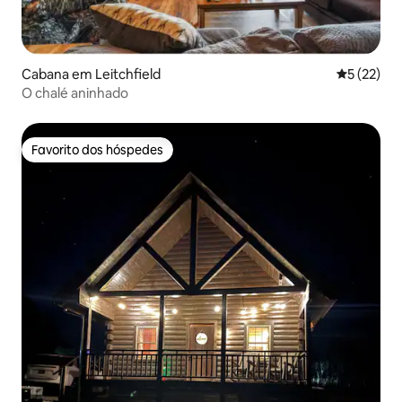
Cabana em Leitchfield
Classifica
5 (22)
O chalé aninhado
Favorito dos hóspedes
Favorito dos hóspedes