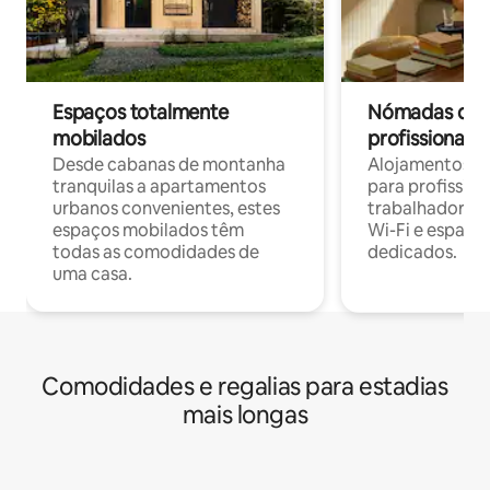
Espaços totalmente
Nómadas digit
mobilados
profissionais 
Desde cabanas de montanha
Alojamentos co
tranquilas a apartamentos
para profissio
urbanos convenientes, estes
trabalhadores
espaços mobilados têm
Wi-Fi e espaço
todas as comodidades de
dedicados.
uma casa.
Comodidades e regalias para estadias
mais longas