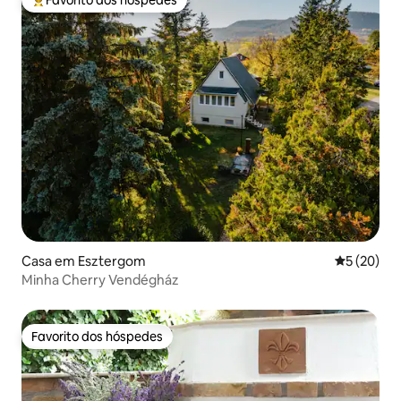
Favorito dos hóspedes
Favoritos dos hóspedes mais apreciados
Casa em Esztergom
Classifica
5 (20)
Minha Cherry Vendégház
Favorito dos hóspedes
Favorito dos hóspedes