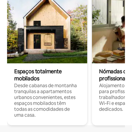
Espaços totalmente
Nómadas digit
mobilados
profissionais 
Desde cabanas de montanha
Alojamentos co
tranquilas a apartamentos
para profissio
urbanos convenientes, estes
trabalhadores
espaços mobilados têm
Wi-Fi e espaço
todas as comodidades de
dedicados.
uma casa.