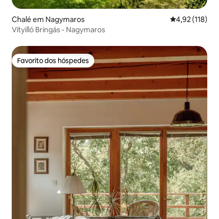
Chalé em Nagymaros
Classificação 
4,92 (118)
Vityilló Bringás - Nagymaros
Favorito dos hóspedes
Favorito dos hóspedes