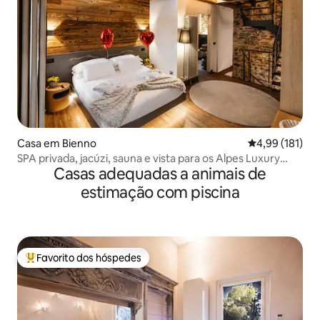
Casa em Bienno
Classificação 
4,99 (181)
SPA privada, jacúzi, sauna e vista para os Alpes Luxury
Casas adequadas a animais de
Home
estimação com piscina
Favorito dos hóspedes
Favoritos dos hóspedes mais apreciados