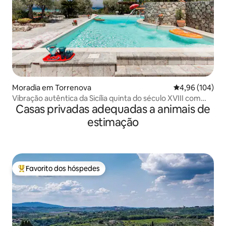
Moradia em Torrenova
Classificação m
4,96 (104)
Vibração autêntica da Sicília quinta do século XVIII com
Casas privadas adequadas a animais de
vista panorâmica para o mar
estimação
Favorito dos hóspedes
Favoritos dos hóspedes mais apreciados