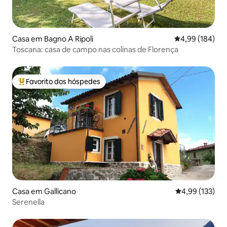
Casa em Bagno A Ripoli
Classificação m
4,99 (184)
Toscana: casa de campo nas colinas de Florença
Favorito dos hóspedes
Favoritos dos hóspedes mais apreciados
Casa em Gallicano
Classificação 
4,99 (133)
Serenella