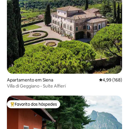
Apartamento em Siena
Classificação m
4,99 (168)
Villa di Geggiano - Suíte Alfieri
Favorito dos hóspedes
Favoritos dos hóspedes mais apreciados