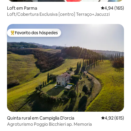
Loft em Parma
Classificação 
4,94 (165)
Loft/Cobertura Exclusiva [centro] Terraço+Jacuzzi
Favorito dos hóspedes
Favoritos dos hóspedes mais apreciados
Quinta rural em Campiglia D'orcia
Classificação 
4,92 (615)
Agroturismo Poggio Bicchieri ap. Memoria