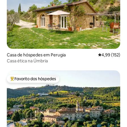
Casa de hóspedes em Perugia
Classificação 
4,99 (152)
Casa ética na Úmbria
Favorito dos hóspedes
Favoritos dos hóspedes mais apreciados