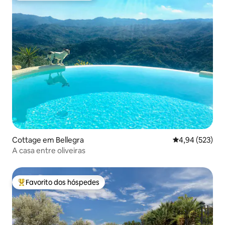
Cottage em Bellegra
Classificação m
4,94 (523)
A casa entre oliveiras
Favorito dos hóspedes
Favoritos dos hóspedes mais apreciados