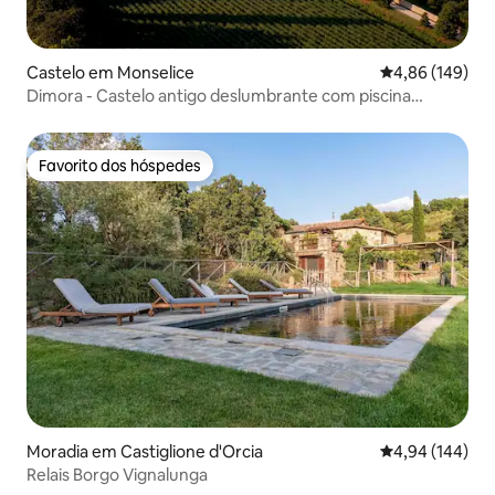
Castelo em Monselice
Classificação m
4,86 (149)
Dimora - Castelo antigo deslumbrante com piscina
aquecida
Favorito dos hóspedes
Favorito dos hóspedes
Moradia em Castiglione d'Orcia
Classificação m
4,94 (144)
Relais Borgo Vignalunga