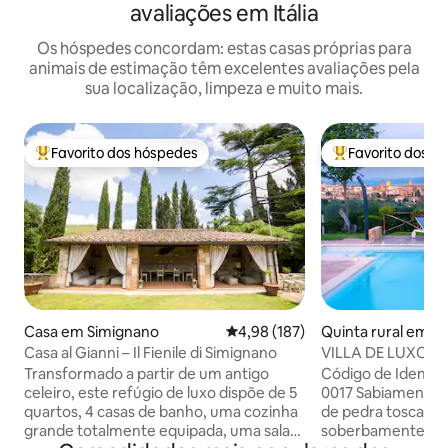
avaliações em Itália
Os hóspedes concordam: estas casas próprias para
animais de estimação têm excelentes avaliações pela
sua localização, limpeza e muito mais.
Favorito dos hóspedes
Favorito dos h
Favoritos dos hóspedes mais apreciados
Favoritos dos hó
Casa em Simignano
Classificação média de 4,98 em 5
4,98 (187)
Quinta rural em M
avino
Casa al Gianni – Il Fienile di Simignano
VILLA DE LUXO C
SALGADA A 35 m
Transformado a partir de um antigo
Código de Identif
celeiro, este refúgio de luxo dispõe de 5
0017 Sabiamente r
quartos, 4 casas de banho, uma cozinha
de pedra toscanas 
grande totalmente equipada, uma sala
soberbamente po