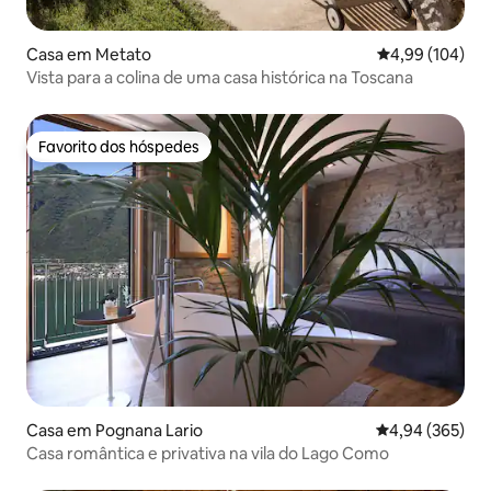
Casa em Metato
Classificação m
4,99 (104)
Vista para a colina de uma casa histórica na Toscana
Favorito dos hóspedes
Favorito dos hóspedes
Casa em Pognana Lario
Classificação m
4,94 (365)
Casa romântica e privativa na vila do Lago Como