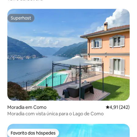
Superhost
Superhost
Moradia em Como
Classificação 
4,91 (242)
Moradia com vista única para o Lago de Como
Favorito dos hóspedes
Favorito dos hóspedes