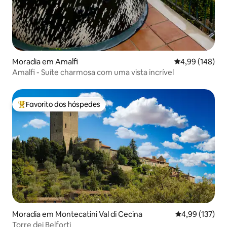
Moradia em Amalfi
Classificação m
4,99 (148)
Amalfi - Suíte charmosa com uma vista incrível
Favorito dos hóspedes
Favoritos dos hóspedes mais apreciados
Moradia em Montecatini Val di Cecina
Classificação 
4,99 (137)
Torre dei Belforti