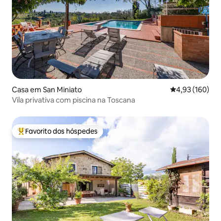
Casa em San Miniato
Classificação 
4,93 (160)
Vila privativa com piscina na Toscana
Favorito dos hóspedes
Favoritos dos hóspedes mais apreciados