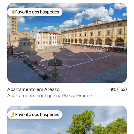
Favorito dos hóspedes
Favoritos dos hóspedes mais apreciados
Apartamento em Arezzo
Classificaç
5 (153)
Apartamento boutique na Piazza Grande
Favorito dos hóspedes
Favoritos dos hóspedes mais apreciados