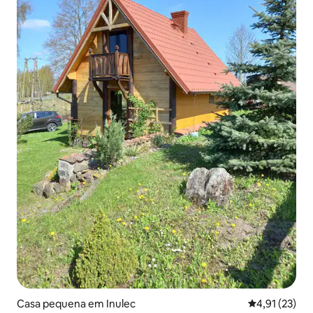
Casa pequena em Inulec
Classificação
4,91 (23)