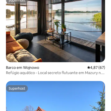
Superhost
Superhost
Barco em Wojnowo
Classificação
4,87 (67)
Refúgio aquático - Local secreto flutuante em Mazury n.º
1
Superhost
Superhost