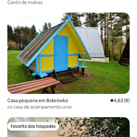
Canto de malvas
Casa pequena em Bobrówko
Classificaçã
4,63 (8)
ov casa de acampamento urso
Favorito dos hóspedes
Favorito dos hóspedes