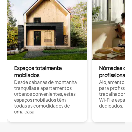
Espaços totalmente
Nómadas digit
mobilados
profissionais 
Desde cabanas de montanha
Alojamentos co
tranquilas a apartamentos
para profissio
urbanos convenientes, estes
trabalhadores
espaços mobilados têm
Wi-Fi e espaço
todas as comodidades de
dedicados.
uma casa.