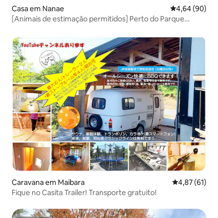
Casa em Nanae
Classificação 
4,64 (90)
[Animais de estimação permitidos] Perto do Parque
Onuma | 1 edifício para alugar | Churrasco, fogueira,
experiência na natureza!
Caravana em Maibara
Classificação
4,87 (61)
Fique no Casita Trailer! Transporte gratuito!