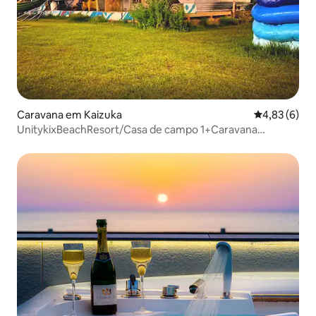
Caravana em Kaizuka
Classificaçã
4,83 (6)
UnitykixBeachResort/Casa de campo 1+Caravana
2/10ppl+4ppl