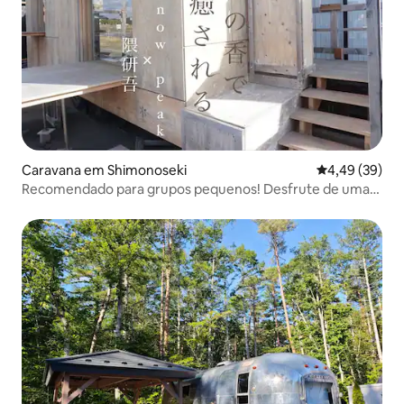
Caravana em Shimonoseki
Classificação 
4,49 (39)
Recomendado para grupos pequenos! Desfrute de uma
estadia fora do comum em uma casa flutuante com
aroma de cedro (Kengo Kuma x snowpeak design)]