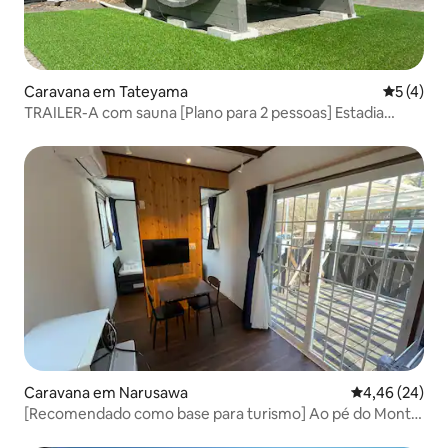
Caravana em Tateyama
Classific
5 (4)
TRAILER-A com sauna [Plano para 2 pessoas] Estadia
económica num resort com sauna e fogueira incluídas
Caravana em Narusawa
Classificação 
4,46 (24)
[Recomendado como base para turismo] Ao pé do Monte
Fuji: FUJISANKA Trailer House para 1 a 2 pessoas com piso