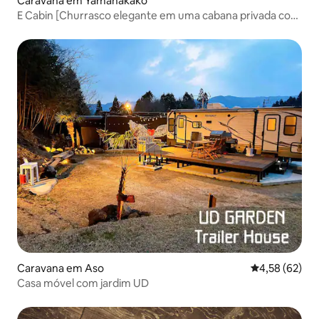
Caravana em Yamanakako
E Cabin [Churrasco elegante em uma cabana privada com
vista para o Monte Fuji de dentro e de fora]
Caravana em Aso
Classificação
4,58 (62)
Casa móvel com jardim UD