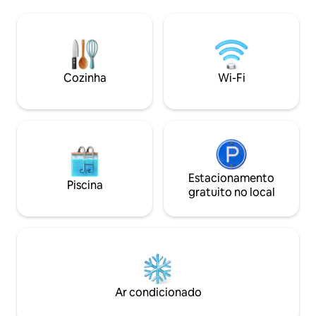
Karuizawa com uma sauna privativa,
canto dos passari
espaço para fogueira e grelhador.
de viagem. O trailer vintage de 1952 é
Reúna-se à volta de uma fogueira à noite
um Spartanet da 
e relaxe tranquilamente na sauna. É um
fabricante de aviõ
pequeno alojamento, semelhante a um
interior foi tota
retiro, onde pode descansar a mente e o
estilo vintage am
Cozinha
Wi-Fi
corpo na natureza. Os animais de
como tema princi
estimação são permitidos e é
harmonia com a fl
recomendada para casais, casais
desfrutar de uma 
casados e pessoas com crianças
Depois de relaxar 
pequenas. Descontos para noites
acabado de fazer 
consecutivas. Pode acomodar até 4
sala de estar ao ar
pessoas. Há 1 cama king, 1 beliche e 1
churrasco com a f
sofá-cama. Totalmente equipado com
Estacionamento
Também pode pra
Piscina
cozinha, chuveiro, sanita e ar
no Lago Motosu, q
gratuito no local
condicionado. O check-in é a partir das
transparente entr
15:00 e o check-out é às 10:00. O
Fuji ◎ Por favor, 
estacionamento é apenas para 1 carro.
comum, que flui lenta
Para evitar animais selvagens,
estabelecimento es
certifique-se de que mantém todo o lixo
do lago, rodeado p
no interior. Por favor, use fato de banho
insetos podem fac
e roupa de sauna quando utilizar a
entrar no interio
Ar condicionado
sauna. Desfrute de um momento
medidas possívei
especial onde pode esquecer a sua vida
sua compreensão e