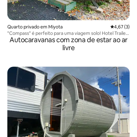
Quarto privado em Miyota
Classificaçã
4,67 (3)
"Compass" é perfeito para uma viagem solo! Hotel Trailer
Autocaravanas com zona de estar ao ar
House onde você pode ficar com seu animal de estimação
livre