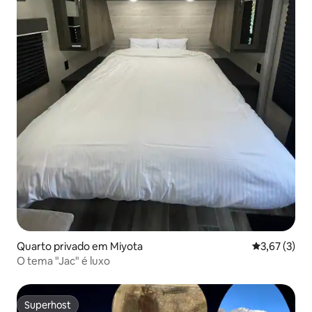
Quarto privado em Miyota
Classificaçã
3,67 (3)
O tema "Jac" é luxo
Superhost
Superhost