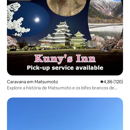
Caravana em Matsumoto
Classificação 
4,86 (120)
Explore a história de Matsumoto e os bifes brancos de
Hakuba