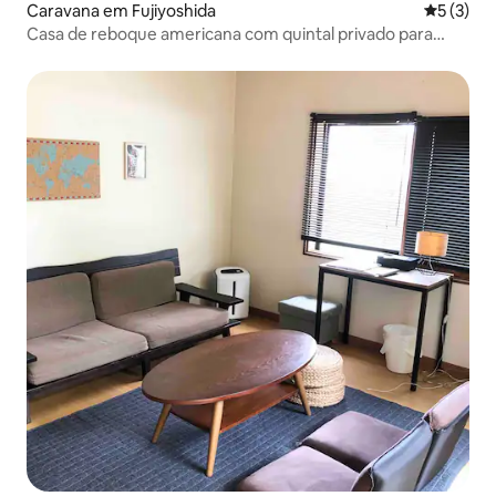
Caravana em Fujiyoshida
Classific
5 (3)
Casa de reboque americana com quintal privado para
cachorros, limitada a um grupo por dia! Churrasco no
deck de madeira ao ar livre