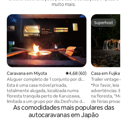
muito mais.
Superhost
Superhost
Caravana em Miyota
Classificação média de 4,68 em 
4,68 (60)
Casa em Fujikawa
Aluguer completo de 1 conjunto por dia,
Trailer vintage e 
limitado – a 10 minutos de Karuizawa |
(limitado a um gru
Esta é uma casa móvel privada,
*Por favor, leia t
Refúgio na floresta para desfrutar de
totalmente alugada, localizada numa
advertências. Bem-vindo à base secreta
sauna, fogueira e churrasco
floresta tranquila perto de Karuizawa,
na floresta, "Motosu Base"
limitada a um grupo por dia.Desfrute de
de férias privado 
As comodidades mais populares das
uma estadia relaxante na floresta,
caravana vintage com sa
rodeado pela natureza. A cerca de 10
barulho, alivie o c
autocaravanas em Japão
minutos de carro da zona de Karuizawa.
floresta e adorme
Desfrute de um momento ao estilo de
estrelado... Quan