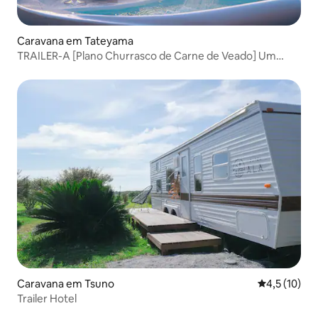
Caravana em Tateyama
TRAILER-A [Plano Churrasco de Carne de Veado] Um
churrasco especial que você só pode desfrutar aqui
Caravana em Tsuno
Classificaçã
4,5 (10)
Trailer Hotel