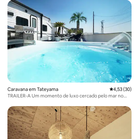
aquecido
Caravana em Tateyama
Classificação
4,53 (30)
TRAILER-A Um momento de luxo cercado pelo mar no
jacuzzi com vista para o mar. 25% de desconto para
estadias consecutivas