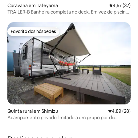
Caravana em Tateyama
Classificação
4,57 (37)
TRAILER-B Banheira completa no deck. Em vez de piscina,
um resort de frente para o mar de primeira classe.
Desconto adicional de 25% para estadias consecutivas
Favorito dos hóspedes
Favorito dos hóspedes
Quinta rural em Shimizu
Classificação 
4,89 (28)
Acampamento privado limitado a um grupo por dia
~confortável casa-trailer americana~