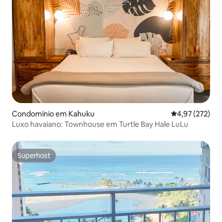
Condomínio em Kahuku
Classificação 
4,97 (272)
Luxo havaiano: Townhouse em Turtle Bay Hale LuLu
Superhost
Superhost