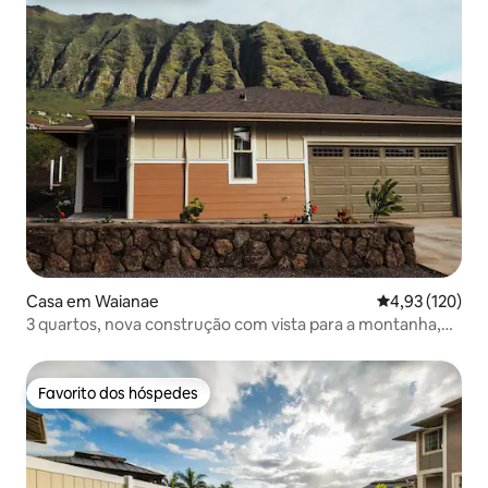
Casa em Waianae
Classificação 
4,93 (120)
3 quartos, nova construção com vista para a montanha,
perto da praia
Favorito dos hóspedes
Favorito dos hóspedes