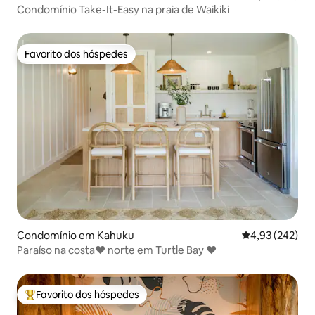
Condomínio Take-It-Easy na praia de Waikiki
Favorito dos hóspedes
Favorito dos hóspedes
Condomínio em Kahuku
Classificação m
4,93 (242)
Paraíso na costa♥ norte em Turtle Bay ♥
Favorito dos hóspedes
Favoritos dos hóspedes mais apreciados