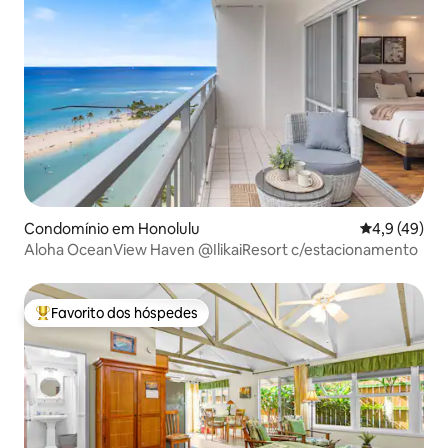
Condomínio em Honolulu
Classificaçã
4,9 (49)
Aloha OceanView Haven @IlikaiResort c/estacionamento
Favorito dos hóspedes
Favoritos dos hóspedes mais apreciados