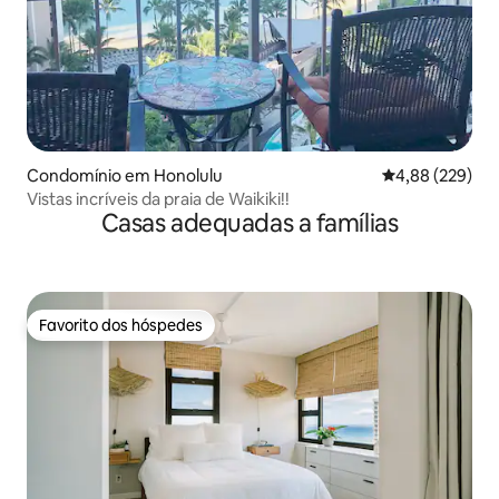
Condomínio em Honolulu
Classificação m
4,88 (229)
Vistas incríveis da praia de Waikiki!!
Casas adequadas a famílias
Favorito dos hóspedes
Favorito dos hóspedes