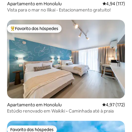
Apartamento em Honolulu
Classificação 
4,94 (117)
Vista para o mar no Ilikai - Estacionamento gratuito!
Favorito dos hóspedes
Favoritos dos hóspedes mais apreciados
Apartamento em Honolulu
Classificação 
4,97 (172)
Estúdio renovado em Waikiki • Caminhada até à praia
Favorito dos hóspedes