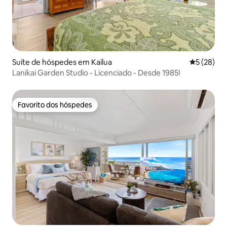
Suíte de hóspedes em Kailua
Classifica
5 (28)
Lanikai Garden Studio - Licenciado - Desde 1985!
Favorito dos hóspedes
Favorito dos hóspedes