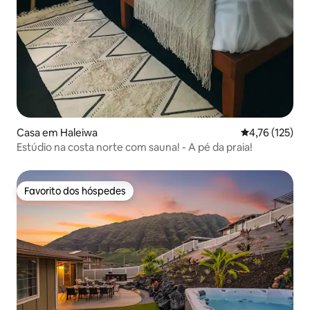
Casa em Haleiwa
Classificação 
4,76 (125)
Estúdio na costa norte com sauna! - A pé da praia!
Favorito dos hóspedes
Favorito dos hóspedes