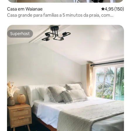
Casa em Waianae
Classificação 
4,95 (150)
Casa grande para famílias a 5 minutos da praia, com
piscina
Superhost
Superhost