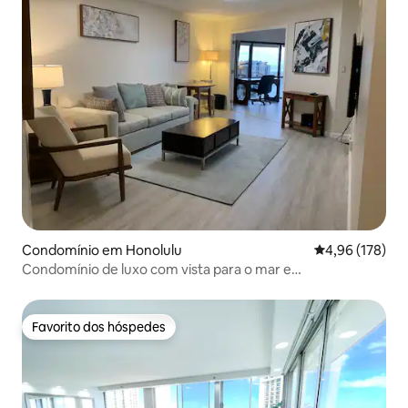
Condomínio em Honolulu
Classificação 
4,96 (178)
Condomínio de luxo com vista para o mar e
estacionamento GRATUITO!
Favorito dos hóspedes
Favorito dos hóspedes