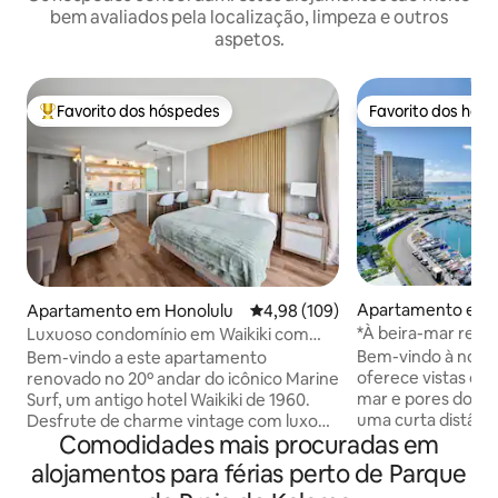
bem avaliados pela localização, limpeza e outros
aspetos.
Favorito dos hóspedes
Favorito dos hós
Favoritos dos hóspedes mais apreciados
Favorito dos hós
Apartamento em 
Apartamento em Honolulu
Classificação média de 4,98 em 5
4,98 (109)
*À beira-mar rem
Luxuoso condomínio em Waikiki com
Ilikai Marina
charme retrô e estacionamento
Bem-vindo à nossa
Bem-vindo a este apartamento
GRATUITO
oferece vistas de
renovado no 20º andar do icônico Marine
mar e pores do sol
Surf, um antigo hotel Waikiki de 1960.
uma curta distânci
Desfrute de charme vintage com luxo
Comodidades mais procuradas em
você está procura
moderno, incluindo uma vista parcial do
diversão em famíl
mar, estacionamento subterrâneo
alojamentos para férias perto de Parque
este é o destino p
GRATUITO, Internet ultrarrápida de 1