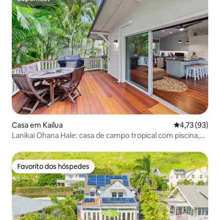
Superhost
Casa em Kailua
Classificação
4,73 (93)
Lanikai Ohana Hale: casa de campo tropical com piscina,
Lanai
Favorito dos hóspedes
Favorito dos hóspedes