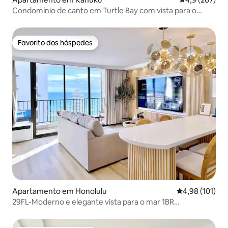
Condomínio de canto em Turtle Bay com vista para o
campo de golfe!
Favorito dos hóspedes
Favorito dos hóspedes
Apartamento em Honolulu
Classificação 
4,98 (101)
29FL-Moderno e elegante vista para o mar 1BR
c/estacionamento gratuito~