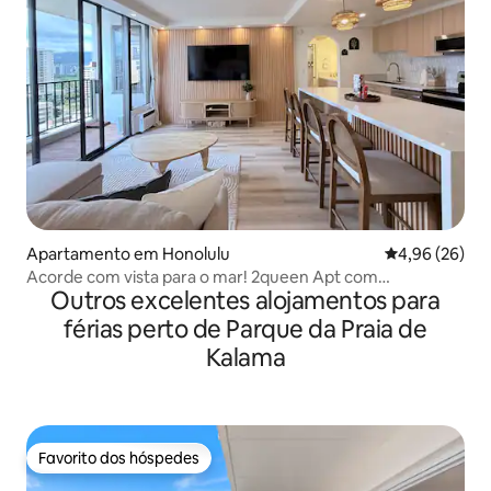
Apartamento em Honolulu
Classificação 
4,96 (26)
Acorde com vista para o mar! 2queen Apt com
Outros excelentes alojamentos para
estacionamento gratuito
férias perto de Parque da Praia de
Kalama
Favorito dos hóspedes
Favorito dos hóspedes