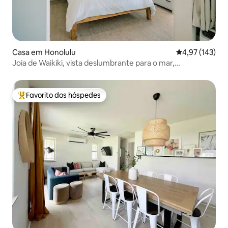
Casa em Honolulu
Classificação 
4,97 (143)
Joia de Waikiki, vista deslumbrante para o mar,
estacionamento incluso
Favorito dos hóspedes
Favoritos dos hóspedes mais apreciados