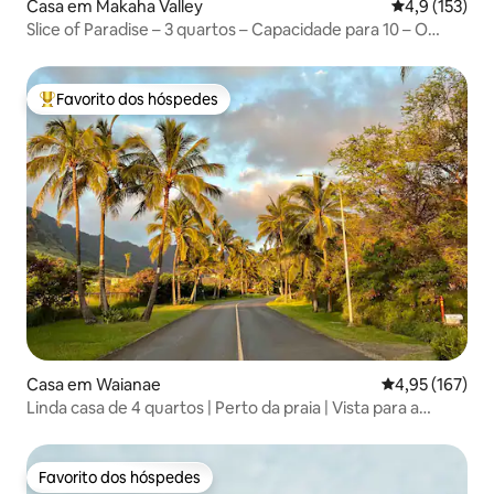
Casa em Makaha Valley
Classificação
4,9 (153)
Slice of Paradise – 3 quartos – Capacidade para 10 – O
mesmo preço para 10 como para 2
Favorito dos hóspedes
Favoritos dos hóspedes mais apreciados
Casa em Waianae
Classificação 
4,95 (167)
Linda casa de 4 quartos | Perto da praia | Vista para a
montanha
Favorito dos hóspedes
Favorito dos hóspedes