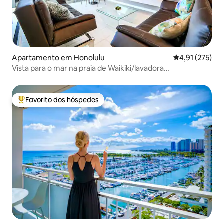
Apartamento em Honolulu
Classificação 
4,91 (275)
Vista para o mar na praia de Waikiki/lavadora
secadora/estacionamento
Favorito dos hóspedes
Favoritos dos hóspedes mais apreciados