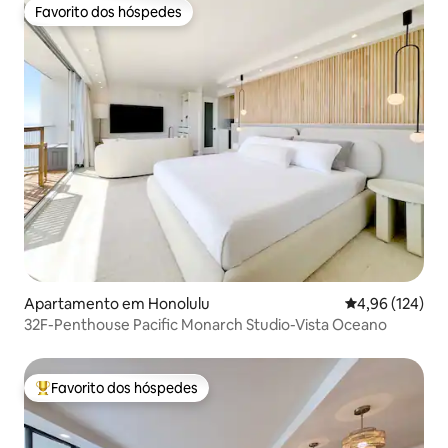
Favorito dos hóspedes
Favorito dos hóspedes
Apartamento em Honolulu
Classificação 
4,96 (124)
32F-Penthouse Pacific Monarch Studio-Vista Oceano
Favorito dos hóspedes
Favoritos dos hóspedes mais apreciados