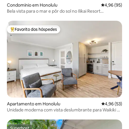
Condomínio em Honolulu
Classificação 
4,96 (95)
Bela vista para o mar e pôr do sol no Ilikai Resort
c/estacionamento
Favorito dos hóspedes
Favoritos dos hóspedes mais apreciados
Apartamento em Honolulu
Classificação
4,96 (53)
Unidade moderna com vista deslumbrante para Waikiki c/
Lanai
Superhost