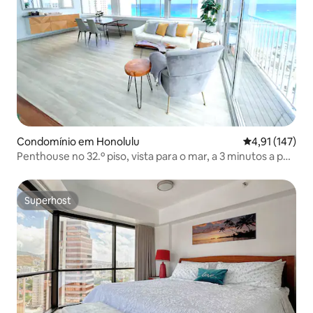
Condomínio em Honolulu
Classificação 
4,91 (147)
Penthouse no 32.º piso, vista para o mar, a 3 minutos a pé
da praia
Superhost
Superhost