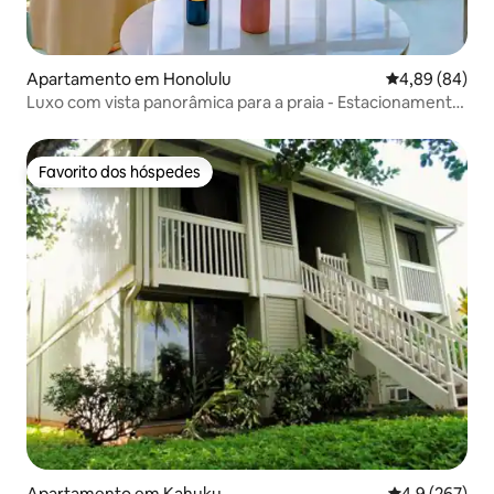
Apartamento em Honolulu
Classificação 
4,89 (84)
Luxo com vista panorâmica para a praia - Estacionamento
gratuito!
Favorito dos hóspedes
Favorito dos hóspedes
Apartamento em Kahuku
Classificação
4,9 (267)