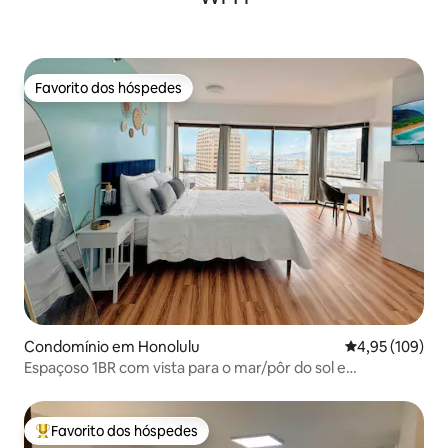
Favorito dos hóspedes
Favorito dos hóspedes
Condomínio em Honolulu
Classificação 
4,95 (109)
Espaçoso 1BR com vista para o mar/pôr do sol e
estacionamento
Favorito dos hóspedes
Favoritos dos hóspedes mais apreciados