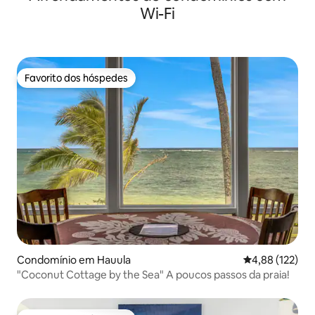
Wi-Fi
Favorito dos hóspedes
Favorito dos hóspedes
Condomínio em Hauula
Classificação 
4,88 (122)
"Coconut Cottage by the Sea" A poucos passos da praia!