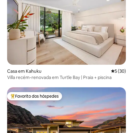
Casa em Kahuku
Classifica
5 (30)
Villa recém-renovada em Turtle Bay | Praia + piscina
Favorito dos hóspedes
Favoritos dos hóspedes mais apreciados