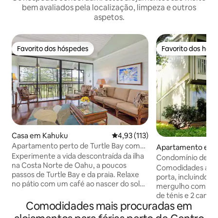
bem avaliados pela localização, limpeza e outros
aspetos.
Favorito dos hóspedes
Favorito dos hós
Favorito dos hóspedes
Favorito dos hós
Casa em Kahuku
Classificação média de 4,93 em 
4,93 (113)
Apartamento perto de Turtle Bay com
Apartamento em 
piscina, praia e churrasqueira
Experimente a vida descontraída da ilha
Condomínio de ca
na Costa Norte de Oahu, a poucos
vista para o campo
Comodidades ao es
passos de Turtle Bay e da praia. Relaxe
porta, incluindo ac
no pátio com um café ao nascer do sol
mergulho com snor
ou descontraia após as sessões de surf. -
de ténis e 2 campo
N.º de hóspedes: 4 | 1 quarto + loft | 3
Comodidades mais procuradas em
mundial. Lado leste de Kuilima Estates,
camas | 2 casas de banho - Piscina aberta
no Fazio 17, com b