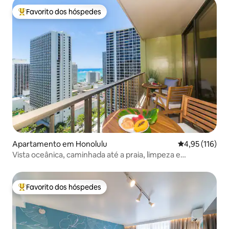
Favorito dos hóspedes
Favoritos dos hóspedes mais apreciados
Apartamento em Honolulu
Classificação 
4,95 (116)
Vista oceânica, caminhada até a praia, limpeza e
estacionamento grátis, cozinha
Favorito dos hóspedes
Favoritos dos hóspedes mais apreciados