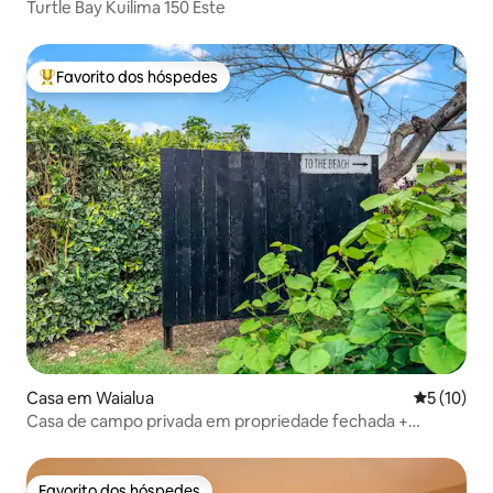
Turtle Bay Kuilima 150 Este
Favorito dos hóspedes
Favoritos dos hóspedes mais apreciados
Casa em Waialua
Classifica
5 (10)
Casa de campo privada em propriedade fechada +
caminhada até à praia
Favorito dos hóspedes