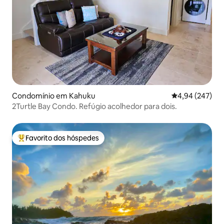
Condomínio em Kahuku
Classificação m
4,94 (247)
2Turtle Bay Condo. Refúgio acolhedor para dois.
Favorito dos hóspedes
Favoritos dos hóspedes mais apreciados