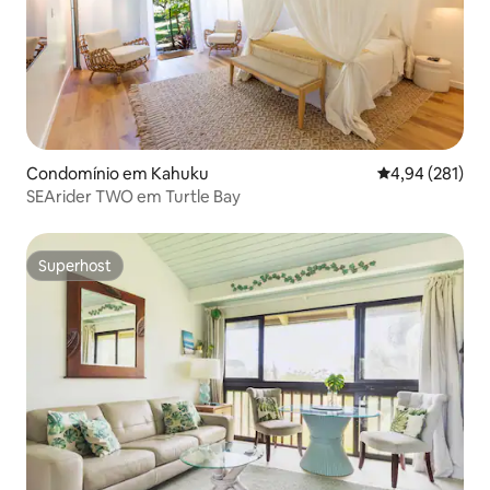
Condomínio em Kahuku
Classificação 
4,94 (281)
SEArider TWO em Turtle Bay
Superhost
Superhost