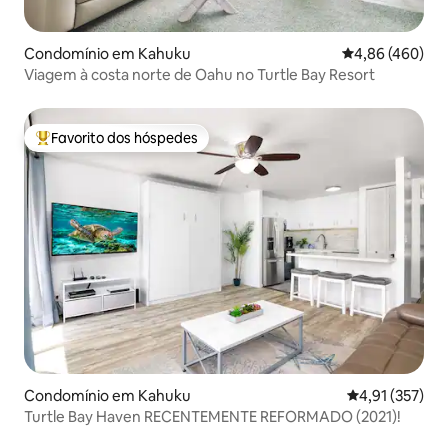
Condomínio em Kahuku
Classificação m
4,86 (460)
Viagem à costa norte de Oahu no Turtle Bay Resort
Favorito dos hóspedes
Favoritos dos hóspedes mais apreciados
Condomínio em Kahuku
Classificação 
4,91 (357)
Turtle Bay Haven RECENTEMENTE REFORMADO (2021)!