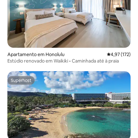
Apartamento em Honolulu
Classificação 
4,97 (172)
Estúdio renovado em Waikiki • Caminhada até à praia
Superhost
Superhost