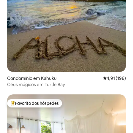
Condomínio em Kahuku
Classificação 
4,91 (196)
Céus mágicos em Turtle Bay
Favorito dos hóspedes
Favoritos dos hóspedes mais apreciados