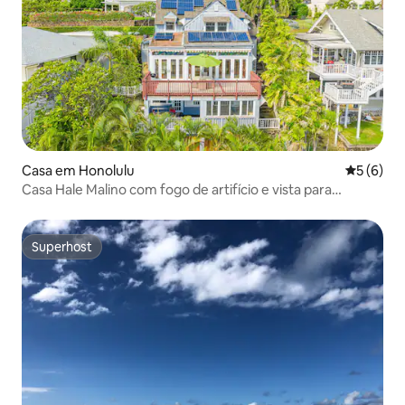
Casa em Honolulu
Classific
5 (6)
Casa Hale Malino com fogo de artifício e vista para
Diamond Head
Superhost
Superhost