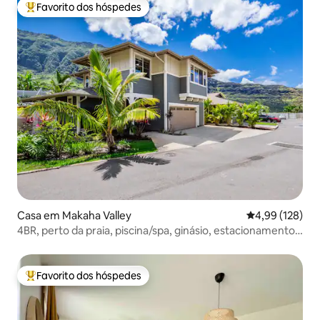
Favorito dos hóspedes
Favoritos dos hóspedes mais apreciados
Casa em Makaha Valley
Classificação 
4,99 (128)
4BR, perto da praia, piscina/spa, ginásio, estacionamento
gratuito, churrasco
Favorito dos hóspedes
Favoritos dos hóspedes mais apreciados