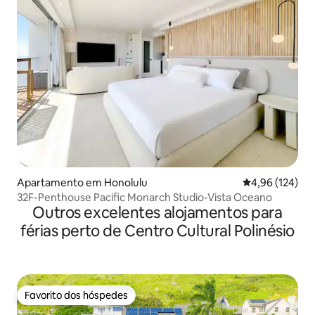
Apartamento em Honolulu
Classificação 
4,96 (124)
32F-Penthouse Pacific Monarch Studio-Vista Oceano
Outros excelentes alojamentos para
férias perto de Centro Cultural Polinésio
Favorito dos hóspedes
Favorito dos hóspedes