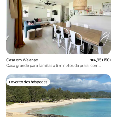
Casa em Waianae
Classificação 
4,95 (150)
Casa grande para famílias a 5 minutos da praia, com
piscina
Favorito dos hóspedes
Favorito dos hóspedes