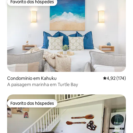
Favorito dos hóspedes
Favorito dos hóspedes
Condomínio em Kahuku
Classificação 
4,92 (174)
A paisagem marinha em Turtle Bay
Favorito dos hóspedes
Favorito dos hóspedes