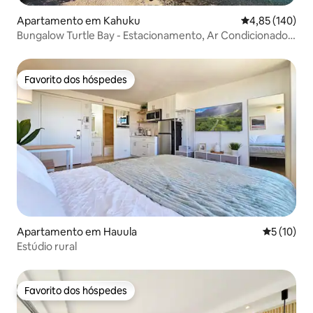
Apartamento em Kahuku
Classificação 
4,85 (140)
Bungalow Turtle Bay - Estacionamento, Ar Condicionado e
Caminhada até à Praia
Favorito dos hóspedes
Favorito dos hóspedes
Apartamento em Hauula
Classifica
5 (10)
Estúdio rural
Favorito dos hóspedes
Favorito dos hóspedes