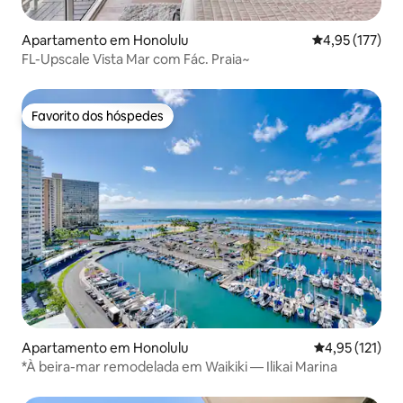
Apartamento em Honolulu
Classificação 
4,95 (177)
FL-Upscale Vista Mar com Fác. Praia~
Favorito dos hóspedes
Favorito dos hóspedes
Apartamento em Honolulu
Classificação 
4,95 (121)
*À beira-mar remodelada em Waikiki — Ilikai Marina