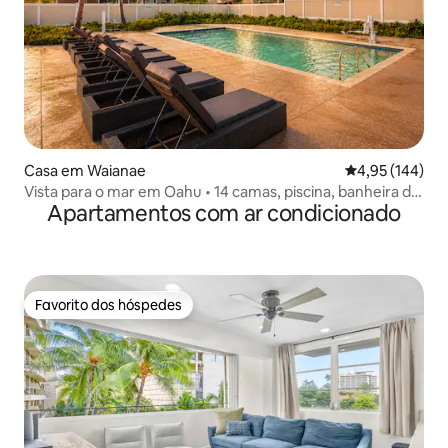
Casa em Waianae
Classificação 
4,95 (144)
Vista para o mar em Oahu • 14 camas, piscina, banheira de
Apartamentos com ar condicionado
hidromassagem, praia!
Favorito dos hóspedes
Favorito dos hóspedes