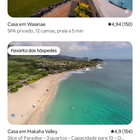
Casa em Waianae
Classificação 
4,94 (150)
SPA privado, 12 camas, praia a 5 min
Favorito dos hóspedes
Favorito dos hóspedes
Casa em Makaha Valley
Classificação
4,9 (154)
Slice of Paradise – 3 quartos – Capacidade para 10 – O