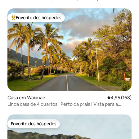
mesmo preço para 10 como para 2
Favorito dos hóspedes
Favoritos dos hóspedes mais apreciados
Casa em Waianae
Classificação 
4,95 (168)
Linda casa de 4 quartos | Perto da praia | Vista para a
montanha
Favorito dos hóspedes
Favorito dos hóspedes