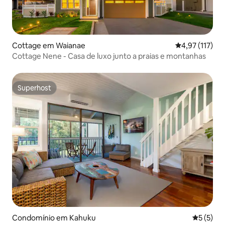
Cottage em Waianae
Classificação 
4,97 (117)
Cottage Nene - Casa de luxo junto a praias e montanhas
Superhost
Superhost
Condomínio em Kahuku
Classific
5 (5)