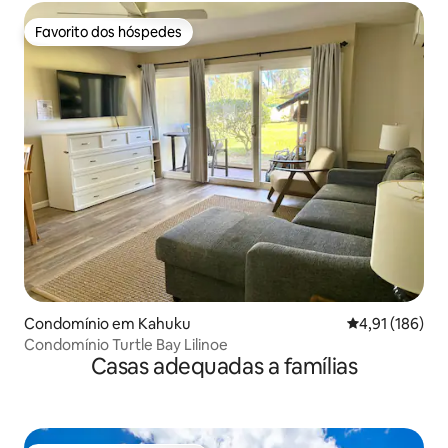
Favorito dos hóspedes
Favorito dos hóspedes
Condomínio em Kahuku
Classificação 
4,91 (186)
Condomínio Turtle Bay Lilinoe
Casas adequadas a famílias