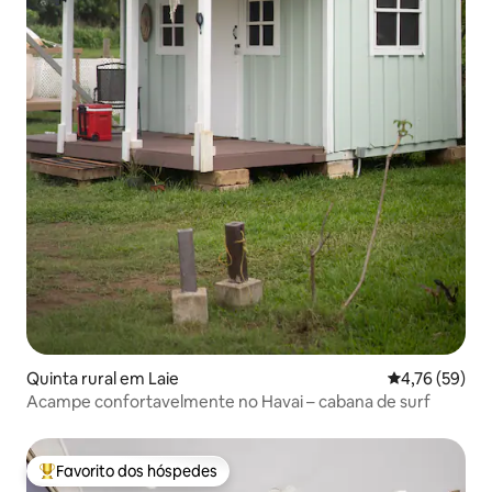
Quinta rural em Laie
Classificação
4,76 (59)
Acampe confortavelmente no Havai – cabana de surf
Favorito dos hóspedes
Favoritos dos hóspedes mais apreciados