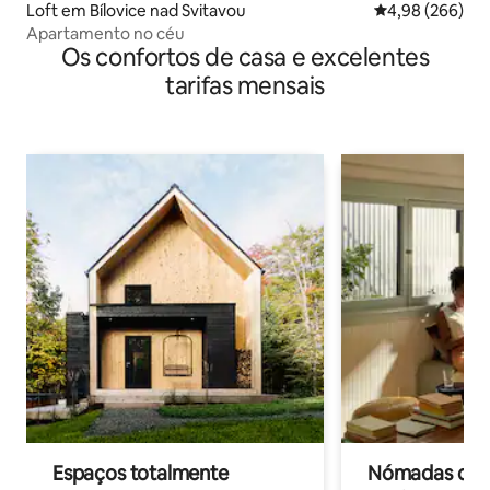
Loft em Bílovice nad Svitavou
Classificação m
4,98 (266)
Apartamento no céu
Os confortos de casa e excelentes
tarifas mensais
Espaços totalmente
Nómadas digit