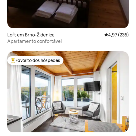
Loft em Brno-Židenice
Classificação m
4,97 (236)
Apartamento confortável
Favorito dos hóspedes
Favoritos dos hóspedes mais apreciados