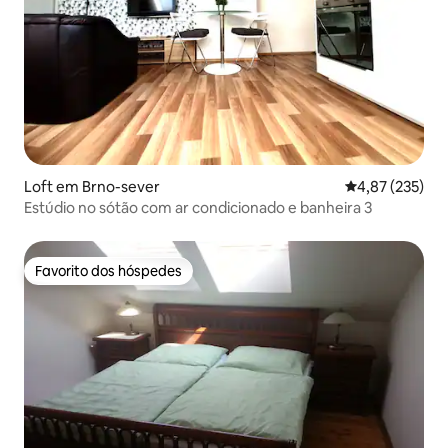
Loft em Brno-sever
Classificação 
4,87 (235)
Estúdio no sótão com ar condicionado e banheira 3
Favorito dos hóspedes
Favorito dos hóspedes