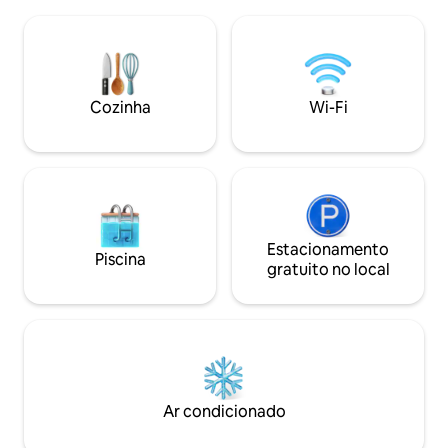
está pronta a ser u
tranquilo. No exterior, o pátio espaçoso
comodidade, utili
proporciona um ambiente convidativo
check-in e check
para o café da manhã ou para uma noite
contacto.
relaxante sob uma iluminação ambiente
suave. A propriedade também é
adequada para podcasts e gravações de
Cozinha
Wi-Fi
vídeo em pequena escala,
proporcionando um cenário tranquilo e
visualmente agradável.
Estacionamento
Piscina
gratuito no local
Ar condicionado