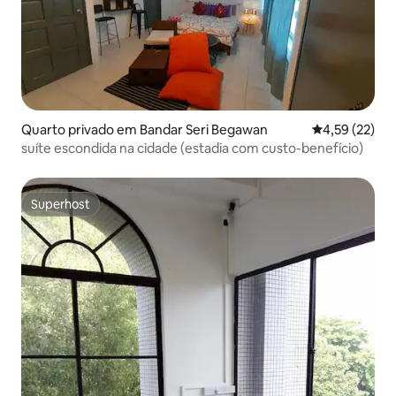
Quarto privado em Bandar Seri Begawan
Classificação
4,59 (22)
suíte escondida na cidade (estadia com custo-benefício)
Superhost
Superhost