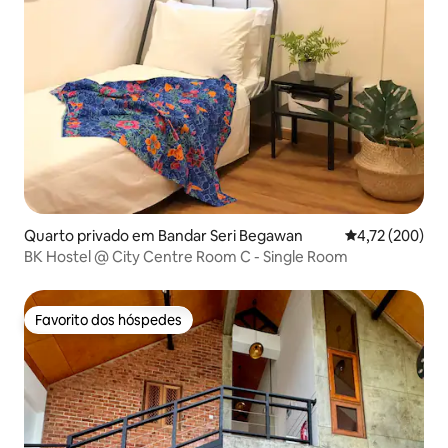
Quarto privado em Bandar Seri Begawan
Classificação 
4,72 (200)
BK Hostel @ City Centre Room C - Single Room
Favorito dos hóspedes
Favorito dos hóspedes