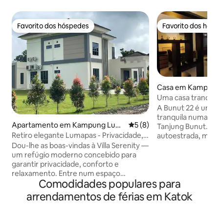
Favorito dos hóspedes
Favorito dos hós
Favorito dos hóspedes
Favorito dos hós
Casa em Kampung
nut
Uma casa tranqui
A Bunut 22 é uma 
tranquila numa áre
Apartamento em Kampung Lum
Classificação média de 5 em
5 (8)
Tanjung Bunut. Fic
apas
Retiro elegante Lumapas - Privacidade,
autoestrada, mas
estilo e conforto
perto o suficient
Dou-lhe as boas-vindas à Villa Serenity —
restaurantes, café
um refúgio moderno concebido para
Também não fica 
garantir privacidade, conforto e
Parque Jerudong, 
relaxamento. Entre num espaço
Comodidades populares para
de carro! A casa pode acomodar
cuidadosamente concebido, com
confortavelmente
interiores acolhedores e um ambiente
arrendamentos de férias em Katok
seus interiores 1
tranquilo, perfeito para descontrair ou
equipados e como
simplesmente desfrutar de um retiro