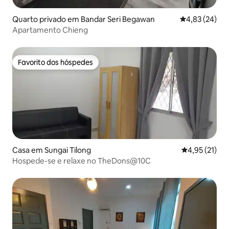
Quarto privado em Bandar Seri Begawan
Classificação
4,83 (24)
Apartamento Chieng
Favorito dos hóspedes
Favorito dos hóspedes
Casa em Sungai Tilong
Classificação
4,95 (21)
Hospede-se e relaxe no TheDons@10C