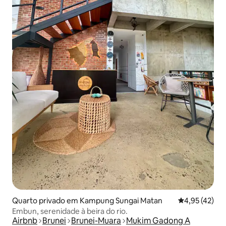
Quarto privado em Kampung Sungai Matan
Classificação
4,95 (42)
Embun, serenidade à beira do rio.
Airbnb
Brunei
Brunei-Muara
Mukim Gadong A