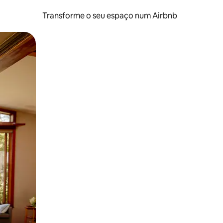
Transforme o seu espaço num Airbnb
tos de toque ou deslize.