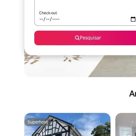
Check-out
Pesquisar
A
Superhost
Superhost