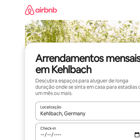
Saltar
para
o
conteúdo
Arrendamentos mensai
em Kehlbach
Descubra espaços para aluguer de longa
duração onde se sinta em casa para estadias 
um mês ou mais.
Localização
Quando os resultados estiverem disponíveis, nav
Check-in