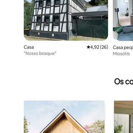
Casa
Classificação média de
4,92 (26)
Casa peq
"Nosso bosque"
Miosótis
Os co