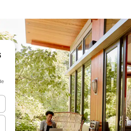
s
de
egue com as teclas de seta para cima e para baixo ou explore com ges