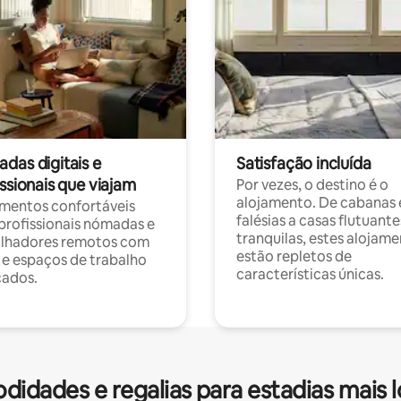
das digitais e
Satisfação incluída
ssionais que viajam
Por vezes, o destino é o
alojamento. De cabanas
mentos confortáveis
falésias a casas flutuante
profissionais nómadas e
tranquilas, estes alojam
alhadores remotos com
estão repletos de
 e espaços de trabalho
características únicas.
cados.
idades e regalias para estadias mais 