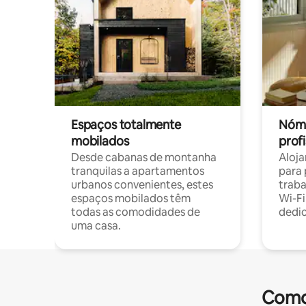
Espaços totalmente
Nóma
mobilados
profi
Desde cabanas de montanha
Aloja
tranquilas a apartamentos
para 
urbanos convenientes, estes
trab
espaços mobilados têm
Wi-Fi
todas as comodidades de
dedi
uma casa.
Comod