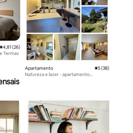
Classificação média de 4,81 em 5 estrelas, 26avaliações
4,81 (26)
3avaliações
 e Termas
Apartamento
Classificação médi
5 (38)
Natureza e lazer - apartamento
ensais
moderno perto de Loreley