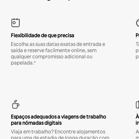
Flexibilidade de que precisa
P
Escolha as suas datas exatas de entrada e
T
saída e reserve facilmente online, sem
p
qualquer compromisso adicional ou
p
papelada.*
Espaços adequados a viagens de trabalho
À
para nómadas digitais
i
Viaja em trabalho? Encontre alojamentos
A
para uma de estadia de longa duração com
m