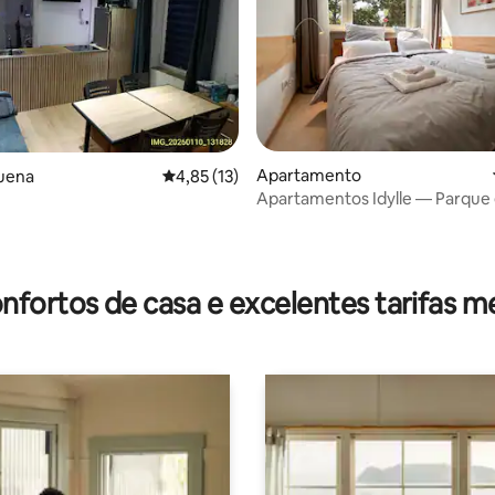
 4,92 em 5 estrelas, 26avaliações
Apartamento
uena
Classificação média de 4,85 em 5 estrelas, 1
4,85 (13)
Apartamentos Idylle — Parque
nfortos de casa e excelentes tarifas m