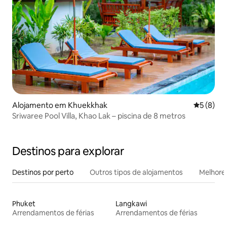
Alojamento em Khuekkhak
Classific
5 (8)
Sriwaree Pool Villa, Khao Lak – piscina de 8 metros
Destinos para explorar
Destinos por perto
Outros tipos de alojamentos
Melhores
Phuket
Langkawi
Arrendamentos de férias
Arrendamentos de férias