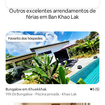
Outros excelentes arrendamentos de
férias em Ban Khao Lak
Favorito dos hóspedes
Favorito dos hóspedes
Bungalow em Khuekkhak
Classific
5 (5)
YIN Dii Bungalow - Piscina privada - Khao Lak