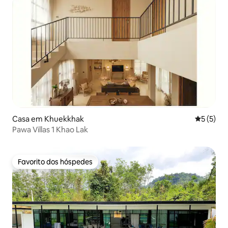
Casa em Khuekkhak
Classific
5 (5)
Pawa Villas 1 Khao Lak
Favorito dos hóspedes
Favorito dos hóspedes