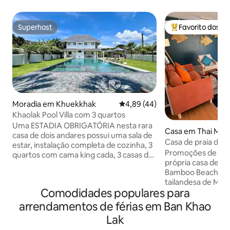
Superhost
Favorito dos h
Superhost
Favoritos dos hó
Moradia em Khuekkhak
Classificação média de 4,89 em 
4,89 (44)
Khaolak Pool Villa com 3 quartos
Uma ESTADIA OBRIGATÓRIA nesta rara
Casa em Thai Mu
casa de dois andares possui uma sala de
Casa de praia de
estar, instalação completa de cozinha, 3
(2 quartos)
Promoções de épo
quartos com cama king cada, 3 casas de
própria casa de pra
banho com chuveiro; 1 casa de banho
Bamboo Beach House... 
privativa mais lavandaria com máquina
tailandesa de Mu
de lavar/secar roupa no primeiro andar.
Comodidades populares para
35 minutos do Aer
Desfrute de um retiro espaçoso com
metros quadrados,
uma piscina de natação de 16 m/5 m de
arrendamentos de férias em Ban Khao
king e 2 camas ind
largura/1,5 m de profundidade/ginásio
Lak
da Praia Thai Muea
com 10 espreguiçadeiras, perfeito para