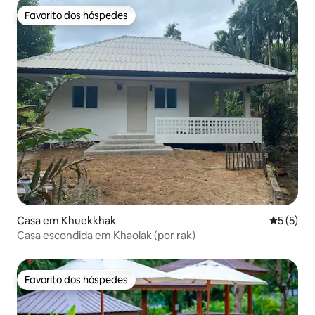
Favorito dos hóspedes
Favorito dos hóspedes
Casa em Khuekkhak
Classific
5 (5)
Casa escondida em Khaolak (por rak)
Favorito dos hóspedes
Favorito dos hóspedes