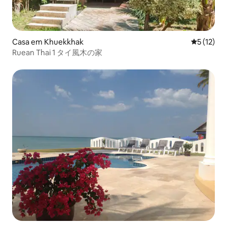
Casa em Khuekkhak
Classifica
5 (12)
Ruean Thai 1 タイ風木の家