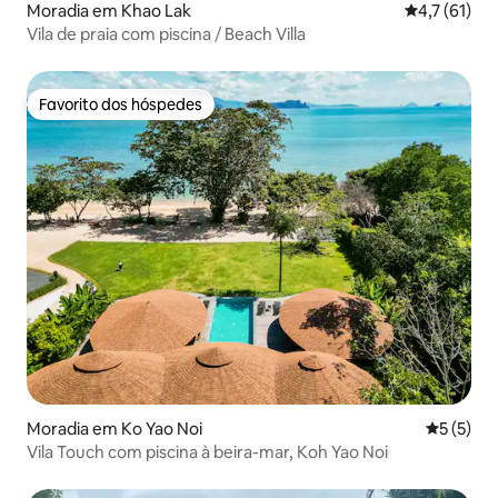
Moradia em Khao Lak
Classificaçã
4,7 (61)
Vila de praia com piscina / Beach Villa
Favorito dos hóspedes
Favorito dos hóspedes
Moradia em Ko Yao Noi
Classific
5 (5)
Vila Touch com piscina à beira-mar, Koh Yao Noi