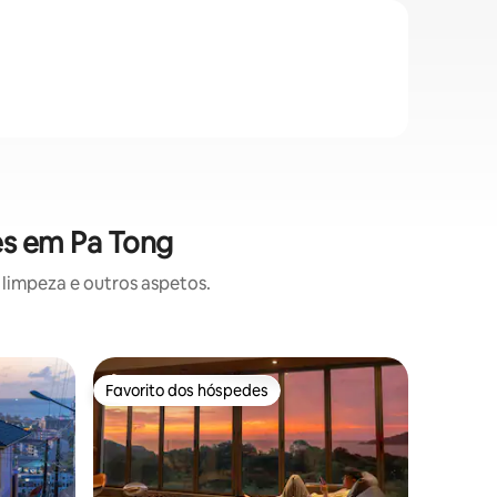
es em Pa Tong
limpeza e outros aspetos.
Moradia 
Favorito dos hóspedes
Favorit
Favorito dos hóspedes
Favorit
Moradia 
alto
A villa e
Beach, u
2024. O grande espaço de 402 metros
quadrado