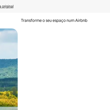
 original
Transforme o seu espaço num Airbnb
tos de toque ou deslize.