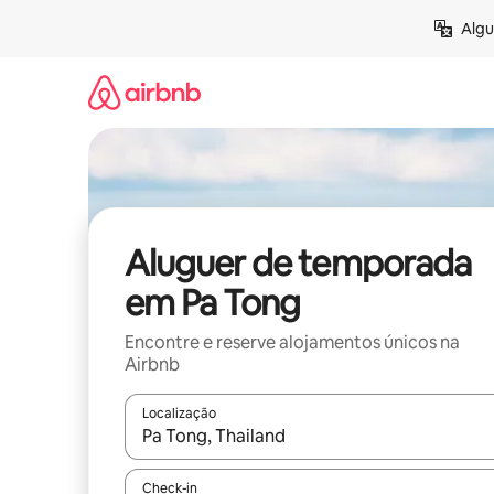
Saltar
Algu
para
o
conteúdo
Aluguer de temporada
em Pa Tong
Encontre e reserve alojamentos únicos na
Airbnb
Localização
Quando os resultados estiverem disponíveis, nav
Check-in