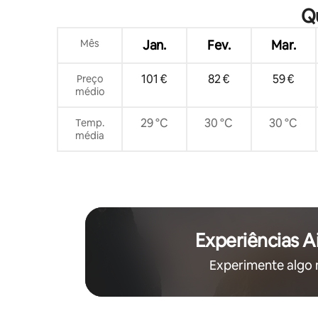
de 12 m com vista para o mar, ginásio,
Qu
perto da praia de Patong, pequeno-
almoço gratuito, limpeza diária
Mês
Jan.
Fev.
Mar.
101 €
82 €
59 €
Preço
médio
29 °C
30 °C
30 °C
Temp.
média
Experiências A
Experimente algo