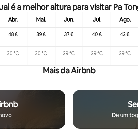
minutos da praia | Serviço de c
al é a melhor altura para visitar Pa To
privado | Recomendado pelos 
Abr.
Mai.
Jun.
Jul.
Ago.
48 €
39 €
37 €
40 €
42 €
30 °C
30 °C
29 °C
29 °C
29 °C
Mais da Airbnb
irbnb
Se
 novo
Dê um toqu