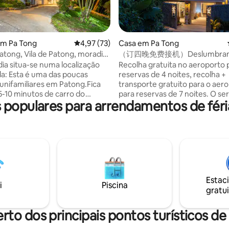
 4,96 em 5 estrelas, 75avaliações
em Pa Tong
Classificação média de 4,97 em 5 estrelas, 7
4,97 (73)
Casa em Pa Tong
Patong, Vila de Patong, moradia
（订四晚免费接机）Deslumbrante 
ente
4 quartos com vista para o mar 
dia situa-se numa localização
Recolha gratuita no aeroporto 
em Patong
 poucas
reservas de 4 noites, recolha +
unifamiliares em Patong.Fica
transporte gratuito para o aer
5-10 minutos de carro do
para reservas de 7 noites. O se
populares para arrendamentos de féri
 Patong Beach, da Bangla Bar
pequeno-almoço está disponíve
os centros comerciais, de Karon
moradia e pode ser reservado
 Beach. Transportes
antecedência a um custo separ
tes, adequados para explorar
moradia está localizada no distr
 e a vitalidade de
Patong, de frente para a praia 
pois de desfrutar da vida
A 5 minutos a pé de 7-11, restau
m Patong, pode desfrutar de
5 minutos de moto ou carro du
oal privado e tranquilo. 2.
Jungceylon Mall, a 8 minutos da
Estac
ente renovado, moderno e
Patong ou da rua Bangla Bar. A
i
Piscina
gratui
truída e
tem um total de três pisos, cer
em 2024. Tem três quartos e
metros quadrados no total, tod
modar 6 hóspedes. Com uma
móveis importados de Itália, qu
rto dos principais pontos turísticos d
ra, pode acomodar 7
quartos (todas as camas são kin