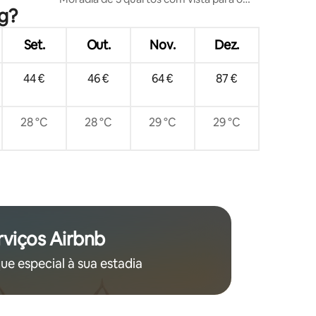
hef
ng?
mar em Patong com piscina privada
hóspedes
Set.
Out.
Nov.
Dez.
44 €
46 €
64 €
87 €
28 °C
28 °C
29 °C
29 °C
rviços Airbnb
e especial à sua estadia