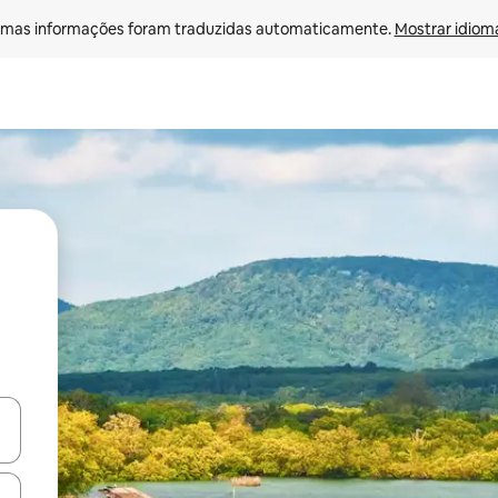
mas informações foram traduzidas automaticamente. 
Mostrar idioma
egue com as teclas de seta para cima e para baixo ou explore com ges