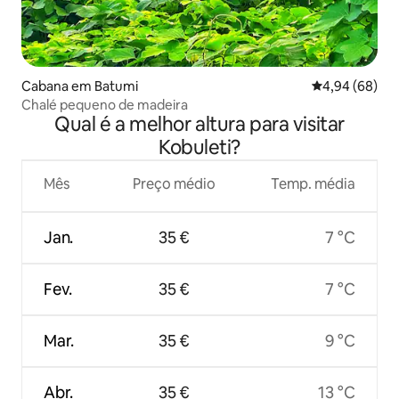
Cabana em Batumi
Classificação 
4,94 (68)
Chalé pequeno de madeira
Qual é a melhor altura para visitar
Kobuleti?
Mês
Preço médio
Temp. média
Jan.
35 €
7 °C
Fev.
35 €
7 °C
Mar.
35 €
9 °C
Abr.
35 €
13 °C