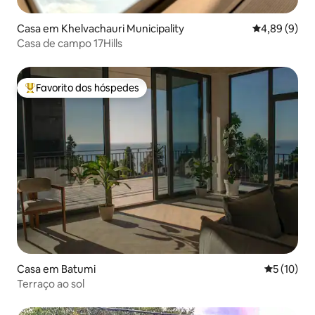
Casa em Khelvachauri Municipality
Classificaçã
4,89 (9)
Casa de campo 17Hills
Favorito dos hóspedes
Favoritos dos hóspedes mais apreciados
Casa em Batumi
Classifica
5 (10)
Terraço ao sol