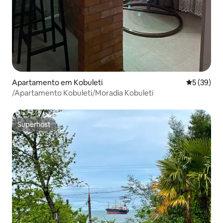
Apartamento em Kobuleti
Classifica
5 (39)
/Apartamento Kobuleti/Moradia Kobuleti
Superhost
Superhost