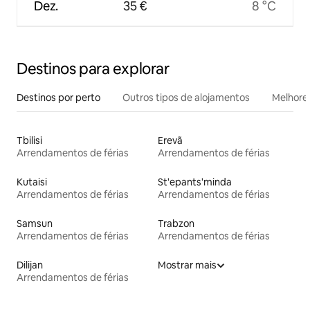
Dez.
35 €
8 °C
Destinos para explorar
Destinos por perto
Outros tipos de alojamentos
Melhores
Tbilisi
Erevã
Arrendamentos de férias
Arrendamentos de férias
Kutaisi
St'epants'minda
Arrendamentos de férias
Arrendamentos de férias
Samsun
Trabzon
Arrendamentos de férias
Arrendamentos de férias
Dilijan
Mostrar mais
Arrendamentos de férias