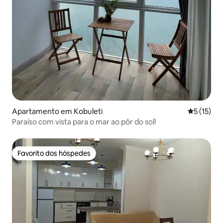
Apartamento em Kobuleti
Classifica
5 (15)
Paraíso com vista para o mar ao pôr do sol!
Favorito dos hóspedes
Favorito dos hóspedes