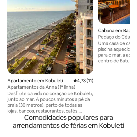
Cabana em Batum
Pedaço do Céu (B
Uma casa de cam
piscina aquecida e
para o mar, a apen
centro de Batumi.
quem procura priv
e romance, perfeito
Terá uma vista hi
Apartamento em Kobuleti
Classificação média de 4,73 em
4,73 (11)
acolhedora e design
Apartamentos da Anna (1ª linha)
aquecida privada s
Desfrute da vida no coração de Kobuleti,
está cheio de tran
junto ao mar. A poucos minutos a pé da
Importante: Para 
praia (30 metros), perto de todas as
campo, tem de ca
lojas, bancos, restaurantes, cafés,
metros a subir. A
Comodidades populares para
entretenimento, mercado, praça com
totalmente este 
fontes, etc. Por um lado, é o centro, por
arrendamentos de férias em Kobuleti
outro lado há um belo passeio e a praia.
Espaço perfeito para famílias com