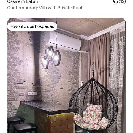
Casa em Batumi
Classifica
5 (12)
Contemporary Villa with Private Pool
Favorito dos hóspedes
Favorito dos hóspedes