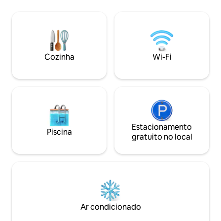
crianças e para relaxar com companhia.
O apartamento tem 2 quartos e uma
sala de estar com cozinha, um sofá
dobrável na sala de estar. O
apartamento tem 2 varandas: pequenas
e grandes com uma área de estar e com
Cozinha
Wi-Fi
belas vistas para o mar e as montanhas.
Estacionamento
Piscina
gratuito no local
Ar condicionado