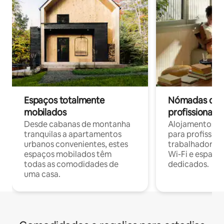
Espaços totalmente
Nómadas digit
mobilados
profissionais 
Desde cabanas de montanha
Alojamentos co
tranquilas a apartamentos
para profissio
urbanos convenientes, estes
trabalhadores
espaços mobilados têm
Wi-Fi e espaço
todas as comodidades de
dedicados.
uma casa.