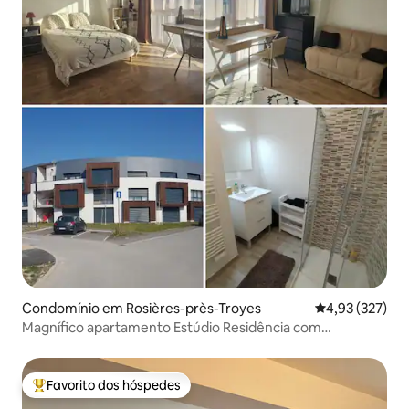
Condomínio em Rosières-près-Troyes
Classificação 
4,93 (327)
Magnífico apartamento Estúdio Residência com
estacionamento
Favorito dos hóspedes
Favoritos dos hóspedes mais apreciados