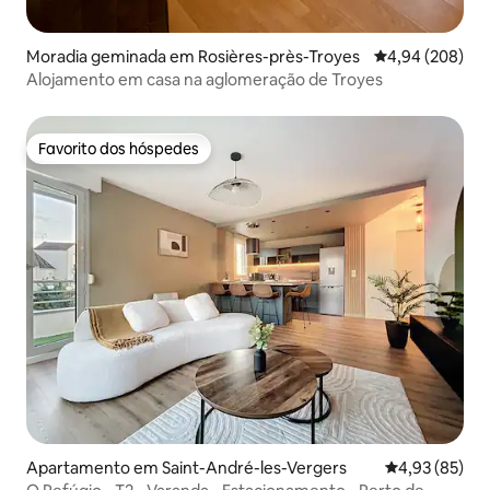
Moradia geminada em Rosières-près-Troyes
Classificação m
4,94 (208)
Alojamento em casa na aglomeração de Troyes
Favorito dos hóspedes
Favorito dos hóspedes
Apartamento em Saint-André-les-Vergers
Classificação
4,93 (85)