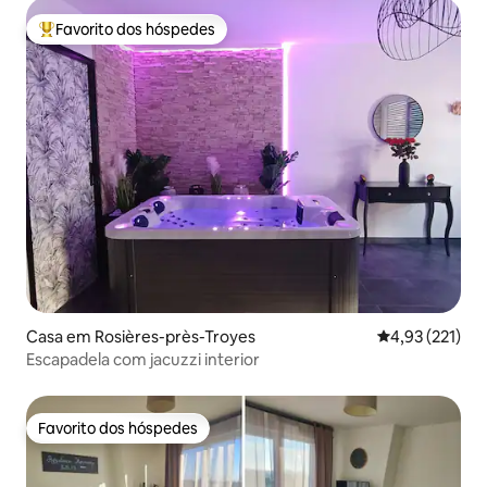
Favorito dos hóspedes
Favoritos dos hóspedes mais apreciados
Casa em Rosières-près-Troyes
Classificação 
4,93 (221)
Escapadela com jacuzzi interior
Favorito dos hóspedes
Favorito dos hóspedes