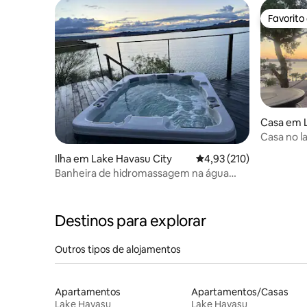
Favorito
Favorito
Casa em L
Casa no l
Ilha em Lake Havasu City
Classificação média de 
4,93 (210)
Banheira de hidromassagem na água
Cama king Degraus privativos para a
água
Destinos para explorar
Outros tipos de alojamentos
Apartamentos
Apartamentos/Casas
Lake Havasu
Lake Havasu