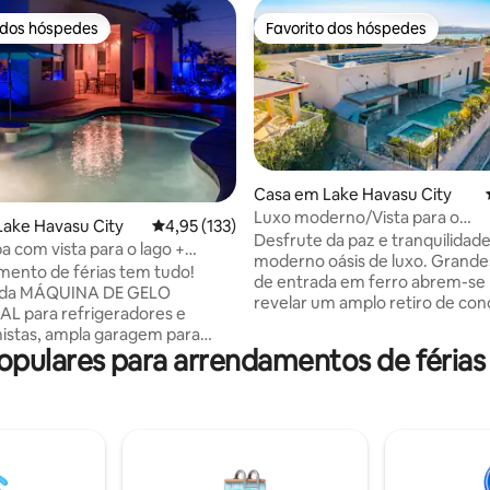
 dos hóspedes
Favorito dos hóspedes
 dos hóspedes
Favorito dos hóspedes
Casa em Lake Havasu City
Luxo moderno/Vista para o
e 4,9 em 5 estrelas, 52avaliações
ake Havasu City
Classificação média de 4,95 em 5 estrelas, 13
4,95 (133)
lago/Piscina/Garagem para bar
Desfrute da paz e tranquilidad
a com vista para o lago +
veículos recreativos
moderno oásis de luxo. Grande
ara barco + Máquina de gelo
amento de férias tem tudo!
de entrada em ferro abrem-se
 da MÁQUINA DE GELO
revelar um amplo retiro de con
L para refrigeradores e
aberto, adequado para famílias
istas, ampla garagem para
uma grande cozinha de chef, 
pulares para arrendamentos de férias
tocaravanas, 3 quartos
enorme sala de estar e uma ár
ente renovados, 3 casas de
refeições. A gigantesca porta 
spaço para 10 pessoas
dupla abre para o quintal em est
 Desfrute do quintal privado
resort, completo com piscina, 
 incríveis sobre o lago, piscina,
cozinha exterior. Os quartos d
 de hidromassagem, grande
hóspedes estão bem equipado
erto para refeições e
televisões grandes, camas aco