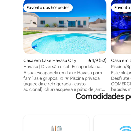
Favorito dos hóspedes
Favorito
Favorito dos hóspedes
Favorito
Casa em Lake Havasu City
Classificação média d
4,9 (52)
Casa em L
Havasu | Diversão e sol · Escapadela na
Piscina/Sp
piscina
Garagem p
A sua escapadela em Lake Havasu para
Este aloj
famílias e grupos. ☺ ★ Piscina privada
Desfrute
(aquecida e refrigerada - custo
COMERCIA
adicional), churrasqueira e pátio de jantar
bebidas m
Comodidades po
ao ar livre. 3 quartos • 2 casas de banho
barcos/au
de nível único perto do lago,
recentem
restaurantes e rampas para barcos.
banho e e
Perfeito para férias em família, viagens
dormirem.
em grupo ou fins de semana
com vistas
prolongados ao sol do Arizona. +Ar
banheira
condicionado e aquecimento central
pátio cob