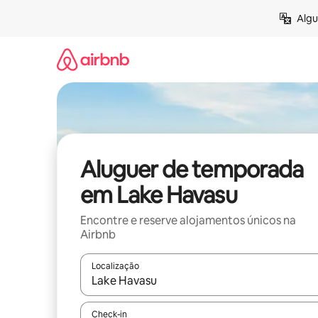
Saltar
Algu
para
o
conteúdo
Aluguer de temporada
em Lake Havasu
Encontre e reserve alojamentos únicos na
Airbnb
Localização
Quando os resultados estiverem disponíveis, nav
Check-in