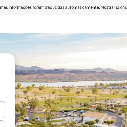
mas informações foram traduzidas automaticamente. 
Mostrar idioma
egue com as teclas de seta para cima e para baixo ou explore com ges