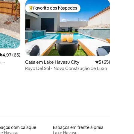
Favorito dos hóspedes
Favoritos dos hóspedes mais apreciados
9avaliações
Classificação média de 4,97 em 5 estrelas, 65avaliações
4,97 (65)
,
Casa em Lake Havasu City
Classificação médi
5 (65)
Rayo Del Sol - Nova Construção de Luxo
paços com caiaque
Espaços em frente à praia
ke Havasu
Lake Havasu