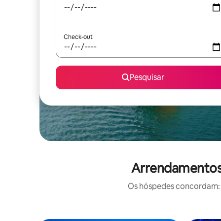
Check-out
Pesquisar
Arrendamentos 
Os hóspedes concordam: e