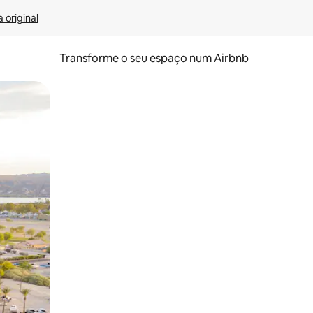
 original
Transforme o seu espaço num Airbnb
tos de toque ou deslize.