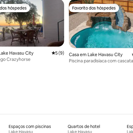
 dos hóspedes
Favorito dos hóspedes
 dos hóspedes
Favorito dos hóspedes
ake Havasu City
Classificação média de 5 em 5 estrelas, 
5 (9)
Casa em Lake Havasu City
ago Crazyhorse
Piscina paradisíaca com cascata
escorrega e vistas
4,93 em 5 estrelas, 210avaliações
Espaços com piscinas
Quartos de hotel
Es
Lake Havasu
Lake Havasu
La