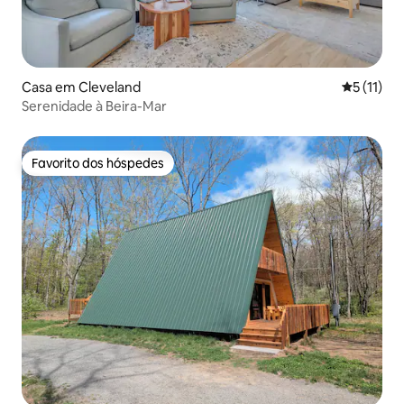
Casa em Cleveland
Classifica
5 (11)
Serenidade à Beira-Mar
Favorito dos hóspedes
Favorito dos hóspedes