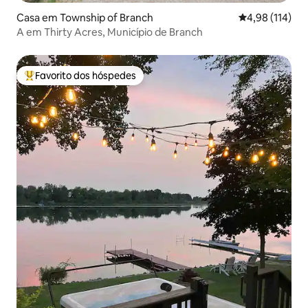
Casa em Township of Branch
Classificação 
4,98 (114)
A em Thirty Acres, Município de Branch
Favorito dos hóspedes
Favoritos dos hóspedes mais apreciados