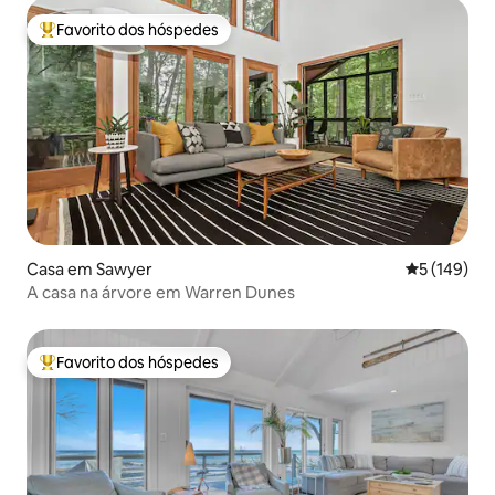
Favorito dos hóspedes
Favoritos dos hóspedes mais apreciados
Casa em Sawyer
Classificaç
5 (149)
A casa na árvore em Warren Dunes
Favorito dos hóspedes
Favoritos dos hóspedes mais apreciados