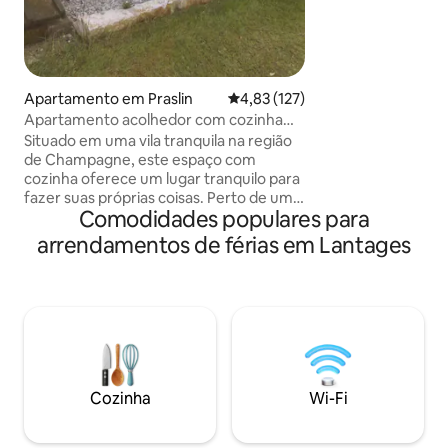
- Sofá Cloud realç
aurora boreal Reserve a sua escapadela
paradisíaca e deix
nuvens
Apartamento em Praslin
Classificação média de 4,83 em 5
4,83 (127)
Apartamento acolhedor com cozinha
em um celeiro convertido
Situado em uma vila tranquila na região
de Champagne, este espaço com
cozinha oferece um lugar tranquilo para
fazer suas próprias coisas. Perto de um
Comodidades populares para
campo de golfe premiado e também
Chaource famosa por seu queijo, é um
arrendamentos de férias em Lantages
bom ponto de parada em sua jornada
para o norte ou sul ou ótimo para apenas
uma estadia tranquila para explorar a
região pitoresca e fazer alguma
degustação de vinho/champanhe,
caminhada e ciclismo. Adequado para
motociclistas e espaço para tendas. (Não
adequado para pessoas com problemas
Cozinha
Wi-Fi
de mobilidade) Aluguel de longa duração
pode estar disponível mediante
solicitação.