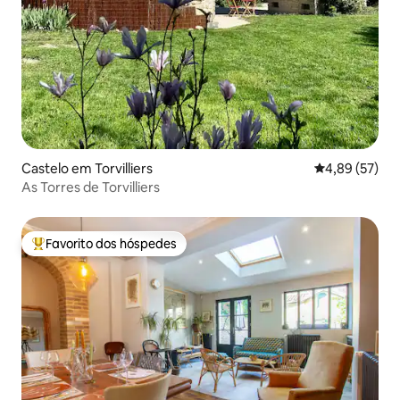
Castelo em Torvilliers
Classificação
4,89 (57)
As Torres de Torvilliers
Favorito dos hóspedes
Favoritos dos hóspedes mais apreciados