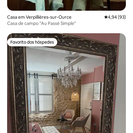
Casa em Verpillières-sur-Ource
Classificação 
4,94 (93)
Casa de campo "Au Passé Simple"
Favorito dos hóspedes
Favorito dos hóspedes