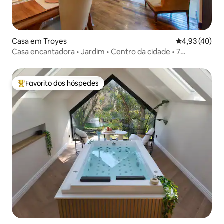
Casa em Troyes
Classificação
4,93 (40)
Casa encantadora • Jardim • Centro da cidade • 7
hóspedes
Favorito dos hóspedes
Favoritos dos hóspedes mais apreciados