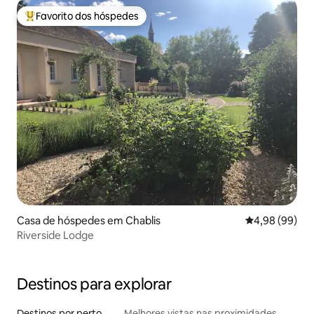
Favorito dos hóspedes
Favoritos dos hóspedes mais apreciados
Casa de hóspedes em Chablis
Classificação 
4,98 (99)
Riverside Lodge
Destinos para explorar
Destinos por perto
Melhores vistas nas proximidades