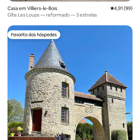
Casa em Villiers-le-Bois
Classificação
4,91 (99)
Gîte Les Loups — reformado — 3 estrelas
Favorito dos hóspedes
Favorito dos hóspedes