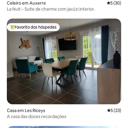
Celeiro em Auxerre
Classifica
5 (30)
La Nuit – Suíte de charme com jacúzi interior.
Favorito dos hóspedes
Favoritos dos hóspedes mais apreciados
Casa em Les Riceys
Classifica
5 (23)
A casa das doces recordações