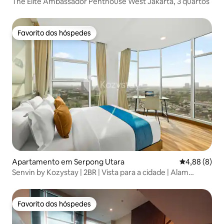
The Elite Ambassador Penthouse West Jakarta, 3 quartos
Favorito dos hóspedes
Favorito dos hóspedes
Apartamento em Serpong Utara
Classificaçã
4,88 (8)
Senvin by Kozystay | 2BR | Vista para a cidade | Alam
Sutera
Favorito dos hóspedes
Favorito dos hóspedes