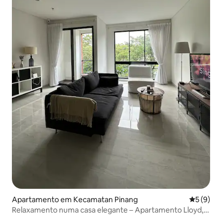
Apartamento em Kecamatan Pinang
Classific
5 (9)
Relaxamento numa casa elegante – Apartamento Lloyd,
Alam Sutera