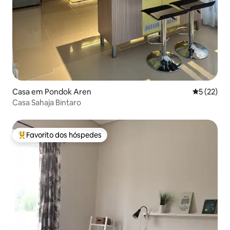
Casa em Pondok Aren
Classifica
5 (22)
Casa Sahaja Bintaro
Favorito dos hóspedes
Favoritos dos hóspedes mais apreciados