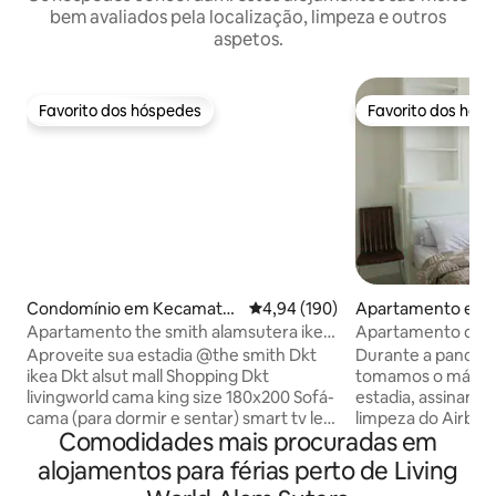
bem avaliados pela localização, limpeza e outros
aspetos.
Favorito dos hóspedes
Favorito dos hós
Favorito dos hóspedes
Favorito dos hós
Condomínio em Kecamata
Classificação média de 4,94 em 5
4,94 (190)
Apartamento em 
n Serpong Utara
tara
Apartamento the smith alamsutera ikea
Apartamento de 1 
jpo jkt banten
em Alam Sutera
Aproveite sua estadia @the smith Dkt
Durante a pandemi
ikea Dkt alsut mall Shopping Dkt
tomamos o máximo
livingworld cama king size 180x200 Sofá-
estadia, assinando
cama (para dormir e sentar) smart tv led
limpeza do Airbnb
Comodidades mais procuradas em
(youtube, netflix, wetv, dll) login Panela
empenhados em ga
de arroz Dispensador quente e frio
apartamento seja
alojamentos para férias perto de Living
Refrigerador fogão Setrika Aquecedor
e desinfetado ade