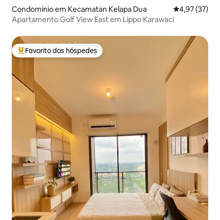
Condomínio em Kecamatan Kelapa Dua
Classificação
4,97 (37)
Apartamento Golf View East em Lippo Karawaci
Favorito dos hóspedes
Favoritos dos hóspedes mais apreciados