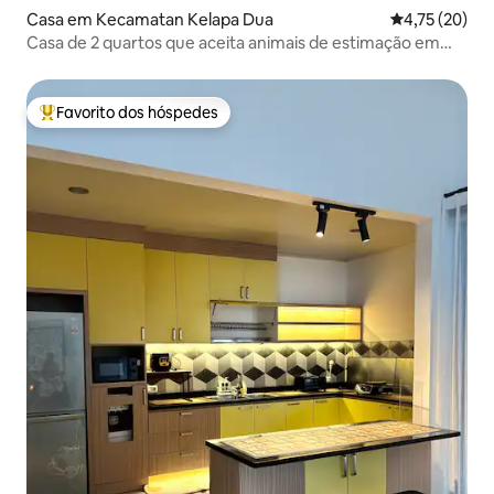
Casa em Kecamatan Kelapa Dua
Classificação
4,75 (20)
Casa de 2 quartos que aceita animais de estimação em
Virginia Village
Favorito dos hóspedes
Favoritos dos hóspedes mais apreciados