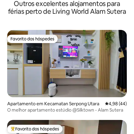
Outros excelentes alojamentos para
férias perto de Living World Alam Sutera
Favorito dos hóspedes
Favorito dos hóspedes
Apartamento em Kecamatan Serpong Utara
Classificação 
4,98 (44)
O melhor apartamento estúdio @Silktown - Alam Sutera
Favorito dos hóspedes
Favoritos dos hóspedes mais apreciados