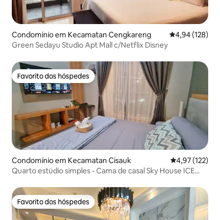
Condomínio em Kecamatan Cengkareng
Classificação 
4,94 (128)
Green Sedayu Studio Apt Mall c/Netflix Disney
Favorito dos hóspedes
Favorito dos hóspedes
Condomínio em Kecamatan Cisauk
Classificação 
4,97 (122)
Quarto estúdio simples - Cama de casal Sky House ICE
BSD
Favorito dos hóspedes
Favorito dos hóspedes