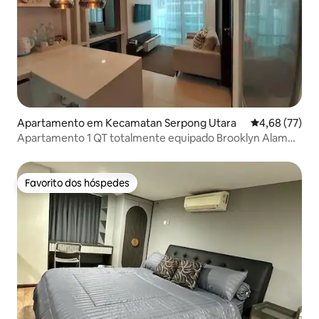
Apartamento em Kecamatan Serpong Utara
Classificação
4,68 (77)
Apartamento 1 QT totalmente equipado Brooklyn Alam
Sutera
Favorito dos hóspedes
Favorito dos hóspedes