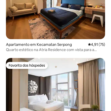
Apartamento em Kecamatan Serpong
Classificação
4,91 (75)
Quarto estético na Atria Residence com vista para a
cidade
Favorito dos hóspedes
Favorito dos hóspedes