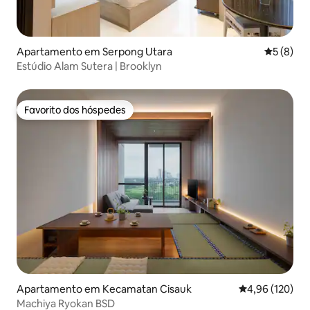
Apartamento em Serpong Utara
Classific
5 (8)
Estúdio Alam Sutera | Brooklyn
Favorito dos hóspedes
Favorito dos hóspedes
Apartamento em Kecamatan Cisauk
Classificação 
4,96 (120)
Machiya Ryokan BSD