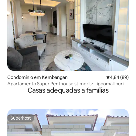
Condomínio em Kembangan
Classificação 
4,84 (89)
Apartamento Super Penthouse st.moritz Lippomall puri
Casas adequadas a famílias
Superhost
Superhost