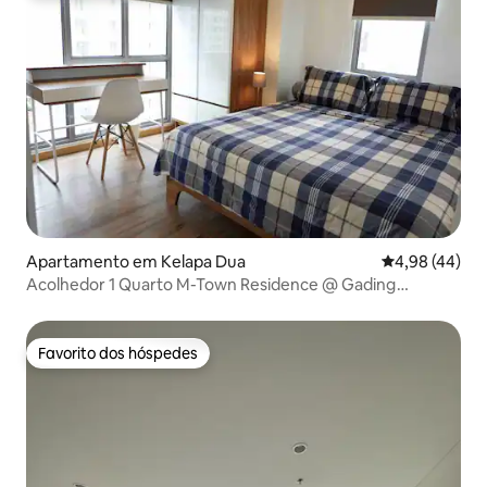
Apartamento em Kelapa Dua
Classificação 
4,98 (44)
Acolhedor 1 Quarto M-Town Residence @ Gading
Serpong
Favorito dos hóspedes
Favorito dos hóspedes