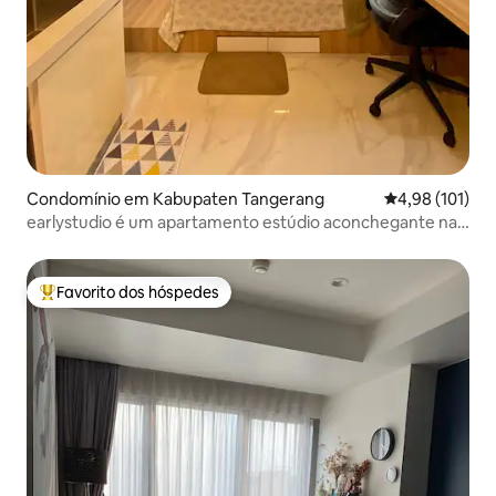
Condomínio em Kabupaten Tangerang
Classificação 
4,98 (101)
earlystudio é um apartamento estúdio aconchegante na
Sky House BSD
Favorito dos hóspedes
Favoritos dos hóspedes mais apreciados