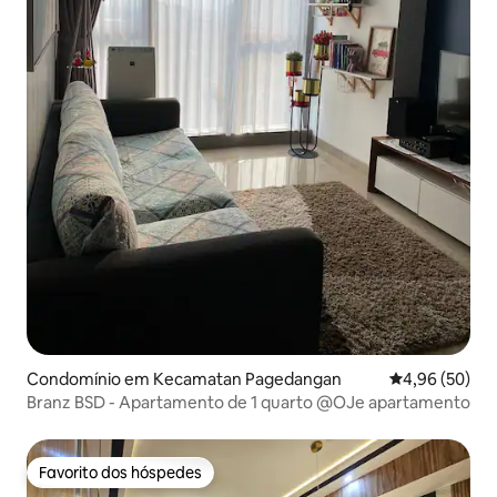
Condomínio em Kecamatan Pagedangan
Classificação 
4,96 (50)
Branz BSD - Apartamento de 1 quarto @OJe apartamento
Favorito dos hóspedes
Favorito dos hóspedes