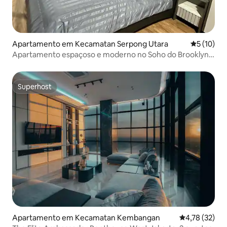
Apartamento em Kecamatan Serpong Utara
Classifica
5 (10)
Apartamento espaçoso e moderno no Soho do Brooklyn
(Alsut)
Superhost
Superhost
Apartamento em Kecamatan Kembangan
Classificação
4,78 (32)