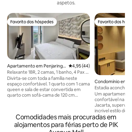
aspetos.
Favorito dos hóspedes
Favorito dos hós
Favorito dos hóspedes
Favorito dos hós
Apartamento em Penjaringa
Classificação média de 4,95 em 
4,95 (44)
n
Relaxante 1BR, 2 camas, 1 banho, 4 Pax -
Gold Coast PIK
Divirta-se com toda a família neste
Condomínio em K
espaço confortável. 1 quarto com 1 cama
Penjaringan
Estadia aconchegan
queen e sala de estar convertida em
Um apartamento e
quarto com sofá-cama de 120 cm
confortável na co
predefinido como cama com
Jacarta, supervis
sobrecolchão, roupa de cama, cobertor,
incrível estilo de 
almofada e almofada de apoio. Cada
Comodidades mais procuradas em
desenvolvimento d
quarto com ar condicionado e televisão.
Kapuk. Um apartamento de 1 quarto
Adequado para 4 pessoas, melhor para
alojamentos para férias perto de PIK
com design encan
3. Wi-Fi 200 Mbps Super Rápido 1 Kamar