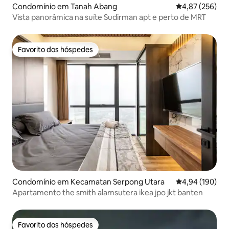
Condomínio em Tanah Abang
Classificação m
4,87 (256)
Vista panorâmica na suíte Sudirman apt e perto de MRT
Favorito dos hóspedes
Favorito dos hóspedes
Condomínio em Kecamatan Serpong Utara
Classificação m
4,94 (190)
Apartamento the smith alamsutera ikea jpo jkt banten
Favorito dos hóspedes