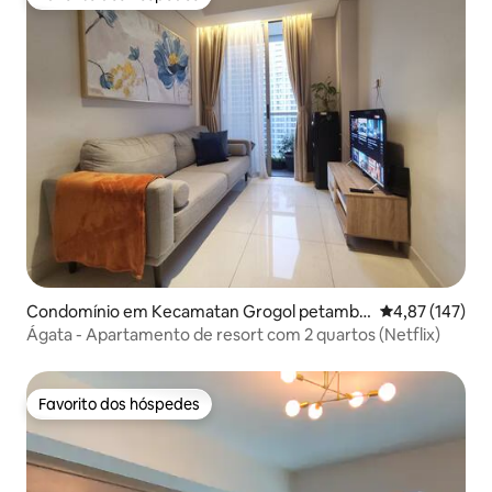
Favorito dos hóspedes
Condomínio em Kecamatan Grogol petambu
Classificação 
4,87 (147)
ran
Ágata - Apartamento de resort com 2 quartos (Netflix)
Favorito dos hóspedes
Favorito dos hóspedes