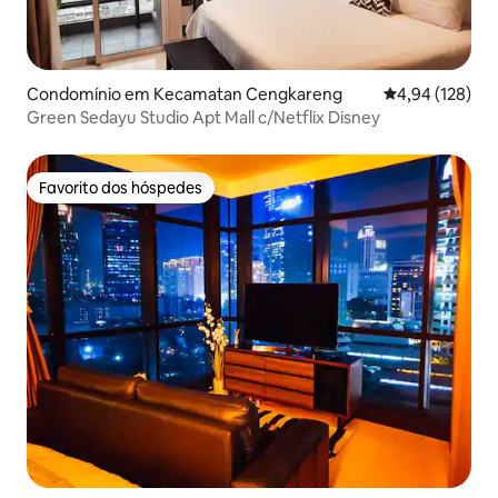
Condomínio em Kecamatan Cengkareng
Classificação 
4,94 (128)
Green Sedayu Studio Apt Mall c/Netflix Disney
Favorito dos hóspedes
Favorito dos hóspedes