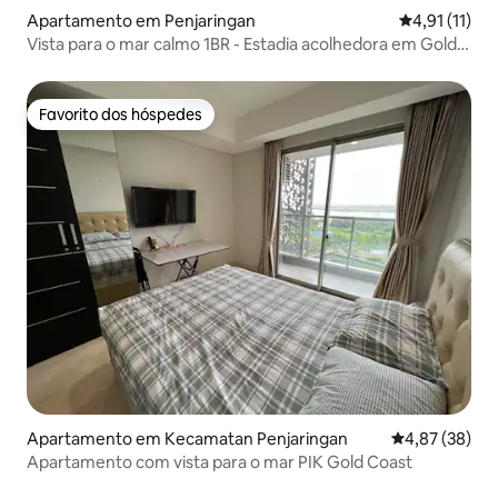
Apartamento em Penjaringan
Classificação
4,91 (11)
Vista para o mar calmo 1BR - Estadia acolhedora em Gold
Coast PIK #C
Favorito dos hóspedes
Favorito dos hóspedes
Apartamento em Kecamatan Penjaringan
Classificação
4,87 (38)
Apartamento com vista para o mar PIK Gold Coast