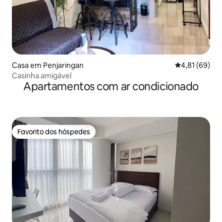
Casa em Penjaringan
Classificação
4,81 (69)
Casinha amigável
Apartamentos com ar condicionado
Favorito dos hóspedes
Favorito dos hóspedes