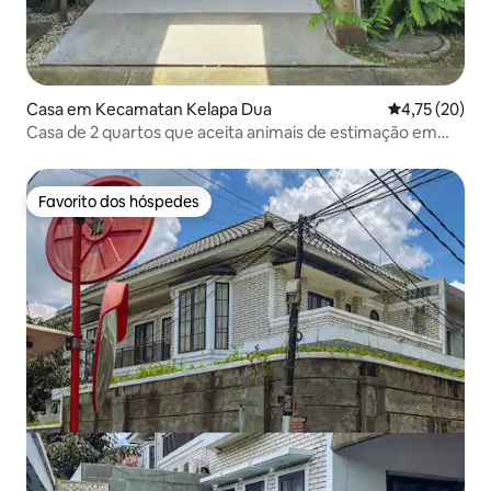
Casa em Kecamatan Kelapa Dua
Classificação
4,75 (20)
Casa de 2 quartos que aceita animais de estimação em
Virginia Village
Favorito dos hóspedes
Favorito dos hóspedes