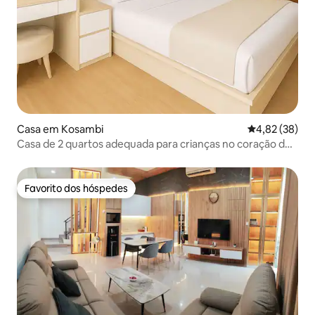
Casa em Kosambi
Classificação
4,82 (38)
Casa de 2 quartos adequada para crianças no coração de
NICE PIK2
Favorito dos hóspedes
Favorito dos hóspedes