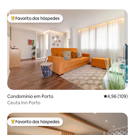
Favorito dos hóspedes
Favoritos dos hóspedes mais apreciados
Condomínio em Porto
Classificação m
4,96 (109)
Ceuta Inn Porto
Favorito dos hóspedes
Favoritos dos hóspedes mais apreciados