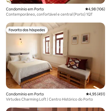
Condomínio em Porto
Classificação m
4,98 (106)
Contemporâneo, confortável e central (Porto) 1QT
Favorito dos hóspedes
Favorito dos hóspedes
Condomínio em Porto
Classificação 
4,95 (451)
Virtudes Charming Loft | Centro Histórico do Porto