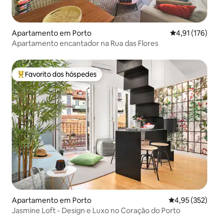
Apartamento em Porto
Classificação 
4,91 (176)
Apartamento encantador na Rua das Flores
Favorito dos hóspedes
Favoritos dos hóspedes mais apreciados
Apartamento em Porto
Classificação 
4,95 (352)
Jasmine Loft - Design e Luxo no Coração do Porto