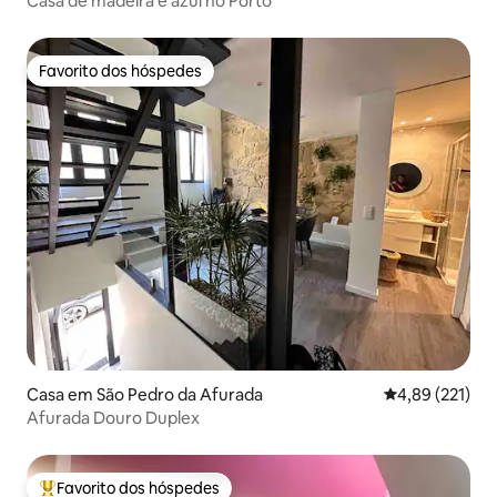
Casa de madeira e azul no Porto
Favorito dos hóspedes
Favorito dos hóspedes
Casa em São Pedro da Afurada
Classificação 
4,89 (221)
Afurada Douro Duplex
Favorito dos hóspedes