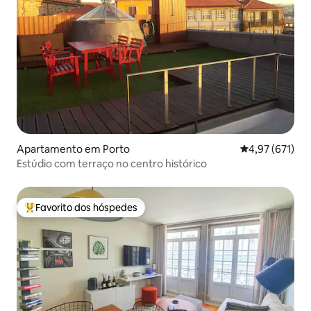
Apartamento em Porto
Classificação 
4,97 (671)
Estúdio com terraço no centro histórico
Favorito dos hóspedes
Favoritos dos hóspedes mais apreciados