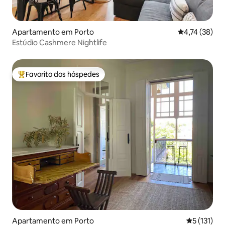
Apartamento em Porto
Classificação
4,74 (38)
Estúdio Cashmere Nightlife
Favorito dos hóspedes
Favoritos dos hóspedes mais apreciados
Apartamento em Porto
Classificaç
5 (131)