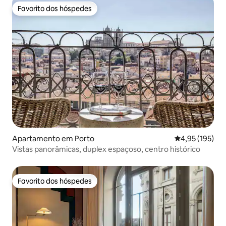
Favorito dos hóspedes
Favorito dos hóspedes
Apartamento em Porto
Classificação 
4,95 (195)
Vistas panorâmicas, duplex espaçoso, centro histórico
Favorito dos hóspedes
Favorito dos hóspedes