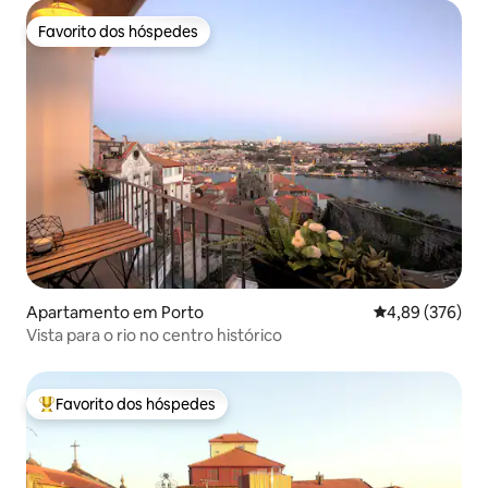
Favorito dos hóspedes
Favorito dos hóspedes
Apartamento em Porto
Classificação m
4,89 (376)
Vista para o rio no centro histórico
Favorito dos hóspedes
Favoritos dos hóspedes mais apreciados