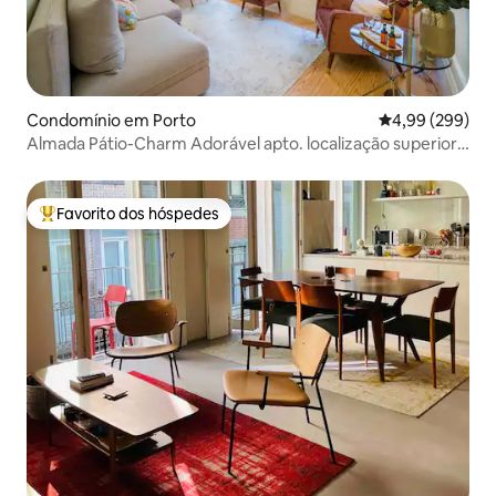
Condomínio em Porto
Classificação m
4,99 (299)
Almada Pátio-Charm Adorável apto. localização superior
e AC
Favorito dos hóspedes
Favoritos dos hóspedes mais apreciados