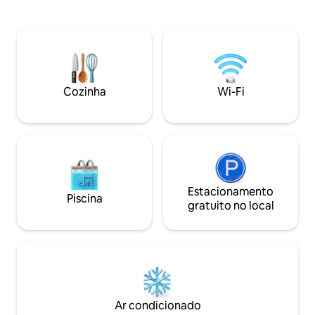
geladeira, máquina de lavar louça, fogão
há móveis suntuo
de indução, torradeira, chaleira e
cozinha com ban
Nexpresso. Banheiro completo,
branco, pisos de 
incluindo bidê e chuveiro, secador de
obra de arte de m
cabelo e comodidades (gel de banho,
sensações e é for
xampu e creme corporal), ferro e tábua
tecidos
Cozinha
Wi-Fi
de passar roupa.
Estacionamento
Piscina
gratuito no local
Ar condicionado