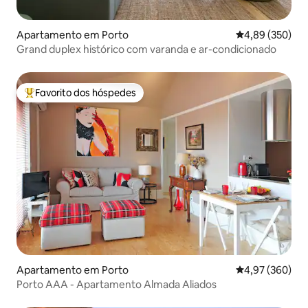
Apartamento em Porto
Classificação m
4,89 (350)
Grand duplex histórico com varanda e ar-condicionado
Favorito dos hóspedes
Favoritos dos hóspedes mais apreciados
Apartamento em Porto
Classificação m
4,97 (360)
Porto AAA - Apartamento Almada Aliados