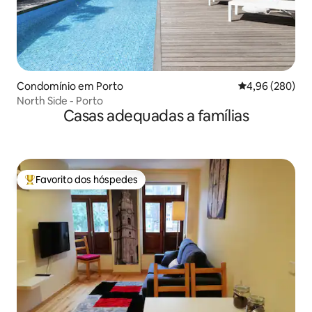
Condomínio em Porto
Classificação m
4,96 (280)
North Side - Porto
Casas adequadas a famílias
Favorito dos hóspedes
Favoritos dos hóspedes mais apreciados