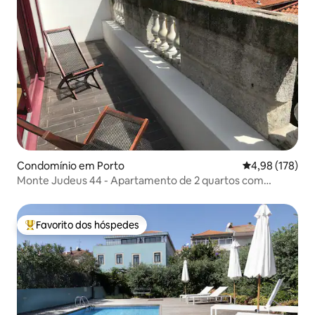
Condomínio em Porto
Classificação 
4,98 (178)
Monte Judeus 44 - Apartamento de 2 quartos com
varanda
Favorito dos hóspedes
Favoritos dos hóspedes mais apreciados