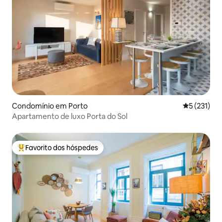
Condomínio em Porto
Classificaç
5 (231)
Apartamento de luxo Porta do Sol
Favorito dos hóspedes
Favoritos dos hóspedes mais apreciados