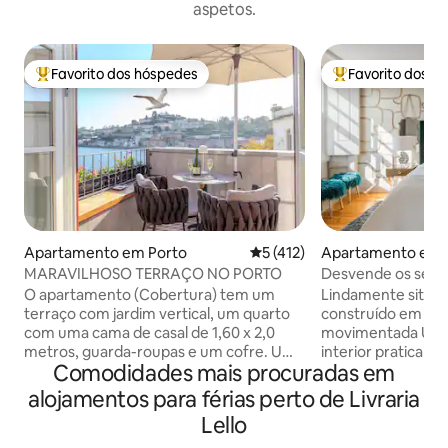
aspetos.
Favorito dos hóspedes
Favorito dos h
Favoritos dos hóspedes mais apreciados
Favoritos dos hó
Apartamento em Porto
Classificação média de 5 em 
5 (412)
Apartamento em 
MARAVILHOSO TERRAÇO NO PORTO
Desvende os segr
uma casa mágica c
O apartamento (Cobertura) tem um
Lindamente situad
condicionado
terraço com jardim vertical, um quarto
construído em 178
com uma cama de casal de 1,60 x 2,0
movimentada UNE
metros, guarda-roupas e um cofre. Uma
interior praticam
Comodidades mais procuradas em
sala de estar com sofá, TV 4K, canais a
conforto e o luxo,
cabo e Netflix, sistema de som
espuma macia, aco
alojamentos para férias perto de Livraria
bluetooth Rotel e frigobar com bebidas
artesanal até os t
Lello
gratuitas disponíveis para os hóspedes.
ouro. Misture um 
Cozinha equipada com: micro-ondas,
libertino com ve