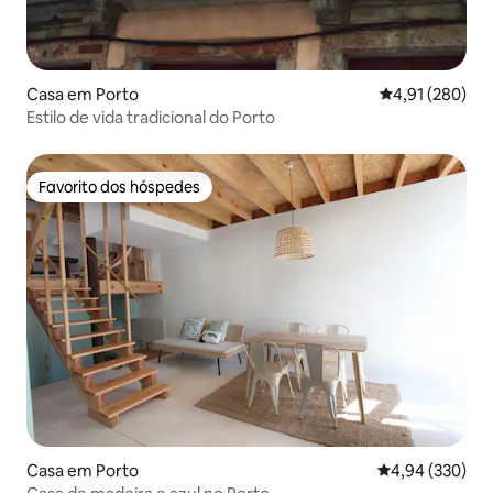
Casa em Porto
Classificação 
4,91 (280)
Estilo de vida tradicional do Porto
Favorito dos hóspedes
Favorito dos hóspedes
Casa em Porto
Classificação m
4,94 (330)