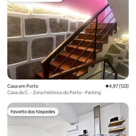
Favoritos dos hóspedes mais apreciados
Casa em Porto
Classificação 
4,97 (123)
Casa da C. - Zona histórica do Porto - Parking
Favorito dos hóspedes
Favorito dos hóspedes