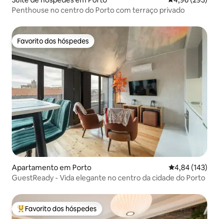
Penthouse no centro do Porto com terraço privado
Favorito dos hóspedes
Favorito dos hóspedes
Apartamento em Porto
Classificação 
4,84 (143)
GuestReady - Vida elegante no centro da cidade do Porto
Favorito dos hóspedes
Favoritos dos hóspedes mais apreciados