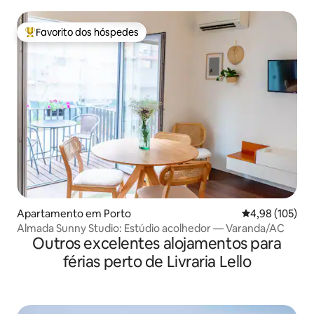
Favorito dos hóspedes
Favoritos dos hóspedes mais apreciados
Apartamento em Porto
Classificação 
4,98 (105)
Almada Sunny Studio: Estúdio acolhedor — Varanda/AC
Outros excelentes alojamentos para
férias perto de Livraria Lello