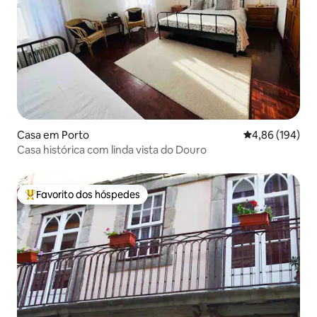
Casa em Porto
Classificação m
4,86 (194)
Casa histórica com linda vista do Douro
Favorito dos hóspedes
Favoritos dos hóspedes mais apreciados