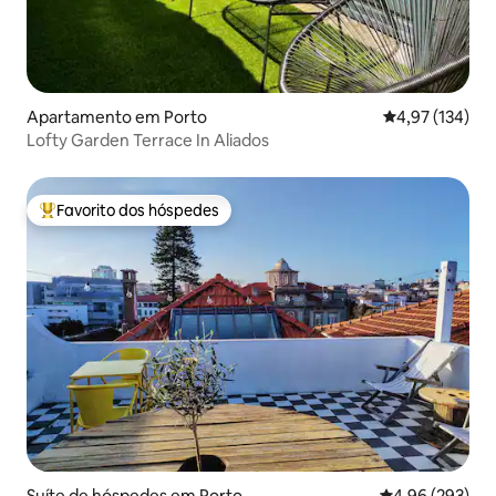
Apartamento em Porto
Classificação 
4,97 (134)
Lofty Garden Terrace In Aliados
Favorito dos hóspedes
Favoritos dos hóspedes mais apreciados
Suíte de hóspedes em Porto
Classificação m
4,96 (293)