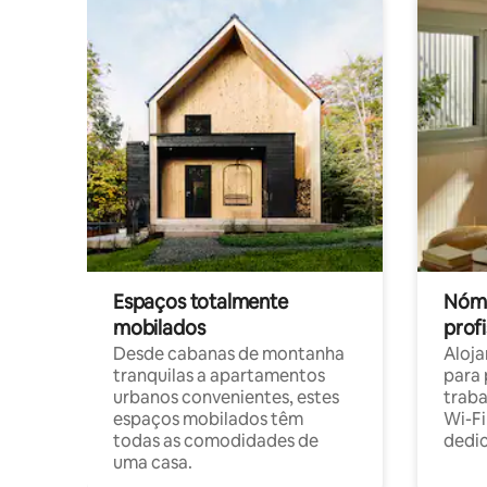
Espaços totalmente
Nóma
mobilados
profi
Desde cabanas de montanha
Aloja
tranquilas a apartamentos
para 
urbanos convenientes, estes
trab
espaços mobilados têm
Wi-Fi
todas as comodidades de
dedi
uma casa.