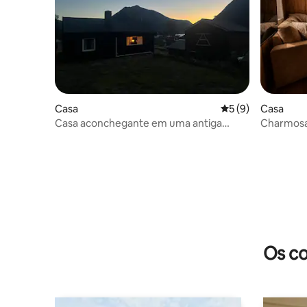
Casa
Classificação médi
5 (9)
Casa
Casa aconchegante em uma antiga
Charmosa 
fazenda com uma vista incrível
Os co