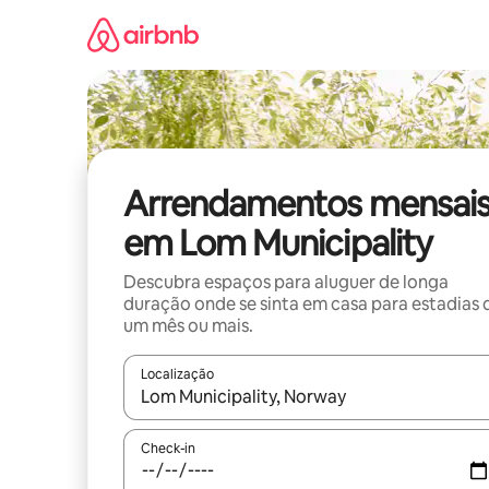
Saltar
para
o
conteúdo
Arrendamentos mensai
em Lom Municipality
Descubra espaços para aluguer de longa
duração onde se sinta em casa para estadias 
um mês ou mais.
Localização
Quando os resultados estiverem disponíveis, nav
Check-in