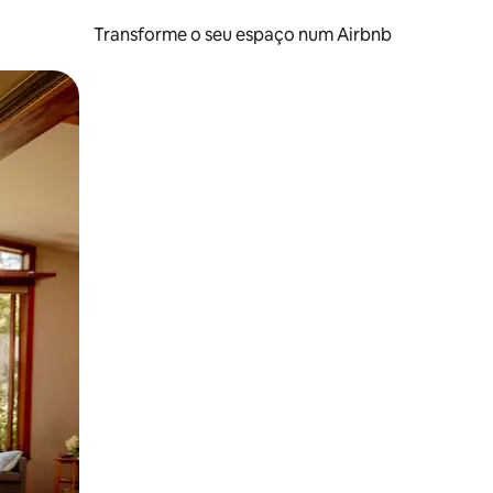
Transforme o seu espaço num Airbnb
tos de toque ou deslize.