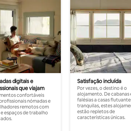
das digitais e
Satisfação incluída
ssionais que viajam
Por vezes, o destino é o
alojamento. De cabanas
mentos confortáveis
falésias a casas flutuante
profissionais nómadas e
tranquilas, estes alojam
alhadores remotos com
estão repletos de
 e espaços de trabalho
características únicas.
cados.