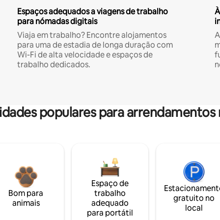
Espaços adequados a viagens de trabalho
À
para nómadas digitais
i
Viaja em trabalho? Encontre alojamentos
A
para uma de estadia de longa duração com
m
Wi-Fi de alta velocidade e espaços de
f
trabalho dedicados.
n
dades populares para arrendamentos 
Espaço de
Estacionament
Bom para
trabalho
gratuito no
animais
adequado
local
para portátil