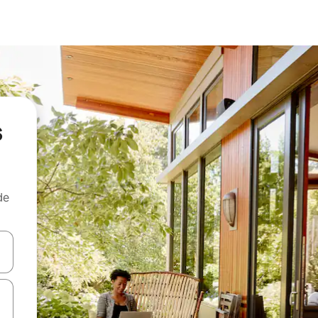
s
de
egue com as teclas de seta para cima e para baixo ou explore com ges