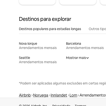
Destinos para explorar
Destinos populares para estadias longas
Outros tip
Nova Iorque
Barcelona
Arrendamentos mensais
Arrendamentos mensais
Seattle
Mostrar mais
Arrendamentos mensais
*Podem ser aplicadas algumas exclusões em certas regi
Airbnb
Noruega
Innlandet
Lom
Arrendamentos