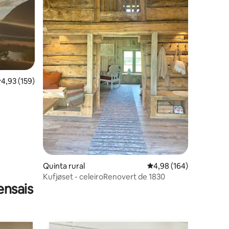
4avaliações
lassificação média de 4,93 em 5 estrelas, 159avaliações
4,93 (159)
Quinta rural
Classificação média de 
4,98 (164)
Kufjøset - celeiroRenovert de 1830
ensais