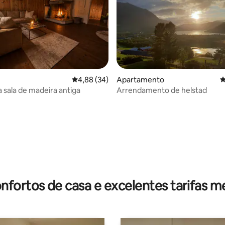
a de 5 em 5 estrelas, 9avaliações
Classificação média de 4,88 em 5 estrelas, 3
4,88 (34)
Apartamento
C
sala de madeira antiga
Arrendamento de helstad
nfortos de casa e excelentes tarifas m