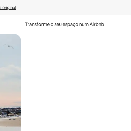
 original
Transforme o seu espaço num Airbnb
tos de toque ou deslize.