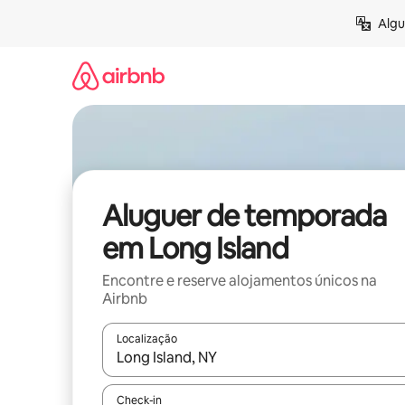
Saltar
Algu
para
o
conteúdo
Aluguer de temporada
em Long Island
Encontre e reserve alojamentos únicos na
Airbnb
Localização
Quando os resultados estiverem disponíveis, nav
Check-in