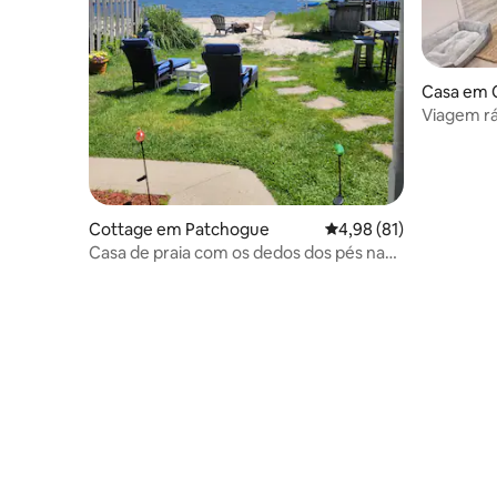
Casa em 
Viagem r
Cottage em Patchogue
Classificação média de
4,98 (81)
Casa de praia com os dedos dos pés na
areia