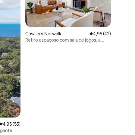
9avaliações
Casa em Norwalk
Classificação média d
4,95 (42)
Retiro espaçoso com sala de jogos, a
60 minutos de Nova Iorque
Classificação média de 4,95 em 5 estrelas, 55avaliações
4,95 (55)
egante