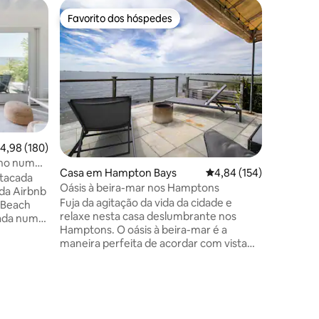
Cabana e
Favorito dos hóspedes
Superho
preciados
Favorito dos hóspedes
Superho
Chalé tri
do sol ép
A apenas 
Iorque, e
uma esca
metros do
a sua bel
Trabalho
deslumbr
parede da
lassificação média de 4,98 em 5 estrelas, 180avaliações
4,98 (180)
acende u
ano num
sol inunda
Casa em Hampton Bays
Classificação média de 
4,84 (154)
tacada
quartos 
Oásis à beira-mar nos Hamptons
da Airbnb
hóspedes,
Fuja da agitação da vida da cidade e
 Beach
uma pequ
relaxe nesta casa deslumbrante nos
rada num
minutos 
Hamptons. O oásis à beira-mar é a
 uma
excelente
maneira perfeita de acordar com vista
a criar
para o mar, praias e restaurantes nas
 Relaxe na
proximidades. Relaxe no nosso deck
 e aberta,
6avaliações
espaçoso - perfeito para cafés matinais e
idro para
cocktails ao pôr do sol. Fica apenas a uma
vistas
curta distância de carro da estação
gua. Fique