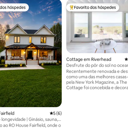
 dos hóspedes
Favorito dos hóspedes
 dos hóspedes
Favoritos dos hóspedes mais a
4,97 em 5 estrelas, 388avaliações
Cottage em Riverhead
C
Desfrute do pôr do sol no oce
refúgio relaxante à beira-mar
Recentemente renovada e des
como uma das melhores casas 
pela New York Magazine, a The
Cottage foi concebida e deco
estilo orgânico moderno, com
paleta de brancos e neutros par
um refúgio sereno e tranquilo.
sala de estar arejada, iluminada
airfield
Classificação média de 5 em 5 estrelas, 
5 (6)
que dispõe de uma parede de v
 longevidade | Ginásio, sauna,
uma vida interior/exterior com 
lha, spa
 ao RO House Fairfield, onde o
amplas e ininterruptas para a á