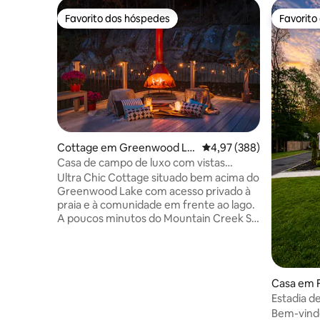
Favorito dos hóspedes
Favorito
Favorito dos hóspedes
Favorito
Cottage em Greenwood La
Classificação média de 
4,97 (388)
ke
Casa de campo de luxo com vistas
espetaculares para o lago
Ultra Chic Cottage situado bem acima do
Greenwood Lake com acesso privado à
praia e à comunidade em frente ao lago.
A poucos minutos do Mountain Creek Ski
Resort, Spa & Water Park, Mt. Peter Ski &
Tubing, fábricas de laticínios, cervejarias,
vinhas e colheita de maçãs em Warwick. 1
quarto, 1 casa de banho, sala de
Casa em F
jogos/escritório/sala comum. Envolvente
Estadia de
enorme em terraço vedado com lareira
luz verme
Bem-vindo
moderna de meados do século que