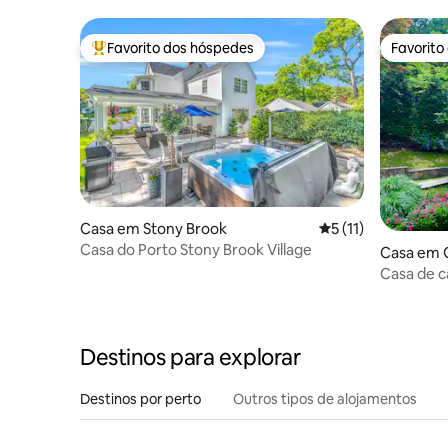
Favorito dos hóspedes
Favorito
Favoritos dos hóspedes mais apreciados
Favorito
Casa em Stony Brook
Classificação média
5 (11)
Casa do Porto Stony Brook Village
Casa em 
Casa de c
rio•Pisci
hidromas
Iorque
Destinos para explorar
Destinos por perto
Outros tipos de alojamentos