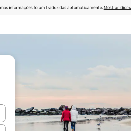
mas informações foram traduzidas automaticamente. 
Mostrar idioma
egue com as teclas de seta para cima e para baixo ou explore com ges