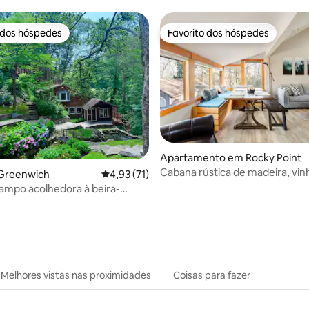
 dos hóspedes
Favorito dos hóspedes
 dos hóspedes
Favorito dos hóspedes
 de 5 em 5 estrelas, 11avaliações
Apartamento em Rocky Point
Cabana rústica de madeira, vin
Greenwich
Classificação média de 4,93 em 5 estrelas, 7
4,93 (71)
Long Island
ampo acolhedora à beira-
na•Banheira de
sagem•A 35 min de Nova
Melhores vistas nas proximidades
Coisas para fazer