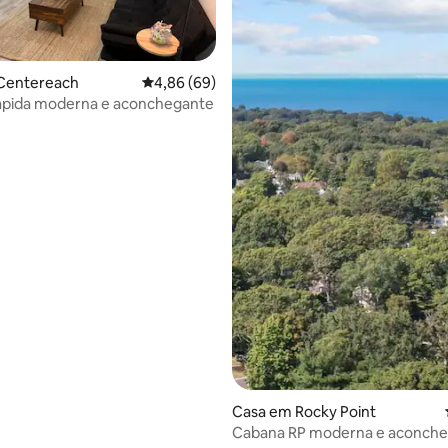
Centereach
Classificação média de 4,86 em 5 estrelas, 6
4,86 (69)
ápida moderna e aconchegante
 4,98 em 5 estrelas, 81avaliações
Casa em Rocky Point
Cabana RP moderna e aconch