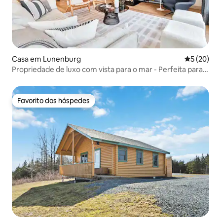
Casa em Lunenburg
Classifica
5 (20)
Propriedade de luxo com vista para o mar - Perfeita para
revistas!
Favorito dos hóspedes
Favorito dos hóspedes