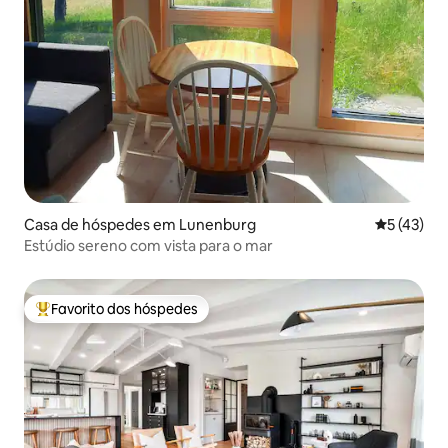
Casa de hóspedes em Lunenburg
Classifica
5 (43)
Estúdio sereno com vista para o mar
Favorito dos hóspedes
Favoritos dos hóspedes mais apreciados