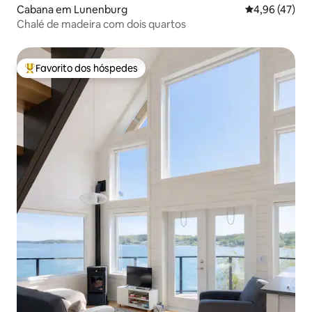
Cabana em Lunenburg
Classificação
4,96 (47)
Chalé de madeira com dois quartos
Favorito dos hóspedes
Favoritos dos hóspedes mais apreciados