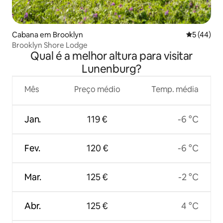
Cabana em Brooklyn
Classifica
5 (44)
Brooklyn Shore Lodge
Qual é a melhor altura para visitar
Lunenburg?
Mês
Preço médio
Temp. média
Jan.
119 €
-6 °C
Fev.
120 €
-6 °C
Mar.
125 €
-2 °C
Abr.
125 €
4 °C