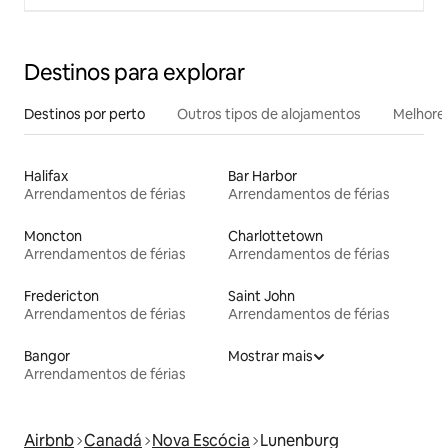
Destinos para explorar
Destinos por perto
Outros tipos de alojamentos
Melhores
Halifax
Bar Harbor
Arrendamentos de férias
Arrendamentos de férias
Moncton
Charlottetown
Arrendamentos de férias
Arrendamentos de férias
Fredericton
Saint John
Arrendamentos de férias
Arrendamentos de férias
Bangor
Mostrar mais
Arrendamentos de férias
Airbnb
Canadá
Nova Escócia
Lunenburg