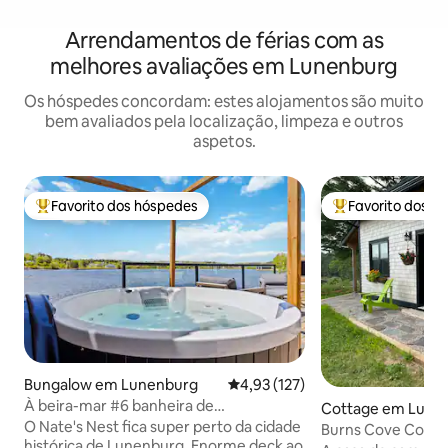
Arrendamentos de férias com as
melhores avaliações em Lunenburg
Os hóspedes concordam: estes alojamentos são muito
bem avaliados pela localização, limpeza e outros
aspetos.
Favorito dos hóspedes
Favorito dos h
Favoritos dos hóspedes mais apreciados
Favoritos dos hó
Bungalow em Lunenburg
Classificação média de 4,93 em 5
4,93 (127)
À beira-mar #6 banheira de
Cottage em Lune
hidromassagem pôr do sol deck enorme
O Nate's Nest fica super perto da cidade
Burns Cove Cottag
churrasco 2 camas
histórica de Lunenburg. Enorme deck ao