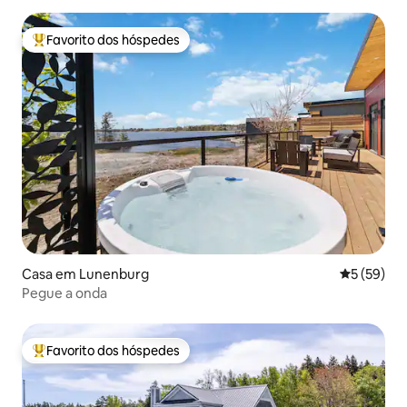
Favorito dos hóspedes
Favoritos dos hóspedes mais apreciados
Casa em Lunenburg
Classifica
5 (59)
Pegue a onda
Favorito dos hóspedes
Favoritos dos hóspedes mais apreciados