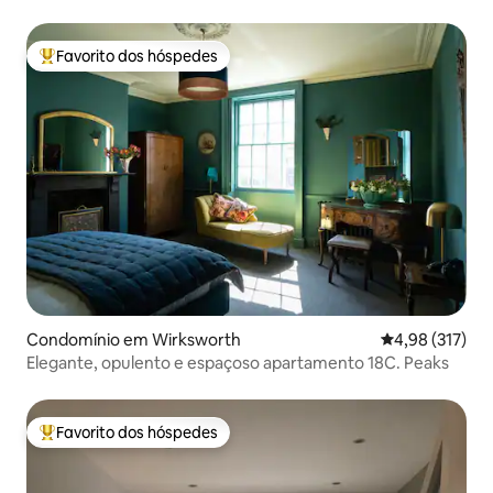
Favorito dos hóspedes
Favoritos dos hóspedes mais apreciados
Condomínio em Wirksworth
Classificação 
4,98 (317)
Elegante, opulento e espaçoso apartamento 18C. Peaks
Favorito dos hóspedes
Favoritos dos hóspedes mais apreciados