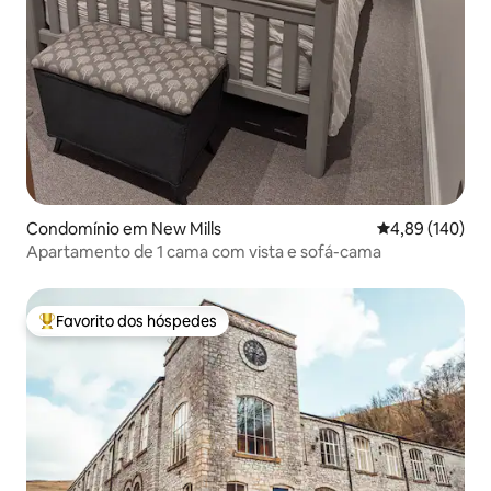
Condomínio em New Mills
Classificação m
4,89 (140)
Apartamento de 1 cama com vista e sofá-cama
Favorito dos hóspedes
Favoritos dos hóspedes mais apreciados