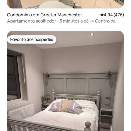
Condomínio em Greater Manchester
Classificação m
4,94 (476)
Apartamento acolhedor - 5 minutos a pé -> Centro da
cidade e Arena AO
Favorito dos hóspedes
Favorito dos hóspedes