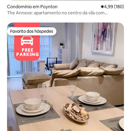
Condomínio em Poynton
Classificação m
4,99 (180)
The Annexe: apartamento no centro da vila com
estacionamento
Favorito dos hóspedes
Favorito dos hóspedes