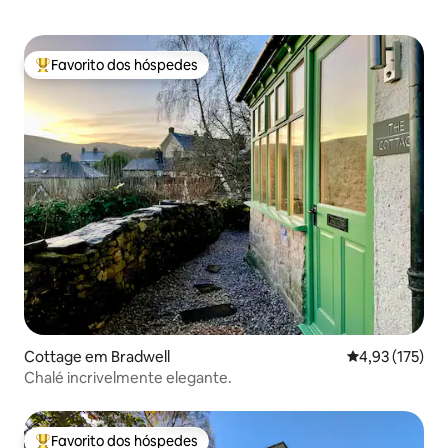
Favorito dos hóspedes
Favoritos dos hóspedes mais apreciados
Cottage em Bradwell
Classificação 
4,93 (175)
Chalé incrivelmente elegante.
Favorito dos hóspedes