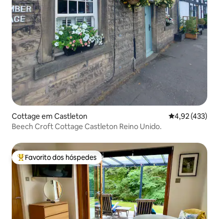
Cottage em Castleton
Classificação 
4,92 (433)
Beech Croft Cottage Castleton Reino Unido.
Favorito dos hóspedes
Favoritos dos hóspedes mais apreciados