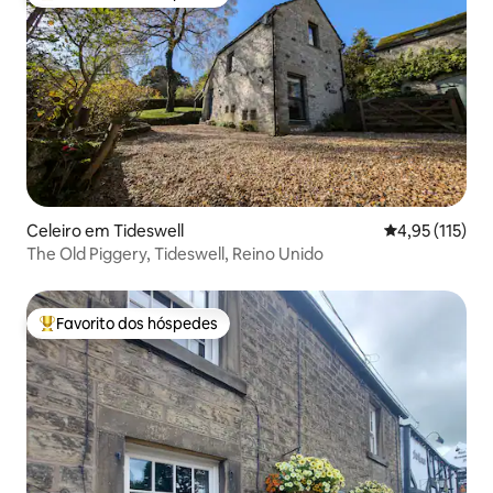
Favoritos dos hóspedes mais apreciados
Celeiro em Tideswell
Classificação 
4,95 (115)
The Old Piggery, Tideswell, Reino Unido
Favorito dos hóspedes
Favoritos dos hóspedes mais apreciados