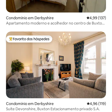
Condomínio em Derbyshire
Classificação 
4,99 (137)
Apartamento moderno e acolhedor no centro de Buxton |
Peak District
Favorito dos hóspedes
Favoritos dos hóspedes mais apreciados
Condomínio em Derbyshire
Classificação 
4,96 (119)
Suíte Devonshire, Buxton Estacionamento privado S.A.