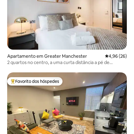
Apartamento em Greater Manchester
Classificação 
4,96 (26)
2 quartos no centro, a uma curta distância a pé de
Chinatown e dos teatros
Favorito dos hóspedes
Favoritos dos hóspedes mais apreciados