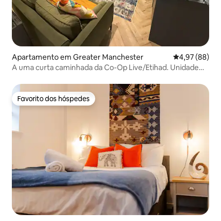
Apartamento em Greater Manchester
Classificação 
4,97 (88)
A uma curta caminhada da Co-Op Live/Etihad. Unidade
inteira.
Favorito dos hóspedes
Favorito dos hóspedes