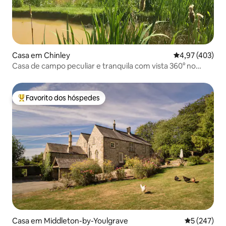
Casa em Chinley
Classificação m
4,97 (403)
Casa de campo peculiar e tranquila com vista 360° no
distrito de Peak
Favorito dos hóspedes
Favoritos dos hóspedes mais apreciados
Casa em Middleton-by-Youlgrave
Classificaç
5 (247)