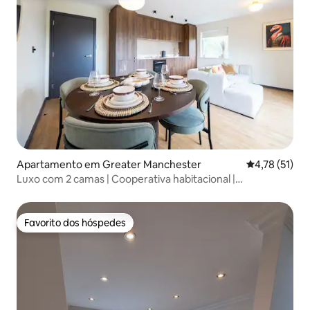
Apartamento em Greater Manchester
Classificação
4,78 (51)
Luxo com 2 camas | Cooperativa habitacional |
Estacionamento gratuito | Varanda
Favorito dos hóspedes
Favorito dos hóspedes