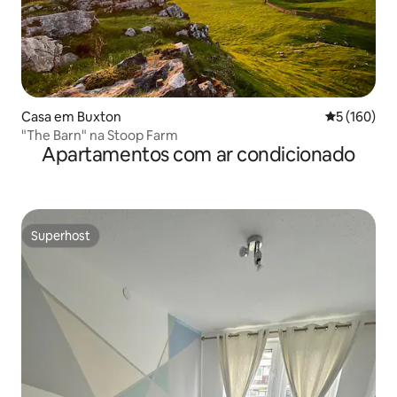
Casa em Buxton
Classificaç
5 (160)
"The Barn" na Stoop Farm
Apartamentos com ar condicionado
Superhost
Superhost