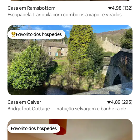
Casa em Ramsbottom
Classificação 
4,98 (132)
Escapadela tranquila com comboios a vapor e veados
Favorito dos hóspedes
Favoritos dos hóspedes mais apreciados
Casa em Calver
Classificação m
4,89 (295)
Bridgefoot Cottage — natação selvagem e banheira de
hidromassagem
Favorito dos hóspedes
Favorito dos hóspedes