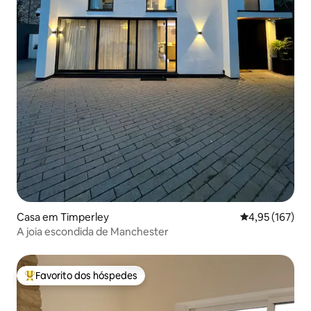
Casa em Timperley
Classificação 
4,95 (167)
A joia escondida de Manchester
Favorito dos hóspedes
Favoritos dos hóspedes mais apreciados