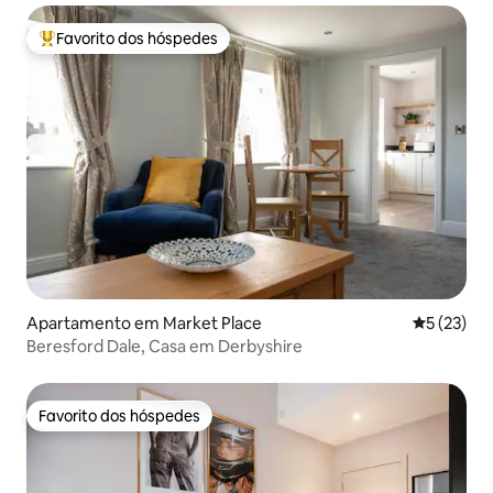
Favorito dos hóspedes
Favoritos dos hóspedes mais apreciados
Apartamento em Market Place
Classifica
5 (23)
Beresford Dale, Casa em Derbyshire
Favorito dos hóspedes
Favorito dos hóspedes