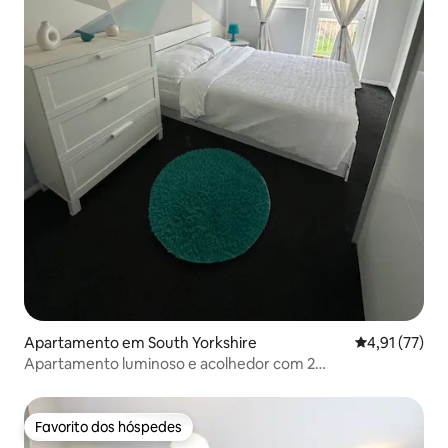
Apartamento em South Yorkshire
Classificação
4,91 (77)
Apartamento luminoso e acolhedor com 2
camas•Estacionamento gratuito•Central•Ar condicionado
Favorito dos hóspedes
Favorito dos hóspedes