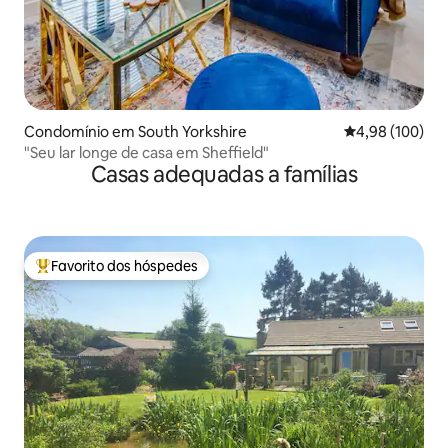
Condomínio em South Yorkshire
Classificação m
4,98 (100)
"Seu lar longe de casa em Sheffield"
Casas adequadas a famílias
Favorito dos hóspedes
Favoritos dos hóspedes mais apreciados