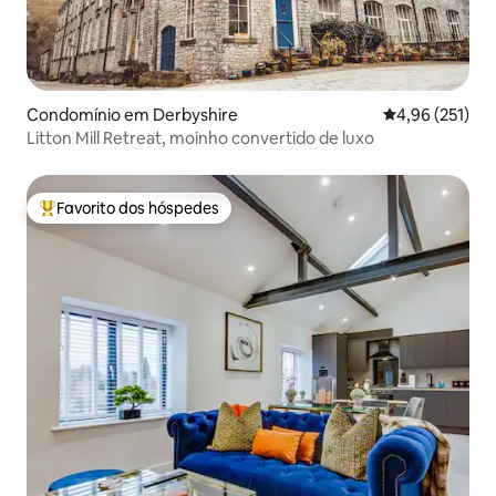
Condomínio em Derbyshire
Classificação 
4,96 (251)
Litton Mill Retreat, moinho convertido de luxo
Favorito dos hóspedes
Favoritos dos hóspedes mais apreciados