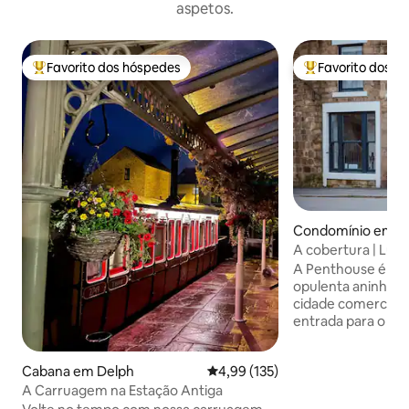
aspetos.
Favorito dos hóspedes
Favorito dos h
Favoritos dos hóspedes mais apreciados
Favoritos dos hó
Condomínio em D
A cobertura | Luxo 
Localização centra
A Penthouse é um
opulenta aninhad
cidade comercial d
entrada para o Pa
Distrito de Peak. 
variedade de resta
Cabana em Delph
Classificação média de 4,99 em 5
4,99 (135)
Situado em um loca
A Carruagem na Estação Antiga
a poucos metros d
Glossop, com uma l