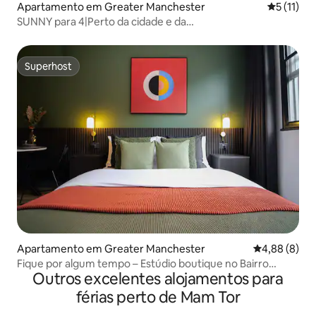
Apartamento em Greater Manchester
Classifica
5 (11)
SUNNY para 4|Perto da cidade e da
estação|Estacionamento gratuito|Apartamento 3
Superhost
Superhost
Apartamento em Greater Manchester
Classificaçã
4,88 (8)
Fique por algum tempo – Estúdio boutique no Bairro
Outros excelentes alojamentos para
Norte
férias perto de Mam Tor