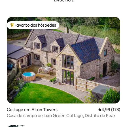
Favorito dos hóspedes
Favoritos dos hóspedes mais apreciados
Cottage em Alton Towers
Classificação 
4,99 (173)
Casa de campo de luxo Green Cottage, Distrito de Peak