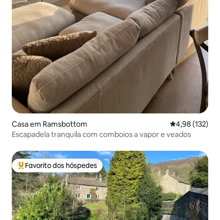
Casa em Ramsbottom
Classificação 
4,98 (132)
Escapadela tranquila com comboios a vapor e veados
Favorito dos hóspedes
Favoritos dos hóspedes mais apreciados