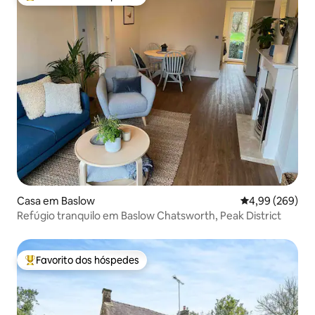
Favoritos dos hóspedes mais apreciados
Casa em Baslow
Classificação m
4,99 (269)
Refúgio tranquilo em Baslow Chatsworth, Peak District
Favorito dos hóspedes
Favoritos dos hóspedes mais apreciados