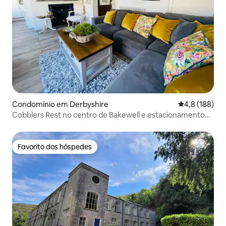
Condomínio em Derbyshire
Classificação
4,8 (188)
Cobblers Rest no centro de Bakewell e estacionamento
gratuito
Favorito dos hóspedes
Favorito dos hóspedes