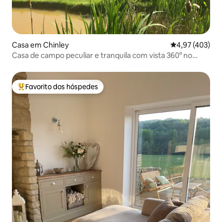
Casa em Chinley
Classificação m
4,97 (403)
Casa de campo peculiar e tranquila com vista 360° no
distrito de Peak
Favorito dos hóspedes
Favoritos dos hóspedes mais apreciados