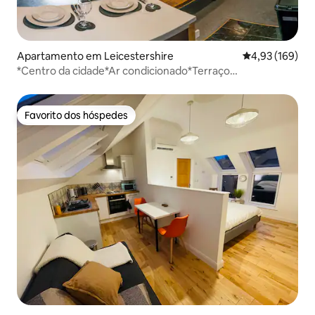
Apartamento em Leicestershire
Classificação 
4,93 (169)
*Centro da cidade*Ar condicionado*Terraço
privativo*Jacuzzi*
Favorito dos hóspedes
Favorito dos hóspedes