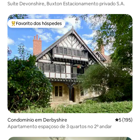
Suíte Devonshire, Buxton Estacionamento privado S.A.
Favorito dos hóspedes
Favoritos dos hóspedes mais apreciados
Condomínio em Derbyshire
Classificaç
5 (195)
Apartamento espaçoso de 3 quartos no 2º andar