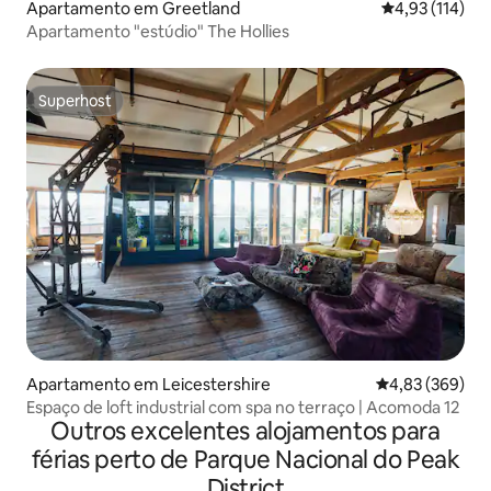
Apartamento em Greetland
Classificação 
4,93 (114)
Apartamento "estúdio" The Hollies
Superhost
Superhost
Apartamento em Leicestershire
Classificação m
4,83 (369)
Espaço de loft industrial com spa no terraço | Acomoda 12
Outros excelentes alojamentos para
férias perto de Parque Nacional do Peak
District