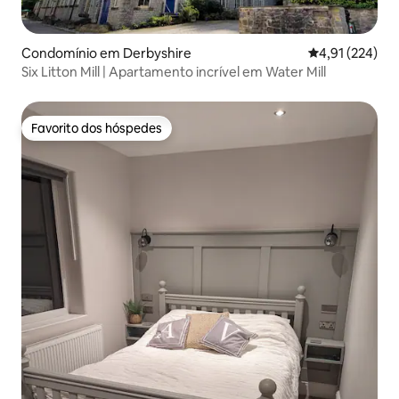
Condomínio em Derbyshire
Classificação 
4,91 (224)
Six Litton Mill | Apartamento incrível em Water Mill
Favorito dos hóspedes
Favorito dos hóspedes