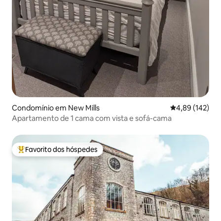
Condomínio em New Mills
Classificação 
4,89 (142)
Apartamento de 1 cama com vista e sofá-cama
Favorito dos hóspedes
Favoritos dos hóspedes mais apreciados