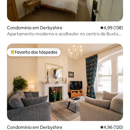
Condomínio em Derbyshire
Classificação 
4,99 (138)
Apartamento moderno e acolhedor no centro de Buxton |
Peak District
Favorito dos hóspedes
Favoritos dos hóspedes mais apreciados
Condomínio em Derbyshire
Classificação 
4,96 (120)