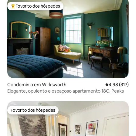
Favorito dos hóspedes
Favoritos dos hóspedes mais apreciados
Condomínio em Wirksworth
Classificação 
4,98 (317)
Elegante, opulento e espaçoso apartamento 18C. Peaks
Favorito dos hóspedes
Favorito dos hóspedes