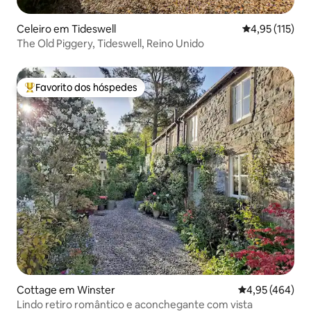
Celeiro em Tideswell
Classificação 
4,95 (115)
The Old Piggery, Tideswell, Reino Unido
Favorito dos hóspedes
Favoritos dos hóspedes mais apreciados
Cottage em Winster
Classificação m
4,95 (464)
Lindo retiro romântico e aconchegante com vista