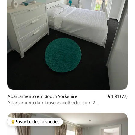
Apartamento em South Yorkshire
Classificação
4,91 (77)
Apartamento luminoso e acolhedor com 2
camas•Estacionamento gratuito•Central•Ar condicionado
Favorito dos hóspedes
Favoritos dos hóspedes mais apreciados