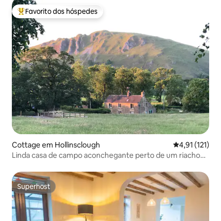
Favorito dos hóspedes
Favoritos dos hóspedes mais apreciados
Cottage em Hollinsclough
Classificação 
4,91 (121)
Linda casa de campo aconchegante perto de um riacho
balbuciante
Superhost
Superhost