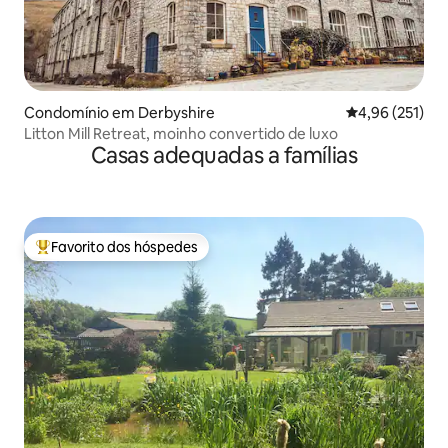
Condomínio em Derbyshire
Classificação 
4,96 (251)
Litton Mill Retreat, moinho convertido de luxo
Casas adequadas a famílias
Favorito dos hóspedes
Favoritos dos hóspedes mais apreciados