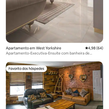
Apartamento em West Yorkshire
Classificação 
4,98 (64)
Apartamento-Executiva-Ensuite com banheira de
hidromassagem-The Go
Favorito dos hóspedes
Favorito dos hóspedes