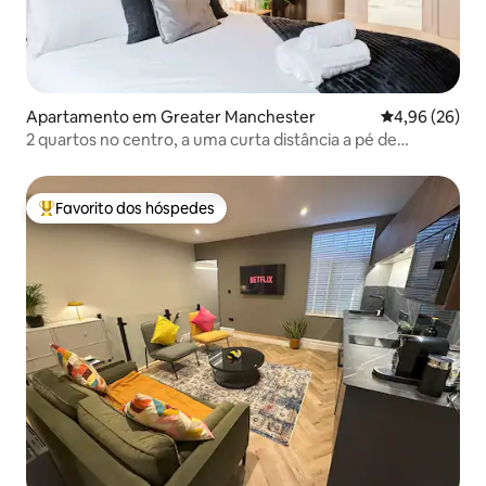
Apartamento em Greater Manchester
Classificação 
4,96 (26)
2 quartos no centro, a uma curta distância a pé de
Chinatown e dos teatros
Favorito dos hóspedes
Favoritos dos hóspedes mais apreciados