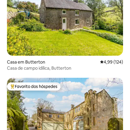
Casa em Butterton
Classificação 
4,99 (124)
Casa de campo idílica, Butterton
Favorito dos hóspedes
Favoritos dos hóspedes mais apreciados