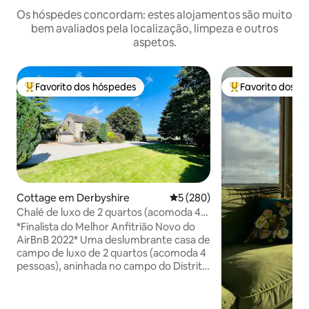
Os hóspedes concordam: estes alojamentos são muito
bem avaliados pela localização, limpeza e outros
aspetos.
Favorito dos hóspedes
Favorito dos h
Favoritos dos hóspedes mais apreciados
Favoritos dos hó
Cottage em Derbyshire
Classificação média de 5 em 5
5 (280)
Chalé de luxo de 2 quartos (acomoda 4)
com vistas deslumbrantes
*Finalista do Melhor Anfitrião Novo do
AirBnB 2022* Uma deslumbrante casa de
campo de luxo de 2 quartos (acomoda 4
pessoas), aninhada no campo do Distrito
de Peak, com vistas soberbas sobre a
Chatsworth House. Refeições ao ar livre,
animais de fazenda, estacionamento