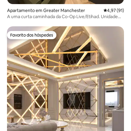
Apartamento em Greater Manchester
Classificação
4,97 (91)
A uma curta caminhada da Co-Op Live/Etihad. Unidade
inteira.
Favorito dos hóspedes
Favorito dos hóspedes