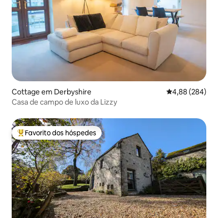
Cottage em Derbyshire
Classificação m
4,88 (284)
Casa de campo de luxo da Lizzy
Favorito dos hóspedes
Favoritos dos hóspedes mais apreciados