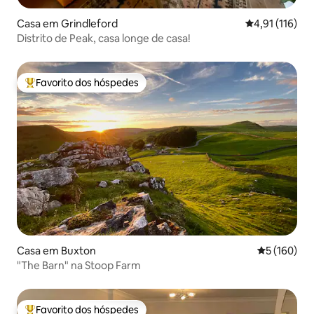
Casa em Grindleford
Classificação 
4,91 (116)
Distrito de Peak, casa longe de casa!
Favorito dos hóspedes
Favoritos dos hóspedes mais apreciados
Casa em Buxton
Classificaç
5 (160)
"The Barn" na Stoop Farm
Favorito dos hóspedes