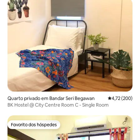
Quarto privado em Bandar Seri Begawan
Classificação 
4,72 (200)
BK Hostel @ City Centre Room C - Single Room
Favorito dos hóspedes
Favorito dos hóspedes