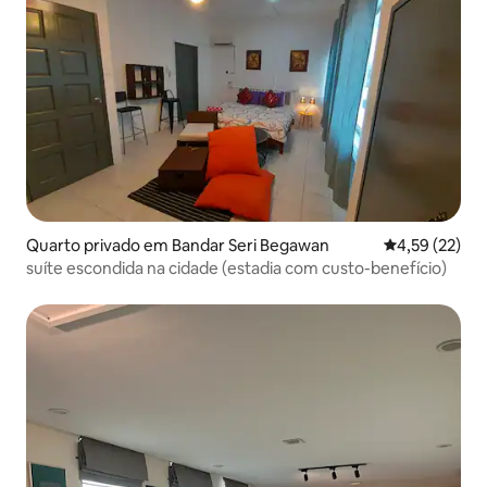
Quarto privado em Bandar Seri Begawan
Classificação
4,59 (22)
suíte escondida na cidade (estadia com custo-benefício)