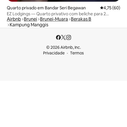
Quarto privado em Bandar Seri Begawan
Classificação
4,75 (60)
EZ Lodgings — Quarto privativo com beliche para 2
Airbnb
Brunei
Brunei-Muara
Berakas B
pessoas
Kampung Manggis
© 2026 Airbnb, Inc.
Privacidade
Termos