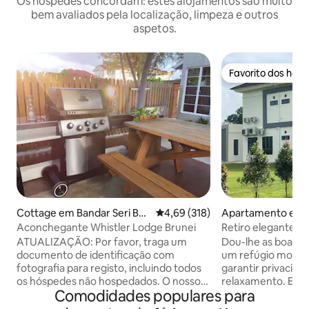
Os hóspedes concordam: estes alojamentos são muito
bem avaliados pela localização, limpeza e outros
aspetos.
Favorito dos hós
Favorito dos hós
Cottage em Bandar Seri Be
Classificação média de 4,69 em 5
4,69 (318)
Apartamento em
gawan
apas
Aconchegante Whistler Lodge Brunei
Retiro elegante L
estilo e conforto
ATUALIZAÇÃO: Por favor, traga um
Dou-lhe as boas-vi
documento de identificação com
um refúgio moder
fotografia para registo, incluindo todos
garantir privacida
os hóspedes não hospedados. O nosso
relaxamento. Entre num espaço
Comodidades populares para
alojamento é um conceito de design
cuidadosamente 
industrial equipado com A/C, pequena
interiores acolhe