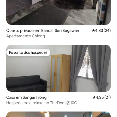
Quarto privado em Bandar Seri Begawan
Classificação
4,83 (24)
Apartamento Chieng
Favorito dos hóspedes
Favorito dos hóspedes
Casa em Sungai Tilong
Classificação
4,95 (21)
Hospede-se e relaxe no TheDons@10C