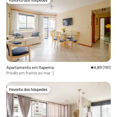
Favorito dos hóspedes
Favorito dos hóspedes
Apartamento em Itapema
Classificação 
4,89 (191)
Prédio em frente ao mar :]
Favorito dos hóspedes
Favorito dos hóspedes