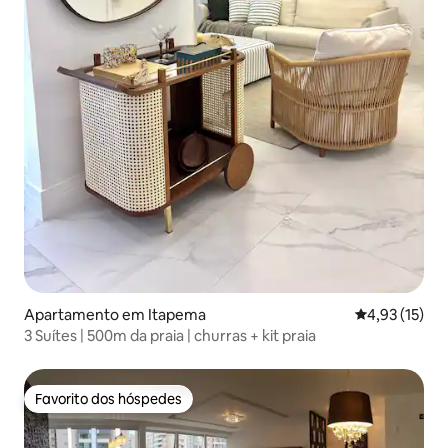
Apartamento em Itapema
Classificação
4,93 (15)
3 Suítes | 500m da praia | churras + kit praia
Favorito dos hóspedes
Favorito dos hóspedes