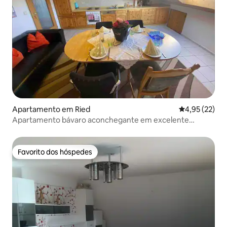
Apartamento em Ried
Classificação
4,95 (22)
Apartamento bávaro aconchegante em excelente
localização
Favorito dos hóspedes
Favorito dos hóspedes