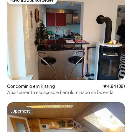
Favorito dos hóspedes
Favorito dos hóspedes
Condomínio em Kissing
Classificação 
4,84 (38)
Apartamento espaçoso e bem iluminado na fazenda
Superhost
Superhost