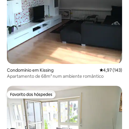
Condomínio em Kissing
Classificação 
4,97 (143)
Apartamento de 68m² num ambiente romântico
Favorito dos hóspedes
Favorito dos hóspedes