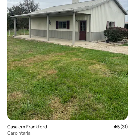
Casa em Frankford
Classifica
5 (31)
Carpintaria