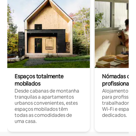
Espaços totalmente
Nómadas digit
mobilados
profissionais 
Desde cabanas de montanha
Alojamentos co
tranquilas a apartamentos
para profissio
urbanos convenientes, estes
trabalhadores
espaços mobilados têm
Wi-Fi e espaço
todas as comodidades de
dedicados.
uma casa.