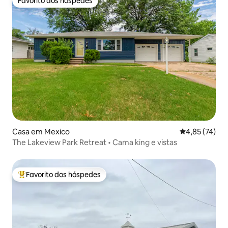
Favorito dos hóspedes
Favorito dos hóspedes
Casa em Mexico
Classificação
4,85 (74)
The Lakeview Park Retreat • Cama king e vistas
Favorito dos hóspedes
Favoritos dos hóspedes mais apreciados