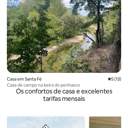
Casa em Santa Fé
Classifica
5 (13)
Casa de campo na beira do penhasco
Os confortos de casa e excelentes
tarifas mensais